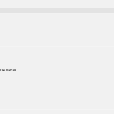
я бы советом.
.)
+6