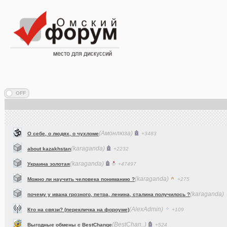
(Амонлюза)
О себе, о людях, о чухломе
+3483
(karaganda)
about kazakhstan
+2232
(karaganda)
Украина золотая
+47497
(karaganda)
Можно ли научить человека пониманию ?
+275
(karaganda)
почему у ивана грозного, петра, ленина, сталина получилось ?
(AlexAdmin)
Кто на связи? (перекличка на фороуме)
+109
(BestChan..)
Выгодные обмены с BestChange
+524
(dj_Master)
Что вы слушаете в данный момент (часть 2)?
+15190