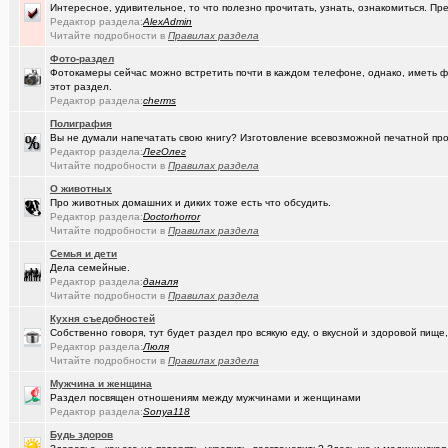
(Paranoid)
Какие буквы на гос. номере сейчас идут???
+487
Интересное, удивительное, то что полезно прочитать, узнать, ознакомиться. Пр
Редактор раздела:
AlexAdmin
(Kesha_OG..)
Читайте подробности в
АКПП матиз. Ремонтировать или менять?
Правилах раздела
+4
Фото-раздел
(Vector)
А ТЫ слепил снеговика?!!! :)))
+250
Фотокамеры сейчас можно встретить почти в каждом телефоне, однако, иметь ф
этот раздел.
(Vector)
Доброй ночи :)
+5218
Редактор раздела:
cherms
Полиграфия
(Vector)
С наступающим 2026 годом!
Вы не думали напечатать свою книгу? Изготовление всевозможной печатной прод
Редактор раздела:
ЛегОлег
(anti a-d..)
Где можно отремонтировать вязаную варежку?
+3
Читайте подробности в
Правилах раздела
(SD17)
Молодые таланты классической гитары - Майя Казарина
+4
О животных
Про животных домашних и диких тоже есть что обсудить.
(Kebbos)
Музыкальные вкус - поговорим?
Редактор раздела:
Doctorhorror
Читайте подробности в
Правилах раздела
(t2)
Теле2 в Омске
+8155
Семья и дети
Дела семейные.
(JUMPER)
Залезть в древний нетбук
+186
Редактор раздела:
даналя
Читайте подробности в
Правилах раздела
(Ядаивсе)
Ремонт квартир омск отзывы. любые строительные работы
Кухня съедобностей
Собственно говоря, тут будет раздел про всякую еду, о вкусной и здоровой пище,
(Гормон р..)
Автофлудилка
+21803
Редактор раздела:
Люля
Читайте подробности в
Правилах раздела
(Shell666)
коворкинг проекты
Мужчина и женщина
(seter91)
Betatransfer.net - прием платежей для HIGH RISK проектов
+51
Раздел посвящен отношениям между мужчинами и женщинами
Редактор раздела:
Sonya118
(Люля)
Челлендж "Какой кофе ты сейчас пьёшь?"
+2722
Будь здоров