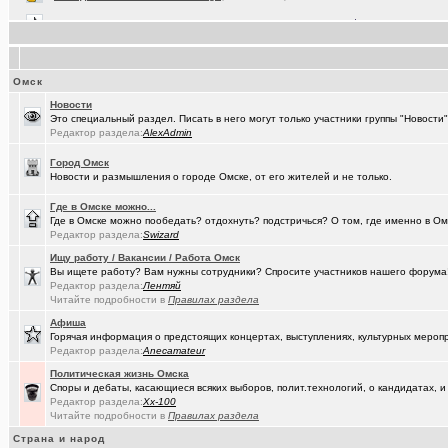
(Baryga i..)
Коррекция зрения в Омске
+416
(Valera56..)
Услуги гравировки и лазерной резки.
+98
Омск
(AlexAdmin)
Технические работы на форуме
+299
Новости
(Павел Ur..)
Составить родословную по документам госархивов
+179
Это специальный раздел. Писать в него могут только участники группы "Новост
Редактор раздела:
AlexAdmin
(Raptorr)
Смысл жизни и наука
+369
Город Омск
(борец с ..)
Журналисты ngs55 берут новые высоты профессионализма.
Новости и размышления о городе Омске, от его жителей и не только.
(Kebbos)
Ваш топ исполнителей?
+1
Где в Омске можно...
Где в Омске можно пообедать? отдохнуть? подстричься? О том, где именно в Ом
(karaganda)
Редактор раздела:
Swizard
Сын думает куда пойти учиться
+14
Ищу работу / Вакансии / Работа Омск
(cherms)
Респираторы и маски...Время пришло? Короновирус уже в Омске
Вы ищете работу? Вам нужны сотрудники? Спросите участников нашего форума! 
Редактор раздела:
Лентяй
(Aljexeй)
СИМ
+2
Читайте подробности в
Правилах раздела
Афиша
(kakashtla)
НЕ рекомендую из посл, просмотренного мной
+1230
Горячая информация о предстоящих концертах, выступлениях, культурных мероп
Редактор раздела:
Anecamateur
(наручник..)
Рекомендую из посл, просмотренного мной
+6509
Политическая жизнь Омска
(Phandorin)
Глубокий разряд тягового аккумулятора
Споры и дебаты, касающиеся всяких выборов, полит.технологий, о кандидатах, и
Редактор раздела:
Xx-100
(Justin)
Читайте подробности в
_Автообъявления. Покупка / продажа авто.
Правилах раздела
+1286
Страна и народ
(karaganda)
группа кино
+27