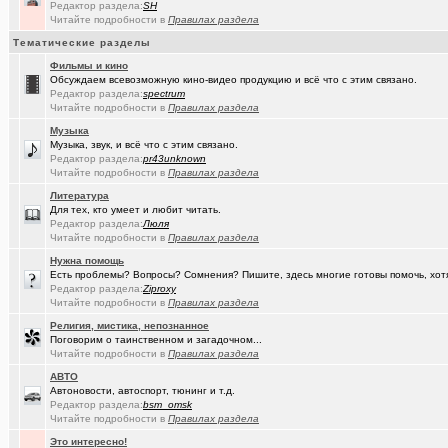
(tramov)
Дарю гениальную идею
+18
Редактор раздела:
SH
Читайте подробности в
Правилах раздела
(Ярославч..)
Ремонт окон ПВХ. К кому обратиться?
Тематические разделы
(Kebbos)
Индивидуальный тепловой пункт (ИТП)
Фильмы и кино
Обсуждаем всевозможную кино-видео продукцию и всё что с этим связано.
(Кенёша)
Редактор раздела:
Ключ дверной цилиндрический сделать
spectrum
Читайте подробности в
Правилах раздела
(xXBHB)
Пластмассовый мир победил.
+1556
Музыка
Музыка, звук, и всё что с этим связано.
(халвамес)
ищу риэдтора
Редактор раздела:
pr43unknown
Читайте подробности в
Правилах раздела
(falcon)
Консультация по конфигурации ПК
+3
Литература
Для тех, кто умеет и любит читать.
(халвамес)
Жилищный вопрос
Редактор раздела:
Люля
Читайте подробности в
Правилах раздела
(Google-M..)
Где ремонтируют Oculus Quest?
Нужна помощь
(Igorillo)
Почему в городе не отключают отопление?
+126
Есть проблемы? Вопросы? Сомнения? Пишите, здесь многие готовы помочь, хот
Редактор раздела:
Ziproxy
(slavonik)
Читайте подробности в
Правилах раздела
Какое выбрать отопление для частного дома?
+60
Религия, мистика, непознанное
(karaganda)
механика интеллекта
+4
Поговорим о таинственном и загадочном...
Читайте подробности в
Правилах раздела
(Heyнывaю.
Традиционный сбор памперсов для перинатального центра 2025
АВТО
Автоновости, автоспорт, тюнинг и т.д.
(FdOOcHЪ)
поворот на лето!
+136
Редактор раздела:
bsm_omsk
Читайте подробности в
Правилах раздела
(интересу..)
Самогоноварение. Кто как?
+1956
Это интересно!