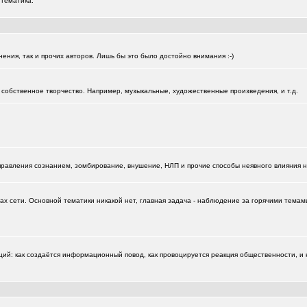
 тематика.
нения, так и прочих авторов. Лишь бы это было достойно внимания :-)
собственное творчество. Например, музыкальные, художественные произведения, и т.д.
управления сознанием, зомбирование, внушение, НЛП и прочие способы неявного влияния 
х сети. Основной тематики никакой нет, главная задача - наблюдение за горячими темами
: как создаётся информационный повод, как провоцируется реакция общественности, и к