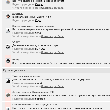
(MSeni)
Предложения турфирм и подбор туров
+20015
Всё, что связано с играми и кибер-спортом.
Редактор раздела:
Karupt
(Sinmaster)
Читайте подробности в
Случайные фото с мобильника
Правилах раздела
+6031
Игротека
(Домкрат ..)
Санкции: что нравится и что не нравится
+5767
Виртуальные игры, 'мафия' и т.п.
Редактор раздела:
Коро
(Молодец.)
Энциклопедия Омской области онлайн.
+175
Экстремальщики, выживальщики
Различные направления экстремальных увлечений, в том числе выживание в экс
(wvladimi..)
Диалог с ИИ о романе «Мастер и Маргарита».
Редактор раздела:
kena
Читайте подробности в
Правилах раздела
(Snarkens..)
А вы уже переобулись?
+5163
Спорт
(karaganda)
неприятие к русским у меня
+5
Движение - жизнь, достижения - спорт.
Редактор раздела:
DJ KENT
(tramov)
Покупка ботинок по моральным соображениям
+8
Читайте подробности в
Правилах раздела
(wvladimi..)
100% женщин!.
+3
Юмор
Здесь можно можно поднять себе настроение, поделиться новыми анекдотами, пр
(Kebbos)
Специалист по эрбиевым лазерам
+8
Куда подальше
(Злыдня)
Реально полезные гаджеты для кухни
+8850
Туризм и путешествия
Для тех, кто собирается в отпуск, в путешествие, в командировку
(Кристи55)
Ремонт квартир/ванных комнат! Высококачественная отделка.
Редактор раздела:
odesit
Читайте подробности в
Правилах раздела
(Zheka)
И это все то, на что способен omsk.com???
+13
Другие страны. Эмиграция из РФ.
Как живётся вне РФ? Делимся опытом, советами по зарубежным странам, по эмиг
(wvladimi..)
Кон Русов
+60
Редактор раздела:
bouchon
(wvladimi..)
Живопись Воронина В.Н.
Понаехали! Миграция в пределах РФ
Этот раздел для тех, кто отправился на покорение других городов и стран.