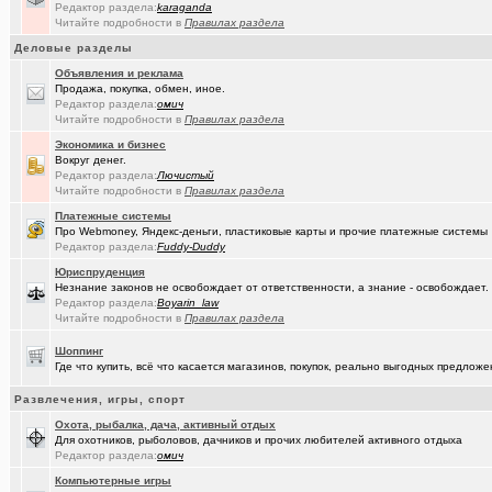
Редактор раздела:
karaganda
Читайте подробности в
Правилах раздела
(JUMPER)
Импланты,импланты...
+18
Деловые разделы
(Амонлюза)
Дубль
+273
Объявления и реклама
Продажа, покупка, обмен, иное.
(Рябина)
С Днём Победы!
+141
Редактор раздела:
омич
Читайте подробности в
Правилах раздела
(ctrafict)
Кровельные и фасадные работы в Омске и области
+443
Экономика и бизнес
Вокруг денег.
(Коро)
Интересное просто так
+2173
Редактор раздела:
Лючистый
Читайте подробности в
Правилах раздела
(омич)
GPON (FTTx) от омского филиала «Ростелеком-Сибирь»
+7287
Платежные системы
(ParIS)
Что вы сейчас читаете?
+4923
Про Webmoney, Яндекс-деньги, пластиковые карты и прочие платежные системы
Редактор раздела:
Fuddy-Duddy
(Kebbos
Девушка на заметку: насколько эффективны аппараты фотоэпиляц
Юриспруденция
Незнание законов не освобождает от ответственности, а знание - освобождает.
(Kebbos
Девушка на заметку: насколько эффективны аппараты фотоэпиляц
Редактор раздела:
Boyarin_law
Читайте подробности в
Правилах раздела
(Pihlak)
И опять движуха вокруг Капитолия.
+1055
Шоппинг
(Kebbos)
Кто ставил тепловычислитель ВКТ-9?
Где что купить, всё что касается магазинов, покупок, реально выгодных предло
(Kebbos)
Кто ставил тепловычислитель ВКТ-9?
Развлечения, игры, спорт
Охота, рыбалка, дача, активный отдых
(Kebbos)
Тепловычислители ВКТ-9 от "Теплоком-Сервис Москва"
Для охотников, рыболовов, дачников и прочих любителей активного отдыха
Редактор раздела:
омич
(Passiona..)
Конституция социалистической России (проект)
+8
Компьютерные игры