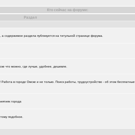
Кто сейчас на форуме:
Раздел
и", а содержимое раздела публикуется на титульной странице форума.
+874
ске что можно, где лучше, удобнее, дешевле.
+18729
Работа в городе Омске и не только. Поиск работы, трудоустройство - об этом бесплатны
риятиях города
 тому подобное.