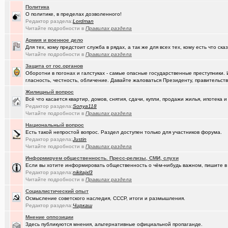
Политика
(Амонлюза)
О политике, в пределах дозволенного!
Музыкальный блог и 18+
+274
Редактор раздела:
Lоrdmаn
Читайте подробности в
Правилах раздела
(Phandorin)
Социальная инженерия
Армия и военное дело
(tramov)
Перешеек у ручья
+201
Для тех, кому предстоит служба в рядах, а так же для всех тех, кому есть что ска
Читайте подробности в
Правилах раздела
(um5939)
СШ-5
+4
Защита от гос.органов
Оборотни в погонах и галстуках - самые опасные государственные преступники. 
(RomanSim..)
Здоровье - это решение личных проблем
+6
гласность, честность, обличение. Давайте жаловаться Президенту, правительству 
(tolik)
Сериалы - лучшие по вашему мнению?
+1984
Жилищный вопрос
Всё что касается квартир, домов, снятия, сдачи, купли, продажи жилья, ипотек
(Молодец.)
Осведомлённый источник сообщает...
+221
Редактор раздела:
Sonya118
Читайте подробности в
Правилах раздела
(Pihlak)
Уходят лучшие
+572
Национальный вопрос
Есть такой непростой вопрос. Раздел доступен только для участников форума.
(Люля)
Кто что ест или пьёт прямо сейчас?
+24427
Редактор раздела:
Justin
Читайте подробности в
Правилах раздела
(Silverto..)
А помните в Омске...
+2741
Информируем общественность. Пресс-релизы, СМИ, слухи
Если вы хотите информировать общественность о чём-нибудь важном, пишите в 
(рeдкий)
В ближайший месяц возможно произойдет то что затронет каждог
Редактор раздела:
nikitajxl3
Читайте подробности в
Правилах раздела
(Openair)
Ищу работу инженера конструктора/радиотехника (удаленно))
+
Социалистический опыт
(linuxmas..)
Омские фотографы
+200
Осмысление советского наследия, СССР, итоги и размышления.
Редактор раздела:
Чиркаш
(Павел Ur..)
Я люблю Омский драматический театр!
+169
Мнение оппозиции
Здесь публикуются мнения, альтернативные официальной пропаганде.
(омич)
Всё о транспорте: автобусы, троллейбусы, трамваи, маршрутки
+1