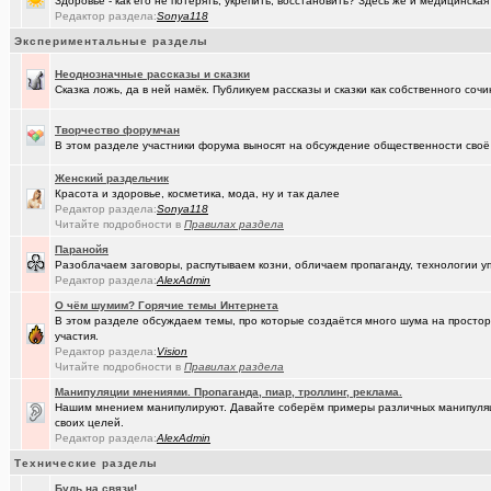
Здоровье - как его не потерять, укрепить, восстановить? Здесь же и медицинская
(Александ..)
Владимир Шандриков
Редактор раздела:
Sonya118
(Alina Ki..)
Экспериментальные разделы
7я.ТВ и Я.ru (Омские кабельные сети)
+19298
(Александ..)
Неоднозначные рассказы и сказки
Ищу Маяк 205
Сказка ложь, да в ней намёк. Публикуем рассказы и сказки как собственного сочи
(Kebbos)
Преобразователь ПРЭМ ваше мнение?
+1
Творчество форумчан
(Моеимяза..)
Доколе!?
+532
В этом разделе участники форума выносят на обсуждение общественности своё 
(BarVic19..)
Автоматизация домашнего учета ЖКХ и многое другое ...
+95
Женский раздельчик
Красота и здоровье, косметика, мода, ну и так далее
(drob_vv_..)
двойное гражданство
+14
Редактор раздела:
Sonya118
Читайте подробности в
Правилах раздела
(qwer5523)
Алтайский мед - в помощь здоровью!
+225
Паранойя
Разоблачаем заговоры, распутываем козни, обличаем пропаганду, технологии 
(spyfreem..)
Задолбали расклейщики рекламы
+3
Редактор раздела:
AlexAdmin
(JUMPER)
Как это понимать ?
+7
О чём шумим? Горячие темы Интернета
В этом разделе обсуждаем темы, про которые создаётся много шума на простора
(Люля)
участия.
А что вы сейчас готовите?
+16109
Редактор раздела:
Vision
Читайте подробности в
Правилах раздела
(drob_vv_..)
прописка она же регистрация
+1
Манипуляции мнениями. Пропаганда, пиар, троллинг, реклама.
(karaganda)
Роскосмос возвращается
+39
Нашим мнением манипулируют. Давайте соберём примеры различных манипуляций
своих целей.
(Демон ЖКХ)
Нерадивые расклейщики рекламы
+108
Редактор раздела:
AlexAdmin
Технические разделы
(gamefan)
ОК Восток-Запад - что это, кто это?!
+154
Будь на связи!