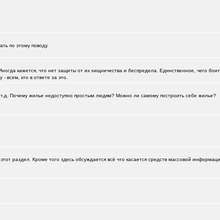
зать по этому поводу.
Иногда кажется, что нет защиты от их хищничества и беспредела. Единственное, чего боитс
- всем, кто в ответе за это.
а и т.д. Почему жилье недоступно простым людям? Можно ли самому построить себе жилье?
этот раздел. Кроме того здесь обсуждается всё что касается средств массовой информац
+125
112
0651