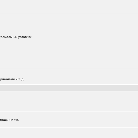
тремальных условиях
иколами и т. д.
+181
рации и т.п.