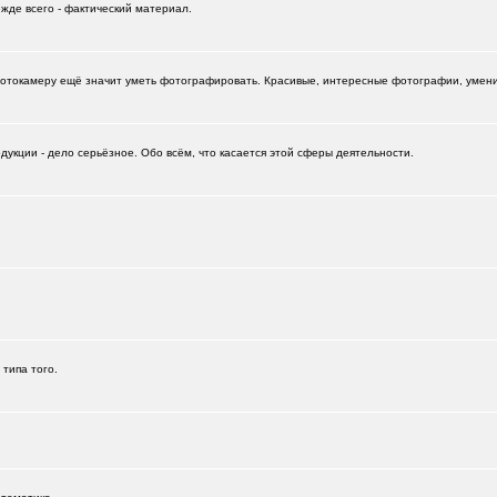
ежде всего - фактический материал.
отокамеру ещё значит уметь фотографировать. Красивые, интересные фотографии, умение
укции - дело серьёзное. Обо всём, что касается этой сферы деятельности.
+532
 типа того.