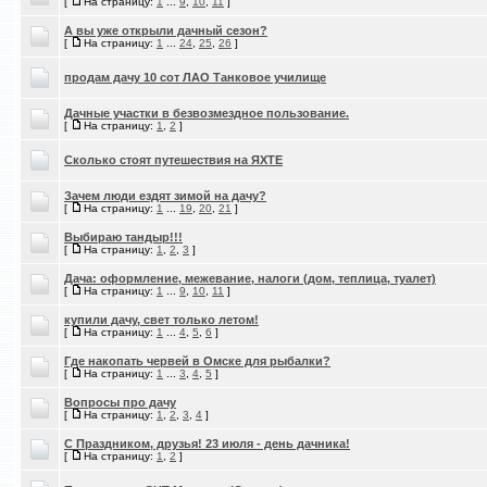
[
На страницу:
1
...
9
,
10
,
11
]
А вы уже открыли дачный сезон?
[
На страницу:
1
...
24
,
25
,
26
]
продам дачу 10 сот ЛАО Танковое училище
Дачные участки в безвозмездное пользование.
[
На страницу:
1
,
2
]
Сколько стоят путешествия на ЯХТЕ
Зачем люди ездят зимой на дачу?
[
На страницу:
1
...
19
,
20
,
21
]
Выбираю тандыр!!!
[
На страницу:
1
,
2
,
3
]
Дача: оформление, межевание, налоги (дом, теплица, туалет)
[
На страницу:
1
...
9
,
10
,
11
]
купили дачу, свет только летом!
[
На страницу:
1
...
4
,
5
,
6
]
Где накопать червей в Омске для рыбалки?
[
На страницу:
1
...
3
,
4
,
5
]
Вопросы про дачу
[
На страницу:
1
,
2
,
3
,
4
]
С Праздником, друзья! 23 июля - день дачника!
[
На страницу:
1
,
2
]