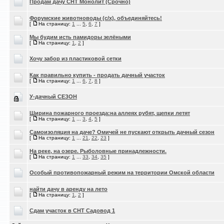
Продам дачу СНТ Монолит (Срочно)
Форумские животноводы (с/х), объединяйтесь!
[
На страницу:
1
...
5
,
6
,
7
]
Мы будим исть памидоры зелёными
[
На страницу:
1
,
2
]
Хочу забор из пластиковой сетки
Как правильно купить - продать дачный участок
[
На страницу:
1
...
6
,
7
,
8
]
У-дачный СЕЗОН
Ширина пожарного проезда:на аллеях рубят, щепки летят
[
На страницу:
1
...
3
,
4
,
5
]
Самоизоляция на даче? Омичей не пускают открыть дачный сезон
[
На страницу:
1
...
21
,
22
,
23
]
На реке, на озере. Рыболовные принадлежности.
[
На страницу:
1
...
33
,
34
,
35
]
Особый противопожарный режим на территории Омской области
найти дачу в аренду на лето
[
На страницу:
1
,
2
]
Сдам участок в СНТ Садовод 1