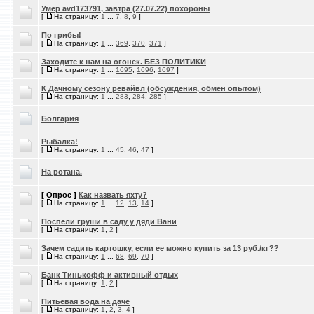
Умер avd173791, завтра (27.07.22) похороны
[
На страницу:
1
...
7
,
8
,
9
]
По грибы!
[
На страницу:
1
...
369
,
370
,
371
]
Заходите к нам на огонек. БЕЗ ПОЛИТИКИ
[
На страницу:
1
...
1695
,
1696
,
1697
]
К Дачному сезону ревайвл (обсуждения, обмен опытом)
[
На страницу:
1
...
283
,
284
,
285
]
Болгария
Рыбалка!
[
На страницу:
1
...
45
,
46
,
47
]
На ротана.
[ Опрос ]
Как назвать яхту?
[
На страницу:
1
...
12
,
13
,
14
]
Поспели груши в саду у дяди Вани
[
На страницу:
1
,
2
]
Зачем садить картошку, если ее можно купить за 13 руб./кг??
[
На страницу:
1
...
68
,
69
,
70
]
Банк Тинькофф и активный отдых
[
На страницу:
1
,
2
]
Питьевая вода на даче
[
На страницу:
1
,
2
,
3
,
4
]