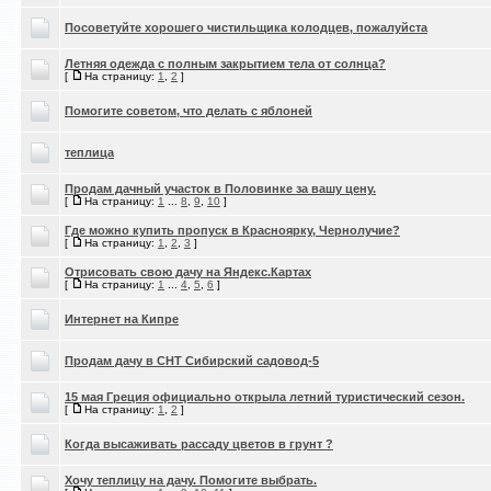
Посоветуйте хорошего чистильщика колодцев, пожалуйста
Летняя одежда с полным закрытием тела от солнца?
[
На страницу:
1
,
2
]
Помогите советом, что делать с яблоней
теплица
Продам дачный участок в Половинке за вашу цену.
[
На страницу:
1
...
8
,
9
,
10
]
Где можно купить пропуск в Красноярку, Чернолучие?
[
На страницу:
1
,
2
,
3
]
Отрисовать свою дачу на Яндекс.Картах
[
На страницу:
1
...
4
,
5
,
6
]
Интернет на Кипре
Продам дачу в СНТ Сибирский садовод-5
15 мая Греция официально открыла летний туристический сезон.
[
На страницу:
1
,
2
]
Когда высаживать рассаду цветов в грунт ?
Хочу теплицу на дачу. Помогите выбрать.