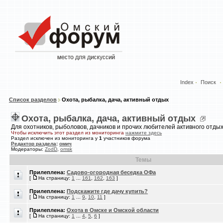
Index
Поиск
Список разделов
Охота, рыбалка, дача, активный отдых
Охота, рыбалка, дача, активный отдых
Для охотников, рыболовов, дачников и прочих любителей активного отды
Чтобы исключить этот раздел из мониторинга
нажмите здесь
Раздел исключен из мониторинга у
1
участников форума
Редактор раздела
:
омич
Модераторы:
ZodD
,
omsk
Темы
Прилеплена:
Садово-огородная беседка ОФа
[
На страницу:
1
...
161
,
162
,
163
]
Прилеплена:
Подскажите где дачу купить?
[
На страницу:
1
...
9
,
10
,
11
]
Прилеплена:
Охота в Омске и Омской области
[
На страницу:
1
...
4
,
5
,
6
]