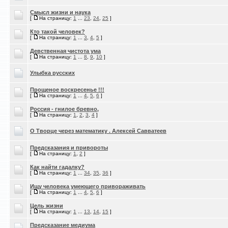
Смысл жизни и наука
[
На страницу:
1
...
23
,
24
,
25
]
Кто такой человек?
[
На страницу:
1
...
3
,
4
,
5
]
Девственная чистота ума
[
На страницу:
1
...
8
,
9
,
10
]
Улыбка русских
Прощеное воскресенье !!!
[
На страницу:
1
...
4
,
5
,
6
]
Россия - гнилое бревно,
[
На страницу:
1
,
2
,
3
,
4
]
О Творце через математику . Алексей Савватеев
Предсказания и привороты
[
На страницу:
1
,
2
]
Как найти гадалку?
[
На страницу:
1
...
34
,
35
,
36
]
Ищу человека умеющего привораживать
[
На страницу:
1
...
4
,
5
,
6
]
Цель жизни
[
На страницу:
1
...
13
,
14
,
15
]
Предсказание медиума