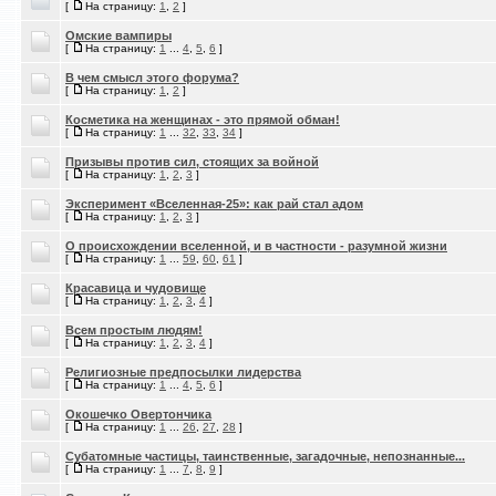
[
На страницу:
1
,
2
]
Омские вампиры
[
На страницу:
1
...
4
,
5
,
6
]
В чем смысл этого форума?
[
На страницу:
1
,
2
]
Косметика на женщинах - это прямой обман!
[
На страницу:
1
...
32
,
33
,
34
]
Призывы против сил, стоящих за войной
[
На страницу:
1
,
2
,
3
]
Эксперимент «Вселенная-25»: как рай стал адом
[
На страницу:
1
,
2
,
3
]
О происхождении вселенной, и в частности - разумной жизни
[
На страницу:
1
...
59
,
60
,
61
]
Красавица и чудовище
[
На страницу:
1
,
2
,
3
,
4
]
Всем простым людям!
[
На страницу:
1
,
2
,
3
,
4
]
Религиозные предпосылки лидерства
[
На страницу:
1
...
4
,
5
,
6
]
Окошечко Овертончика
[
На страницу:
1
...
26
,
27
,
28
]
Субатомные частицы, таинственные, загадочные, непознанные...
[
На страницу:
1
...
7
,
8
,
9
]