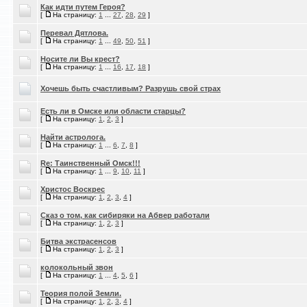
Как идти путем Героя?
[
На страницу:
1
...
27
,
28
,
29
]
Перевал Дятлова.
[
На страницу:
1
...
49
,
50
,
51
]
Носите ли Вы крест?
[
На страницу:
1
...
16
,
17
,
18
]
Хочешь быть счастливым? Разрушь свой страх
Есть ли в Омске или области старцы?
[
На страницу:
1
,
2
,
3
]
Найти астролога.
[
На страницу:
1
...
6
,
7
,
8
]
Re: Таинственный Омск!!!
[
На страницу:
1
...
9
,
10
,
11
]
Христос Воскрес
[
На страницу:
1
,
2
,
3
,
4
]
Сказ о том, как сибиряки на Абвер работали
[
На страницу:
1
,
2
,
3
]
Битва экстрасенсов
[
На страницу:
1
,
2
,
3
]
колокольный звон
[
На страницу:
1
...
4
,
5
,
6
]
Теория полой Земли.
[
На страницу:
1
,
2
,
3
,
4
]