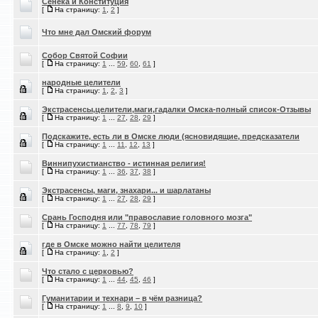
Сенека и Конституция
[
На страницу:
1
,
2
]
Что мне дал Омский форум
Собор Святой Софии
[
На страницу:
1
...
59
,
60
,
61
]
народные целители
[
На страницу:
1
,
2
,
3
]
Экстрасенсы,целители,маги,гадалки Омска-полный список-Отзывы
[
На страницу:
1
...
27
,
28
,
29
]
Подскажите, есть ли в Омске люди (ясновидящие, предсказатели
[
На страницу:
1
...
11
,
12
,
13
]
Виннипухистианство - истинная религия!
[
На страницу:
1
...
36
,
37
,
38
]
Экстрасенсы, маги, знахари... и шарлатаны
[
На страницу:
1
...
27
,
28
,
29
]
Срань Господня или "православие головного мозга"
[
На страницу:
1
...
77
,
78
,
79
]
где в Омске можно найти целителя
[
На страницу:
1
,
2
]
Что стало с церковью?
[
На страницу:
1
...
44
,
45
,
46
]
Гуманитарии и технари – в чём разница?
[
На страницу:
1
...
8
,
9
,
10
]