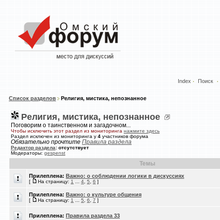
Index
Поиск
Список разделов
Религия, мистика, непознанное
Религия, мистика, непознанное
Поговорим о таинственном и загадочном...
Чтобы исключить этот раздел из мониторинга
нажмите здесь
Раздел исключен из мониторинга у
4
участников форума
Обязательно прочтите
Правила раздела
Редактор раздела
: отсутствует
Модераторы:
gespenst
Темы
Прилеплена:
Важно: о соблюдении логики в дискуссиях
[
На страницу:
1
...
4
,
5
,
6
]
Прилеплена:
Важно: о культуре общения
[
На страницу:
1
...
5
,
6
,
7
]
Прилеплена:
Правила раздела 33