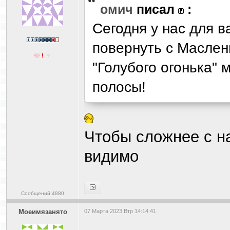
омич
писал
:
Сегодня у нас для в
повернуть с Маслен
"Голубого огонька" 
полосы!
Чтобы сложнее с н
видимо
Сообщений:4880
Моеимязанято
07 Марта 2023 Втр 14:14:41