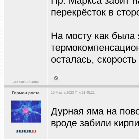
Пр. Маркса забит 
перекрёсток в стор
На мосту как была
термокомпенсацион
осталась, скорость
Сообщений:4880
Гормон роста
10 Марта 2023 Птн 21:45:22
Дурная яма на пово
вроде забили кирп