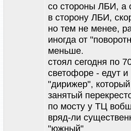
со стороны ЛБИ, а 
в сторону ЛБИ, ско
но тем не менее, р
иногда от "поворот
меньше.
стоял сегодня по 7
светофоре - едут и
"дирижер", который
занятый перекресто
по мосту у ТЦ вобщ
вряд-ли существен
"южный"