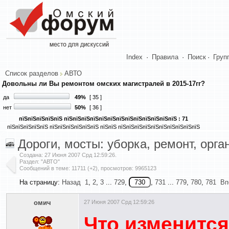
Index
·
Правила
·
Поиск
·
Груп
Список разделов
АВТО
Довольны ли Вы ремонтом омских магистралей в 2015-17гг?
да
49%
[ 35 ]
нет
50%
[ 36 ]
пїЅпїЅпїЅпїЅпїЅ пїЅпїЅпїЅпїЅпїЅпїЅпїЅпїЅпїЅпїЅпїЅпїЅпїЅ : 71
пїЅпїЅпїЅпїЅпїЅ пїЅпїЅпїЅпїЅпїЅпїЅ пїЅпїЅ пїЅпїЅпїЅпїЅпїЅпїЅпїЅпїЅпїЅпїЅ
Дороги, мосты: уборка, ремонт, орг
Создана:
27 Июня 2007 Срд 12:59:26
.
Раздел: "АВТО"
Сообщений в теме: 11711 (+2), просмотров: 9965123
На страницу:
Назад
1
,
2
,
3
...
729
,
,
731
...
779
,
780
,
781
Вп
омич
27 Июня 2007 Срд 12:59:26
Что изменится