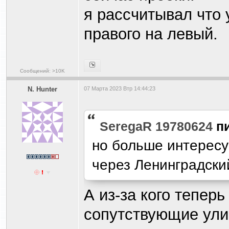
я рассчитывал что 
правого на левый.
Сообщений: >10K
N. Hunter
07 Марта 2023 Втр 14:44:23
SeregaR 19780624
п
но больше интересу
через Ленинградски
А из-за кого тепер
сопутствующие ул