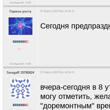
Сообщений: >10K
Гормон роста
07 Марта 2023 Втр 14:36:11
Сегодня предпразд
Сообщений: >10K
SeregaR 19780624
07 Марта 2023 Втр 14:36:41
вчера-сегодня в 8 у
могу отметить, же
"доремонтным" вре