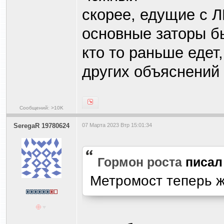
скорее, едущие с 
основные заторы бы
кто то раньше едет,
других объяснений 
Сообщений: >10K
SeregaR 19780624
07 Марта 2023 Втр 15:01:34
Гормон роста
писа
Метромост теперь 