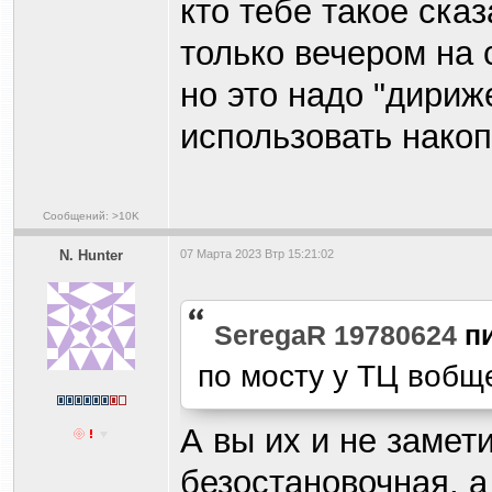
кто тебе такое ска
только вечером на 
но это надо "дириж
использовать нако
Сообщений: >10K
N. Hunter
07 Марта 2023 Втр 15:21:02
SeregaR 19780624
п
по мосту у ТЦ вобщ
А вы их и не замет
безостановочная, а