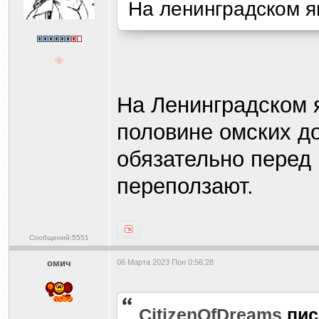
На ленинградском я
На Ленинградском я
половине омских до
обязательно перед
переползают.
Сообщений:5551
омич
06 Марта 2023 Пон 0:56:28
CitizenOfDreams
пис