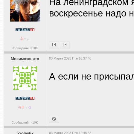
На ленинградском я
воскресенье надо н
Сообщений: >10K
Моеимязанято
03 Марта 2023 Птн 10:37:40
А если не присыпал
Сообщений: >10K
Sxolastik
03 Марта 2023 Птн 12:48:53