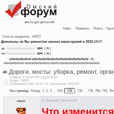
Index
·
Правила
·
Поиск
·
Груп
Список разделов
АВТО
Довольны ли Вы ремонтом омских магистралей в 2015-17гг?
да
49%
[ 35 ]
нет
50%
[ 36 ]
пїЅпїЅпїЅпїЅпїЅ пїЅпїЅпїЅпїЅпїЅпїЅпїЅпїЅпїЅпїЅпїЅпїЅпїЅ : 71
пїЅпїЅпїЅпїЅпїЅ пїЅпїЅпїЅпїЅпїЅпїЅ пїЅпїЅ пїЅпїЅпїЅпїЅпїЅпїЅпїЅпїЅпїЅпїЅ
Дороги, мосты: уборка, ремонт, орг
Создана:
27 Июня 2007 Срд 12:59:26
.
Раздел: "АВТО"
Сообщений в теме: 11711 (+2), просмотров: 10007707
На страницу:
Назад
1
,
2
,
3
...
728
,
,
730
...
779
,
780
,
781
Вп
омич
27 Июня 2007 Срд 12:59:26
Что изменится