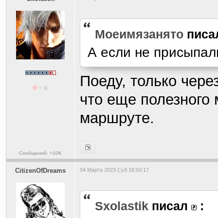
Моеимязанято
писа
А если не присыпал
Поеду, только чере
что еще полезного 
маршруте.
Сообщений: >10K
CitizenOfDreams
04 Марта 2023 Суб 18:50:17
Sxolastik
писал
: