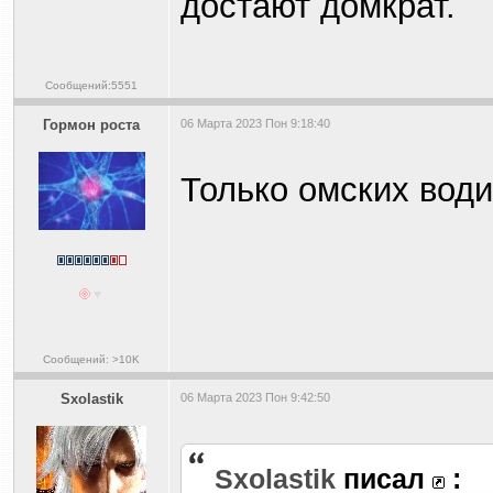
достают домкрат.
Сообщений:5551
Гормон роста
06 Марта 2023 Пон 9:18:40
Только омских вод
Сообщений: >10K
Sxolastik
06 Марта 2023 Пон 9:42:50
Sxolastik
писал
: