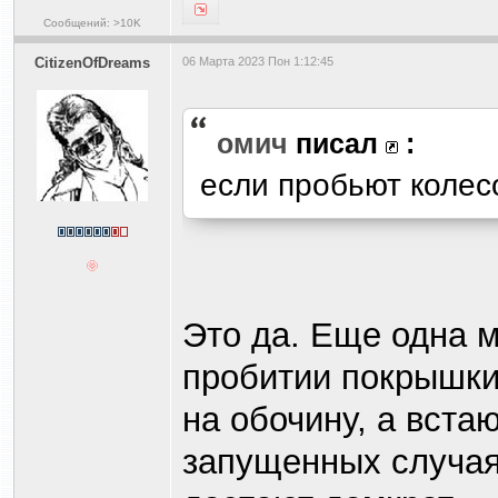
Сообщений: >10K
CitizenOfDreams
06 Марта 2023 Пон 1:12:45
омич
писал
:
если пробьют колесо
Это да. Еще одна м
пробитии покрышки
на обочину, а вста
запущенных случаях