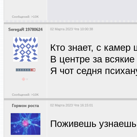
Сообщений: >10K
SeregaR 19780624
02 Марта 2023 Чтв 10:00:38
Кто знает, с каме
В центре за всякие
Я чот седня психа
Сообщений: >10K
Гормон роста
02 Марта 2023 Чтв 16:15:01
Поживешь узнаешь