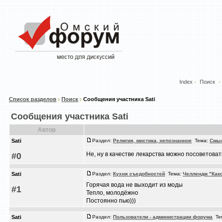
Index
Поиск
Список разделов
Поиск
Сообщения участника Sati
Сообщения участника Sati
Автор
Sati
Раздел:
Религия, мистика, непознанное
Тема:
Смыс
Не, ну в качестве лекарства можно посоветов
#0
Sati
Раздел:
Кухня съедобностей
Тема:
Челлендж "Как
Горячая вода не выходит из моды
#1
Тепло, молодёжно
Постоянно пью)))
Sati
Раздел:
Пользователи - администрации форума
Те