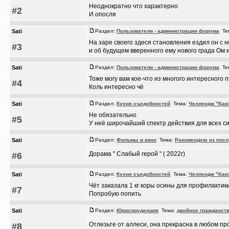
Неоднократно что характерно
#2
И опосля
Sati
Раздел:
Пользователи - администрации форума
Те
На заре своего здеся становления ездил он с 
#3
и об будущем вверенного ему нового града Ом 
Sati
Раздел:
Пользователи - администрации форума
Те
Тоже могу вам кое-что из многого интересного 
#4
Коль интересно чё
Sati
Раздел:
Кухня съедобностей
Тема:
Челлендж "Как
Не обязательно
#5
У неё широчайший спектр действия для всех с
Sati
Раздел:
Фильмы и кино
Тема:
Рекомендую из посл
Дорама " Слабый герой " ( 2022г)
#6
Sati
Раздел:
Кухня съедобностей
Тема:
Челлендж "Как
Чёт заказала 1 кг коры осины для профилактик
#7
Попробую попить
Sati
Раздел:
Юриспруденция
Тема:
двойное гражданст
Отлезьте от аллеси, она прекрасна в любом п
#8