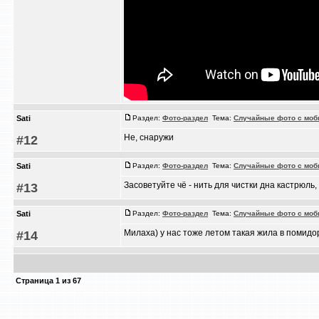
Sati
Раздел:
Фото-раздел
Тема:
Случайные фото с моб
Не, снаружи
#12
Sati
Раздел:
Фото-раздел
Тема:
Случайные фото с моб
Засоветуйте чё - нить для чистки дна кастрюль
#13
Sati
Раздел:
Фото-раздел
Тема:
Случайные фото с моб
Милаха) у нас тоже летом такая жила в помидор
#14
Страница
1
из
67