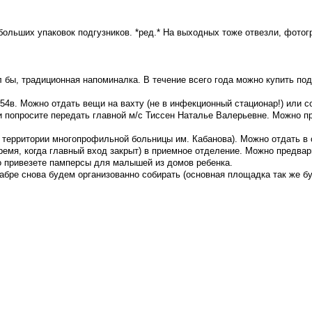
больших упаковок подгузников. *ред.* На выходных тоже отвезли, фотог
ел бы, традиционная напоминалка. В течение всего года можно купить по
 54в. Можно отдать вещи на вахту (не в инфекционный стационар!) или
 и попросите передать главной м/с Тиссен Наталье Валерьевне. Можно п
а территории многопрофильной больницы им. Кабанова). Можно отдать в
ремя, когда главный вход закрыт) в приемное отделение. Можно предвар
то привезете памперсы для малышей из домов ребенка.
кабре снова будем организованно собирать (основная площадка так же бу