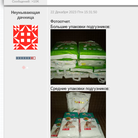
Сообщений: >10K
Heyнывaющая
22 Декабря 2023 Птн 15:31:50
дaчницa
Фотоотчет.
Большие упаковки подгузников:
Средние упаковки подгузников: