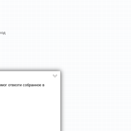
ход
омог отвезти собранное в