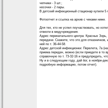
чепчики - 3 шт.;
носочки - 2 пары.
В детский инфекционный стационар купили 5 
Фотоотчет и ссылка на архив с чеками ниже.
Для тех, кто не успел поучаствовать, но хот
отвезти в медучреждения.
Адрес перинатального центра: Красных Зорь,
передачи. Скажите, что это для отказничков,
ней по т. 36-44-58.
Адрес детской инфекционки: Перелета, 7а (н
приема передач, можно (если приедете в то в
справочную по т. 73-32-16 и предупредить, ч
Ну и в следующем году, дай бог, в ноябре-де
подробную информацию, потом отчет).