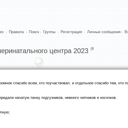
dex
·
Правила
·
Поиск
·
Группы
·
Регистрация
·
Личные сообщения
·
В
еринатального центра 2023
омное спасибо всем, кто поучаствовал, и отдельное спасибо тем, кто п
редали начатую пачку подгузников, немного чепчиков и носочков.
олную;