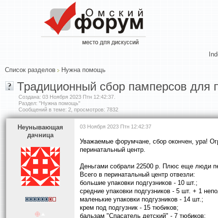
In
Список разделов
Нужна помощь
Традиционный сбор памперсов для п
Создана:
03 Ноября 2023 Птн 12:42:37
.
Раздел: "Нужна помощь"
Сообщений в теме: 2, просмотров: 7832
Heyнывaющая
03 Ноября 2023 Птн 12:42:37
дaчницa
Уважаемые форумчане, сбор окончен, ура! Огр
перинатальный центр.
Деньгами собрали 22500 р. Плюс еще люди пе
Всего в перинатальный центр отвезли:
большие упаковки подгузников - 10 шт.;
средние упаковки подгузников - 5 шт. + 1 неп
маленькие упаковки подгузников - 14 шт.;
крем под подгузник - 15 тюбиков;
бальзам "Спасатель детский" - 7 тюбиков;