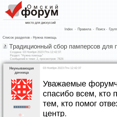
Index
·
Правила
·
Поиск
·
Груп
Список разделов
Нужна помощь
Традиционный сбор памперсов для п
Создана:
03 Ноября 2023 Птн 12:42:37
.
Раздел: "Нужна помощь"
Сообщений в теме: 2, просмотров: 7826
Heyнывaющая
03 Ноября 2023 Птн 12:42:37
дaчницa
Уважаемые форумча
спасибо всем, кто 
тем, кто помог отв
центр.