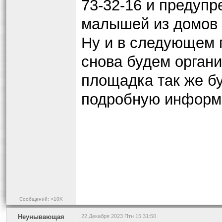
73-32-16 и предупр
малышей из домов 
Ну и в следующем г
снова будем органи
площадка так же бу
подробную информа
Сообщений: >10K
Heyнывaющая
22 Декабря 2023 Птн 15:31:50