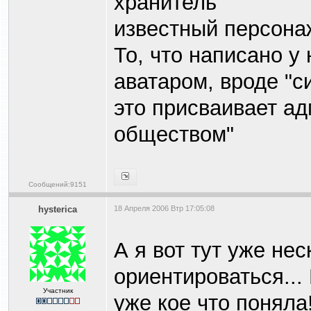
хранитель
известный персона
То, что написано у
аватаром, вроде "с
это присваивает ад
обществом"
Сообщений:9151
hysterica
18 Апреля 2006 Втр 17:05:08
А я вот тут уже не
ориентироваться...
Участник
уже кое что поняла!!!