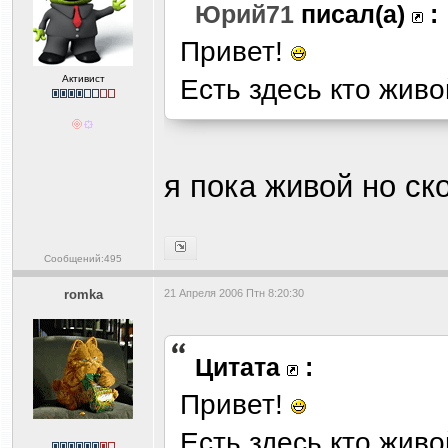
Юрий71
писал(а)
:
Привет!
Активист
Есть здесь кто жив
я пока живой но ск
Сообщений:495
romka
21 Апреля 2006 Птн 8:20:30
Цитата
:
Привет!
Есть здесь кто жив