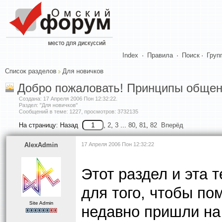
Index
·
Правила
·
Поиск
·
Груп
Список разделов
Для новичков
Добро пожаловать! Принципы общен
Создана:
17 Апреля 2006 Пон 12:32:22
.
Раздел: "Для новичков"
Сообщений в теме: 1227, просмотров: 3732135
На страницу:
Назад
,
2
,
3
...
80
,
81
,
82
Вперёд
AlexAdmin
17 Апреля 2006 Пон 12:32:22
Этот раздел и эта
для того, чтобы по
Site Admin
недавно пришли на