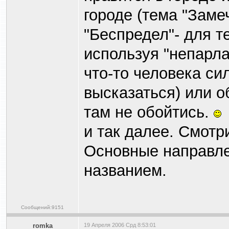
городе (тема "Замеч
"Беспредел"- для те
используя "непарл
что-то человека си
высказаться) или о
там не обойтись.
и так далее. Смотр
Основные направле
названием.
Сообщений:9151
romka
19 Апреля 2006 Срд 8:53:01