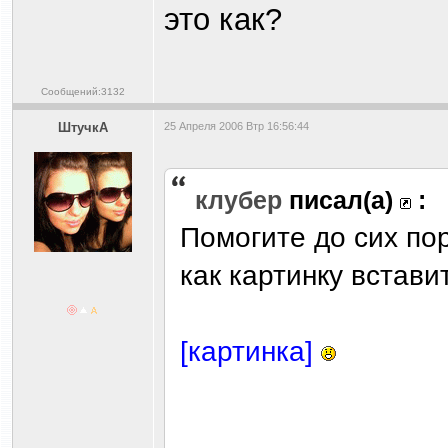
это как?
Сообщений:3132
ШтучкА
25 Апреля 2006 Втр 16:56:44
клубер
писал(а)
:
Помогите до сих по
как картинку встави
[картинка]