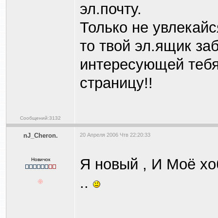
эл.почту.
Только не увлекай
то твой эл.ящик за
интересующей тебя
страницу!!
Сообщений:3132
nJ_Cheron.
20 Апреля 2006 Чтв 22:20:33
Я новый , И Моё хо
Новичок
..