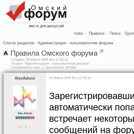
Index
·
Правила
·
Поиск
·
Груп
Список разделов
Администрация - пользователям форума
Правила Омского форума
Создана:
26 Марта 2006 Вск 12:38:14
.
Раздел: "Администрация - пользователям форума"
Сообщений в теме: 1, просмотров: 363460
AlexAdmin
26 Марта 2006 Вск 12:38:14
Зарегистрировавши
автоматически попа
Site Admin
встречает некотор
сообщений на фору