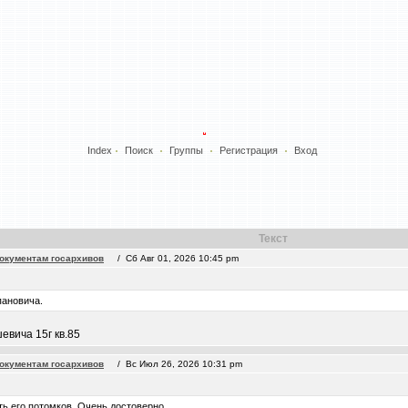
Index
Поиск
Группы
Регистрация
Вход
Текст
окументам госархивов
/ Сб Авг 01, 2026 10:45 pm
пановича.
евича 15г кв.85
окументам госархивов
/ Вс Июл 26, 2026 10:31 pm
ь его потомков. Очень достоверно.