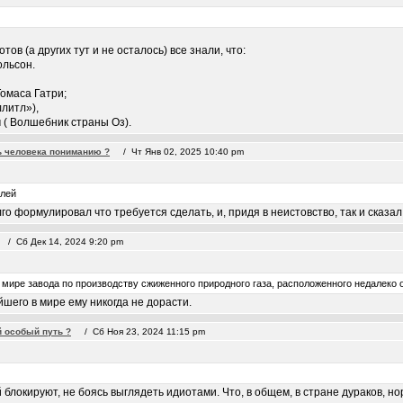
ов (а других тут и не осталось) все знали, что:
ольсон.
Томаса Гатри;
литл»),
 ( Волшебник страны Оз).
ь человека пониманию ?
/ Чт Янв 02, 2025 10:40 pm
елей
го формулировал что требуется сделать, и, придя в неистовство, так и сказал
 Сб Дек 14, 2024 9:20 pm
мире завода по производству сжиженного природного газа, расположенного недалеко 
шего в мире ему никогда не дорасти.
й особый путь ?
/ Сб Ноя 23, 2024 11:15 pm
 блокируют, не боясь выглядеть идиотами. Что, в общем, в стране дураков, н