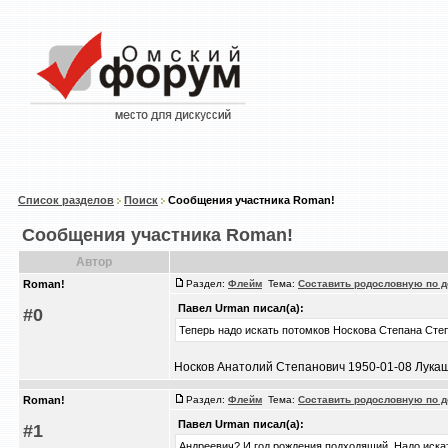
Список разделов
Поиск
Сообщения участника Roman!
Сообщения участника Roman!
Автор
Roman!
Раздел:
Флейм
Тема:
Составить родословную по д
Павел Urman писал(а):
#0
Теперь надо искать потомков Носкова Степана Сте
Носков Анатолий Степанович 1950-01-08 Лукаш
Roman!
Раздел:
Флейм
Тема:
Составить родословную по д
Павел Urman писал(а):
#1
Андреевич? И год рождения подходящий. Надо искат