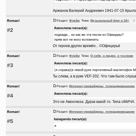
Аржанов Валерий Андреевич 1941-07-15 Крыло
Roman!
Раздел:
Флейм
Тема:
Музыкальный блог и 18+
/ С
Амонлюза писал(а):
#2
подожди... но как же эта песни из Офицеры?
прям вот не могу вспомнить
От героев других времён... ©Офицерьё
Roman!
Раздел:
Флейм
Тема:
О себе, о людях, о чухломе
/
Амонлюза писал(а):
#3
(я справа)(в левой руке портативный магнитофон М
Ты слева, а в руке VEF-202. Что там было слуш
Roman!
Раздел:
Интернет-провайдеры, телерадиовещание
Амонлюза писал(а):
#4
Это не Амонлюза. Дурак какой то. Типа оМИЧА.
Roman!
Раздел:
Интернет-провайдеры, телерадиовещание
karaganda писал(а):
#5
я