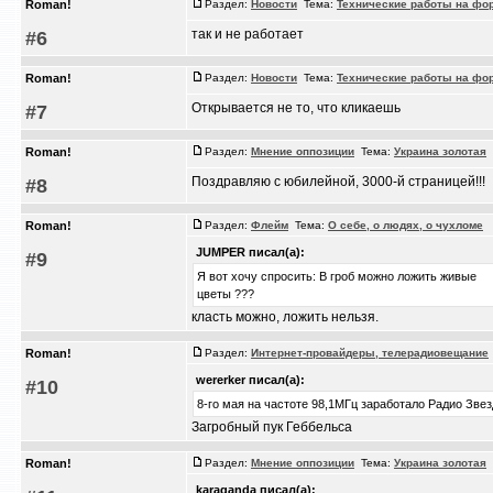
Roman!
Раздел:
Новости
Тема:
Технические работы на фо
так и не работает
#6
Roman!
Раздел:
Новости
Тема:
Технические работы на фо
Открывается не то, что кликаешь
#7
Roman!
Раздел:
Мнение оппозиции
Тема:
Украина золотая
/
Поздравляю с юбилейной, 3000-й страницей!!!
#8
Roman!
Раздел:
Флейм
Тема:
О себе, о людях, о чухломе
/
JUMPER писал(а):
#9
Я вот хочу спросить: В гроб можно ложить живые
цветы ???
класть можно, ложить нельзя.
Roman!
Раздел:
Интернет-провайдеры, телерадиовещание
wererker писал(а):
#10
8-го мая на частоте 98,1МГц заработало Радио Зве
Загробный пук Геббельса
Roman!
Раздел:
Мнение оппозиции
Тема:
Украина золотая
/
karaganda писал(а):