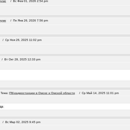
руме
/ Вс Фев 01, 2026 2:54 pm
руме
/ Пн Янв 26, 2026 7:56 pm
 Ср Ноя 26, 2025 11:02 pm
 Вт Окт 28, 2025 12:33 pm
Тема:
FM-радиостанции в Омске и Омской области
/ Ср Май 14, 2025 11:01 pm
зда
 Вс Мар 02, 2025 9:45 pm