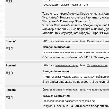
#11
Оказывается сказки Пушкина – это
Тоже мне, открыл Америку. Кроме конченых идиот
"Незнайка" - Носова -это чистый плагиат у А.Хв
"Буратино" - К.Коллоди "Пиноккио";
"Старик Хоттабыч" - повесть "Медный кувшин" 
«Доктор Айболит» - Хью Лофтинга («Доктор Дул
«Волшебник Изумрудного города» - Френк Баум
Roman!
Раздел:
Мнение оппозиции
Тема:
Можно ли научит
karaganda писал(а):
#12
ИИ-маркетологи научатся читать мысли пользоват
Сбылась места комбата-4 в/ч 34159. Он мне дол
Roman!
Раздел:
Мнение оппозиции
Тема:
Украина золотая
/
karaganda писал(а):
#13
Путин был вынуждена закрыть часть крупнейшего в 
Этот завод ещё даже не построен. И до крупней
Roman!
Раздел:
Мнение оппозиции
Тема:
что такое русски
karaganda писал(а):
#14
впереди говорят, заморозка вкладов в рф
Так уже. С весны 2024 банки счета предприятий