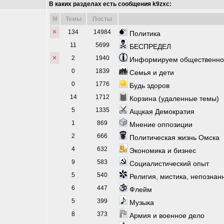
В каких разделах есть сообщения k9zxc:
M
Темы
Посты
134
14984
Политика
11
5699
БЕСПРЕДЕЛ
2
1940
Информируем общественност
0
1839
Семья и дети
0
1776
Будь здоров
14
1712
Корзина (удаленные темы)
5
1335
Аццкая Демократия
1
869
Мнение оппозиции
2
666
Политическая жизнь Омска
4
632
Экономика и бизнес
9
583
Социалистический опыт
5
540
Религия, мистика, непознан
6
447
Флейм
5
399
Музыка
8
373
Армия и военное дело