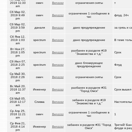
2019 11:33
омич
Benzzzz
ограничения сняты
т
am
Сб Мар 02,
ограничение 1 сообщение в
2019 9:49
омич
Benzzzz
флуд. 24ч
час
pm
Сб Мар 02,
2019 3:59
даналя
Benzzzz
дано предупреждение
за грязь и с
pm
Сб Янв 12,
2019 1:03
spectrum
Benzzzz
дано предупреждение
В теме толь
am
Вт Ноя 27,
разбанен в разделе #19
2018 1:05
spectrum
Benzzzz
Срок
"Знакомства и т.д."
pm
Сб Июл 07,
дано блокирующее
2018 2:25
spectrum
Benzzzz
Флуд
предупреждение
am
Ср Май 30,
2018 2:26
омич
Benzzzz
ограничения сняты
Срок
pm
Вс Май 20,
разбанен в разделе #31
2018 11:37
Инженер
Benzzzz
Срок вышел
"Город Омск"
am
Сб Май 05,
забанен в разделе #19
2018 12:17
Сливка
Benzzzz
Настоятельн
"Знакомства и т.д."
am
Ср Апр 25,
ограничение 1 сообщение в
2018 11:21
омич
Benzzzz
1
час
am
Ср Фев 21,
забанен в разделе #31 "Город
Третий! Бан
2018 4:14
Инженер
Benzzzz
Омск"
флуде в ра
pm