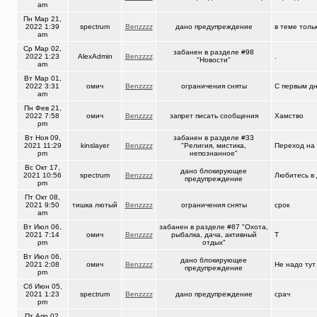
am
Пн Мар 21,
2022 1:39
spectrum
Benzzzz
дано предупреждение
в теме толь
am
Ср Мар 02,
забанен в разделе #98
2022 1:23
AlexAdmin
Benzzzz
.
"Новости"
am
Вт Мар 01,
2022 3:31
омич
Benzzzz
ограничения сняты
С первым д
am
Пн Фев 21,
2022 7:58
омич
Benzzzz
запрет писать сообщения
Хамство
pm
Вт Ноя 09,
забанен в разделе #33
2021 11:29
kinslayer
Benzzzz
"Религия, мистика,
Переход на 
pm
непознанное"
Вс Окт 17,
дано блокирующее
2021 10:56
spectrum
Benzzzz
Любитесь в
предупреждение
pm
Пт Окт 08,
2021 9:50
тишка лютый
Benzzzz
ограничения сняты
срок
am
Вт Июл 06,
забанен в разделе #87 "Охота,
2021 7:14
омич
Benzzzz
рыбалка, дача, активный
T
pm
отдых"
Вт Июл 06,
дано блокирующее
2021 2:08
омич
Benzzzz
Не надо тут
предупреждение
pm
Сб Июн 05,
2021 1:23
spectrum
Benzzzz
дано предупреждение
срач
pm
Пт Апр 02,