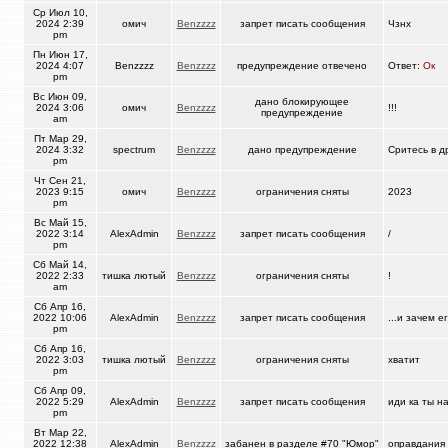
Ср Июл 10,
2024 2:39
омич
Benzzzz
запрет писать сообщения
Чзнх
pm
Пн Июн 17,
2024 4:07
Benzzzz
Benzzzz
предупреждение отвечено
Ответ:
Ок
pm
Вс Июн 09,
дано блокирующее
2024 3:06
омич
Benzzzz
!!!
предупреждение
am
Пт Мар 29,
2024 3:32
spectrum
Benzzzz
дано предупреждение
Сритесь в д
pm
Чт Сен 21,
2023 9:15
омич
Benzzzz
ограничения сняты
2023
pm
Вс Май 15,
2022 3:14
AlexAdmin
Benzzzz
запрет писать сообщения
/
pm
Сб Май 14,
2022 2:33
тишка лютый
Benzzzz
ограничения сняты
!
am
Сб Апр 16,
2022 10:06
AlexAdmin
Benzzzz
запрет писать сообщения
...и зачем е
pm
Сб Апр 16,
2022 3:03
тишка лютый
Benzzzz
ограничения сняты
хватит
pm
Сб Апр 09,
2022 5:29
AlexAdmin
Benzzzz
запрет писать сообщения
иди ка ты н
pm
Вт Мар 22,
2022 12:38
AlexAdmin
Benzzzz
забанен в разделе #70 "Юмор"
оправдания