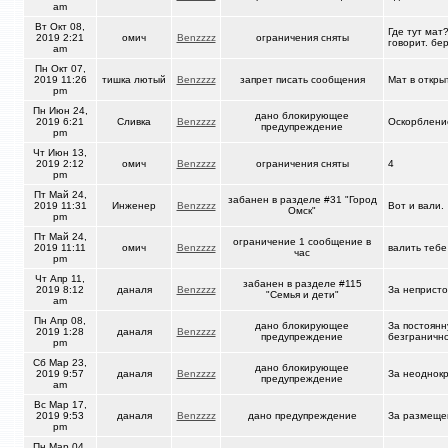
am
Вт Окт 08,
Где тут мат
2019 2:21
омич
Benzzzz
ограничения сняты
говорит. бе
am
Пн Окт 07,
2019 11:26
тишка лютый
Benzzzz
запрет писать сообщения
Мат в откры
pm
Пн Июн 24,
дано блокирующее
2019 6:21
Сливка
Benzzzz
Оскорблени
предупреждение
pm
Чт Июн 13,
2019 2:12
омич
Benzzzz
ограничения сняты
4
pm
Пт Май 24,
забанен в разделе #31 "Город
2019 11:31
Инженер
Benzzzz
Вот и вали.
Омск"
pm
Пт Май 24,
ограничение 1 сообщение в
2019 11:11
омич
Benzzzz
валить тебе
час
pm
Чт Апр 11,
забанен в разделе #115
2019 8:12
даналя
Benzzzz
За непристо
"Семья и дети"
am
Пн Апр 08,
дано блокирующее
За постоянн
2019 1:28
даналя
Benzzzz
предупреждение
безгранично
pm
Сб Мар 23,
дано блокирующее
2019 9:57
даналя
Benzzzz
За неоднок
предупреждение
am
Вс Мар 17,
2019 9:53
даналя
Benzzzz
дано предупреждение
За размеще
pm
Пн Мар 04,