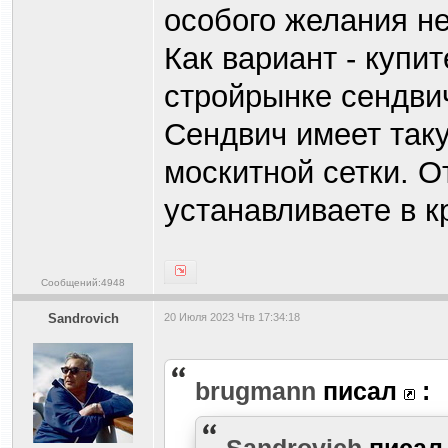
особого желания не
Как вариант - купи
стройрынке сендвич
Сендвич имеет так
москитной сетки. О
устанавливаете в к
Сообщений:4948
Sandrovich
20 Июля 2023 Чтв 17:34:18
brugmann
писал
:
Sandrovich
писа