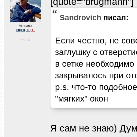
[quote="brugmann"]
Sandrovich
писал:
Активист
Если честно, не сов
заглушку с отверст
в сетке необходимо 
закрывалось при от
p.s. что-то подобно
"мягких" окон
Я сам не знаю) Дум