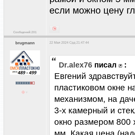
если можно цену гл
Сообщений:201
brugmann
22 Мая 2024 Срд 21:47:44
Dr.alex76
писал
:
Евгений здравствуй
пластиковом окне н
механизмом, на дач
3-х камерный и сте
окно размером 800 
мм. Какая цена (над