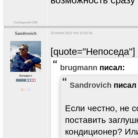
возможность сразу 
Сообщений:298
Sandrovich
20 Июля 2023 Чтв 10:43:36
[quote="Непоседа"] 
brugmann
писал:
Активист
Sandrovich
писа
Если честно, не с
поставить заглуш
кондиционер? Или