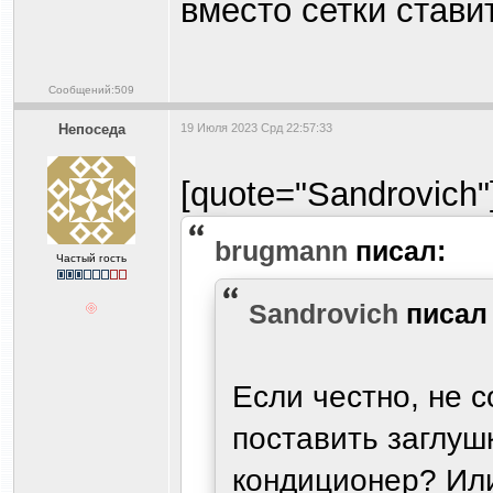
вместо сетки стави
Сообщений:509
Непоседа
19 Июля 2023 Срд 22:57:33
[quote="Sandrovich"
brugmann
писал:
Частый гость
Sandrovich
писа
Если честно, не с
поставить заглуш
кондиционер? Или