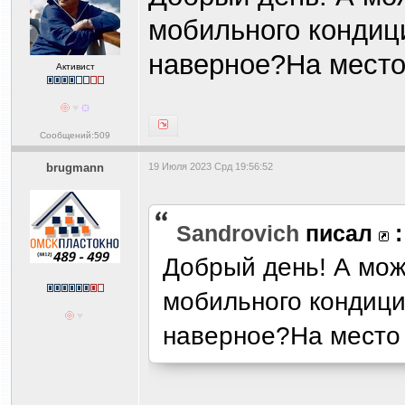
мобильного кондици
наверное?На место
Активист
Сообщений:509
brugmann
19 Июля 2023 Срд 19:56:52
Sandrovich
писал
:
Добрый день! А мож
мобильного кондици
наверное?На место 