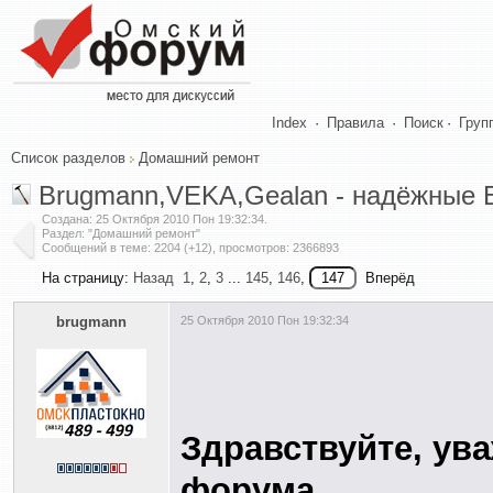
Index
·
Правила
·
Поиск
·
Груп
Список разделов
Домашний ремонт
Brugmann,VEKA,Gealan - надёжные 
Создана:
25 Октября 2010 Пон 19:32:34
.
Раздел: "Домашний ремонт"
Сообщений в теме: 2204 (+12), просмотров: 2366893
На страницу:
Назад
1
,
2
,
3
...
145
,
146
,
Вперёд
brugmann
25 Октября 2010 Пон 19:32:34
Здравствуйте, ув
форума.