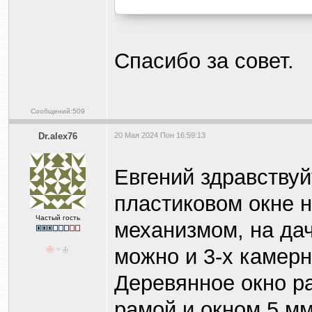
Спасибо за совет.
Сообщений:509
Dr.alex76
20 Мая 2024 Пон 16:59:13
Евгений здравствуй
пластиковом окне н
Частый гость
механизмом, на да
можно и 3-х камер
Деревянное окно р
рамой и окном 5 мм