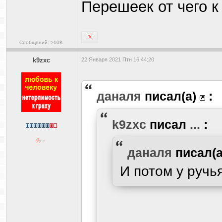
Перешеек от чего к
Сообщений: >10K
k9zxc
22 Января 2021 Птн 16:44:20
даналя
писал(а)
:
k9zxc
писал
...
:
даналя
писал(
И потом у ручь