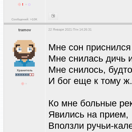
Сообщений: >10K
tramov
22 Января 2021 Птн 14:26:31
Мне сон приснился
Мне снилась дичь 
Мне снилось, будто
Хранитель
И бог еще к тому ж
Ко мне больные ре
Явились на прием,
Вползли ручьи-кал