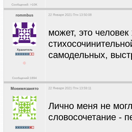
Сообщений: >10K
rommbus
22 Января 2021 Птн 13:50:08
может, это человек
стихосочинительной
Хранитель
самодельных, выст
Сообщений:1894
Моеимязанято
22 Января 2021 Птн 13:59:11
Лично меня не мог
словосочетание - п