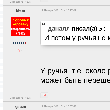
Сообщений: >10K
k9zxc
22 Января 2021 Птн 16:27:09
даналя
писал(а)
:
И потом у ручья не
У ручья, т.е. около
может быть переше
Сообщений: >10K
даналя
22 Января 2021 Птн 16:37:41