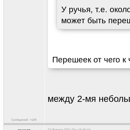
У ручья, т.е. окол
может быть пере
Перешеек от чего к
между 2-мя неболь
Сообщений: >10K
22 Января 2021 Птн 16:45:44