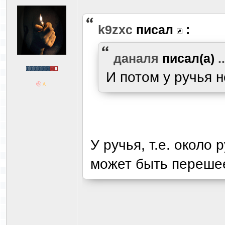
k9zxc
писал
:
даналя
писал(а)
..
И потом у ручья 
У ручья, т.е. около 
может быть переше