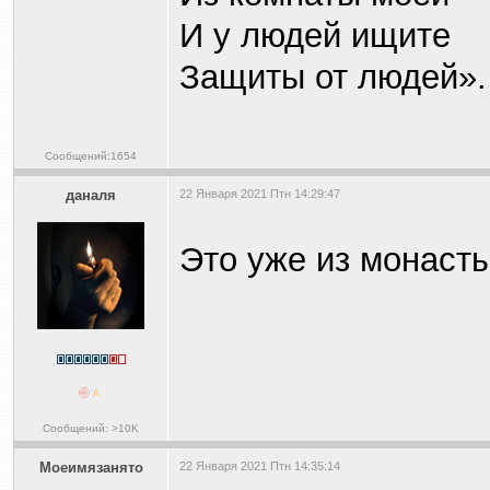
И у людей ищите
Защиты от людей».
Сообщений:1654
даналя
22 Января 2021 Птн 14:29:47
Это уже из монаст
Сообщений: >10K
Моеимязанято
22 Января 2021 Птн 14:35:14