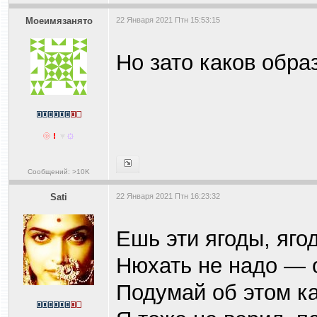
Моеимязанято
22 Января 2021 Птн 15:53:15
Но зато каков образ
Сообщений: >10K
Sati
22 Января 2021 Птн 16:23:32
Ешь эти ягоды, яго
Нюхать не надо — 
Подумай об этом ка