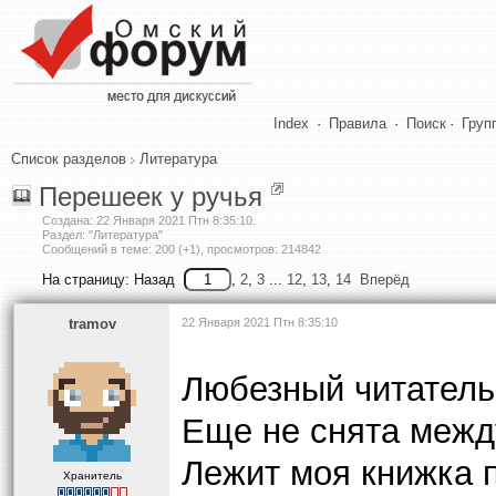
Index
·
Правила
·
Поиск
·
Груп
Список разделов
Литература
Перешеек у ручья
Создана:
22 Января 2021 Птн 8:35:10
.
Раздел: "Литература"
Сообщений в теме: 200 (+1), просмотров: 214842
На страницу:
Назад
,
2
,
3
...
12
,
13
,
14
Вперёд
tramov
22 Января 2021 Птн 8:35:10
Любезный читатель!
Еще не снята между
Лежит моя книжка 
Хранитель