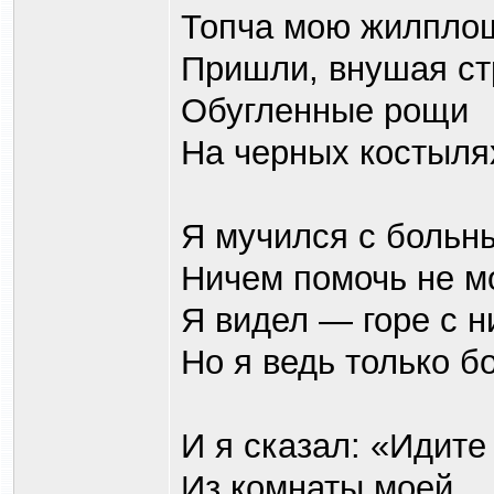
Топча мою жилпло
Пришли, внушая ст
Обугленные рощи
На черных костыля
Я мучился с боль
Ничем помочь не мо
Я видел — горе с н
Но я ведь только бо
И я сказал: «Идите
Из комнаты моей