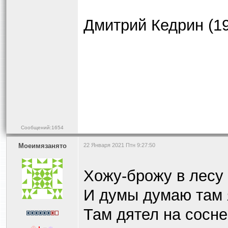
Дмитрий Кедрин (1
Сообщений:1654
Моеимязанято
22 Января 2021 Птн 9:27:50
Хожу-брожу в лесу
И думы думаю там 
Там дятел на сосне