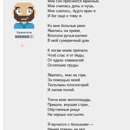
Мне сон приснился мрачный,
Мне снилась дичь и чушь,
Мне снилось, будто врач я
И бог еще к тому ж.
Ко мне больные реки
Явились на прием,
Хранитель
Вползли ручьи-калеки
В мой сумеречный дом.
К ногам моим припали,
Чтоб спас я от беды,
От едких химикалий
Ослепшие пруды.
Явились, мне на горе,
За помощью моей
Тюльпаны плоскогорий
И лилии полей.
Топча мою жилплощадь,
Пришли, внушая страх,
Обугленные рощи
На черных костылях.
Я мучился с больными —
Ничем помочь не мог.