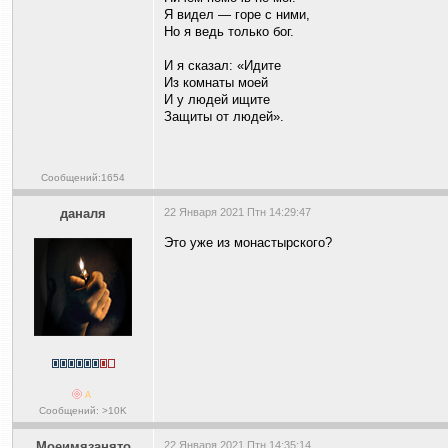
Я видел — горе с ними,
Но я ведь только бог.
И я сказал: «Идите
Из комнаты моей
И у людей ищите
Защиты от людей».
Сообщений:1654
даналя
22 Января 2021 Птн 14:29:47
Это уже из монастырского?
Сообщений: >10K
Моеимязанято
22 Января 2021 Птн 14:35:14