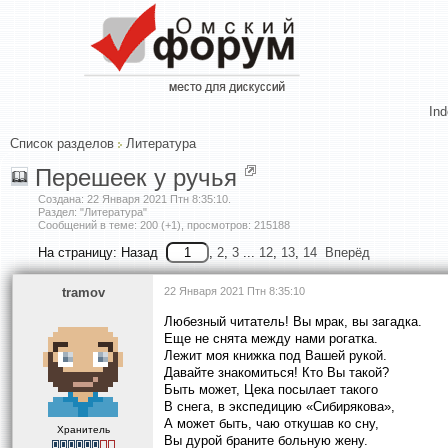
In
Список разделов
Литература
Перешеек у ручья
Создана:
22 Января 2021 Птн 8:35:10
.
Раздел: "Литература"
Сообщений в теме: 200 (+1), просмотров: 215188
На страницу:
Назад
,
2
,
3
...
12
,
13
,
14
Вперёд
tramov
22 Января 2021 Птн 8:35:10
Любезный читатель! Вы мрак, вы загадка.
Еще не снята между нами рогатка.
Лежит моя книжка под Вашей рукой.
Давайте знакомиться! Кто Вы такой?
Быть может, Цека посылает такого
В снега, в экспедицию «Сибирякова»,
А может быть, чаю откушав ко сну,
Хранитель
Вы дурой браните больную жену.