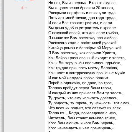
Но нет, Вы из первых. Вторые скупее,
Вы ж царственно бросили 20 копеек,
Раскрыли портфель и впихнули туда
Пять лет моей жизни, два года труда.
И если Вас трогают рифмы, и если
Вы дома удобно устроитесь в кресле
С покупкой своей, что дешевле грибов,-
Я нынче же Вам расскажу про любовь
Раскосого ходи с работницей русской,
Китайца роман с белобрысой Маруськой,
Я Вам расскажу, как сварили Христа,
Как Байрон разгневанный сходит с холста,
Как к Винтеру рыбы ввалились гурьбою,
Как трудно пришлось моему Балабою,
Как шлет в контрразведку прошенье мужiк
И как мой желудок порою блажит.
Порой в одиночку, по двое, по трое,
Толпою пройдут перед Вами герои,
И каждый из них принесет Вам ту злость,
Ту грусть, что ему испытать довелось,
Ту радость, ту горечь, ту нежность, тот смех,
Что всех их роднит, что связует их всех.
Толпа их... Когда, побеседовав с нею,
Читатель, Вам станет немного яснее,
Кого Вам любить и кого Вам беречь,
Кого ненавидеть и чем пренебречь,-