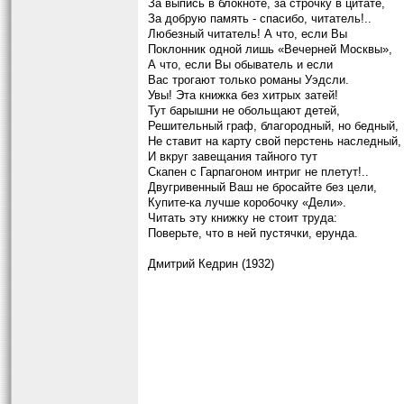
За выпись в блокноте, за строчку в цитате,
За добрую память - спасибо, читатель!..
Любезный читатель! А что, если Вы
Поклонник одной лишь «Вечерней Москвы»,
А что, если Вы обыватель и если
Вас трогают только романы Уэдсли.
Увы! Эта книжка без хитрых затей!
Тут барышни не обольщают детей,
Решительный граф, благородный, но бедный,
Не ставит на карту свой перстень наследный,
И вкруг завещания тайного тут
Скапен с Гарпагоном интриг не плетут!..
Двугривенный Ваш не бросайте без цели,
Купите-ка лучше коробочку «Дели».
Читать эту книжку не стоит труда:
Поверьте, что в ней пустячки, ерунда.
Дмитрий Кедрин (1932)