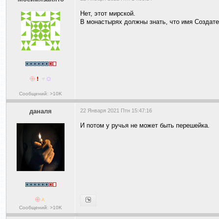
Нет, этот мирской.
В монастырях должны знать, что имя Создате
Сообщений: >10K
даналя
22 Января 2021 Птн 15:47:16
И потом у ручья не может быть перешейка.
Сообщений: >10K