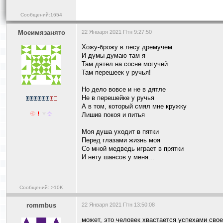
Сообщений:1654
Моеимязанято
22 Января 2021 Птн 9:27:50
Хожу-брожу в лесу дремучем
И думы думаю там я
Там дятел на сосне могучей
Там перешеек у ручья!
Но дело вовсе и не в дятле
Не в перешейке у ручья
А в том, который смял мне кружку
Лишив покоя и питья
Моя душа уходит в пятки
Перед глазами жизнь моя
Со мной медведь играет в прятки
И нету шансов у меня...
Сообщений: >10K
rommbus
22 Января 2021 Птн 13:50:08
может, это человек хвастается успехами сво