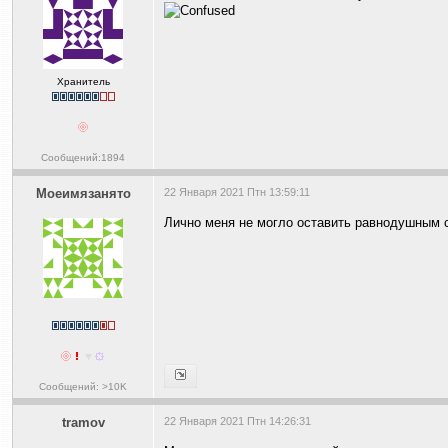
Хранитель
Сообщений:1894
Моеимязанято
22 Января 2021 Птн 13:59:11
Лично меня не могло оставить равнодушным с
Сообщений: >10K
tramov
22 Января 2021 Птн 14:26:31