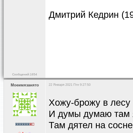
Дмитрий Кедрин (1
Сообщений:1654
Моеимязанято
22 Января 2021 Птн 9:27:50
Хожу-брожу в лесу
И думы думаю там 
Там дятел на сосне