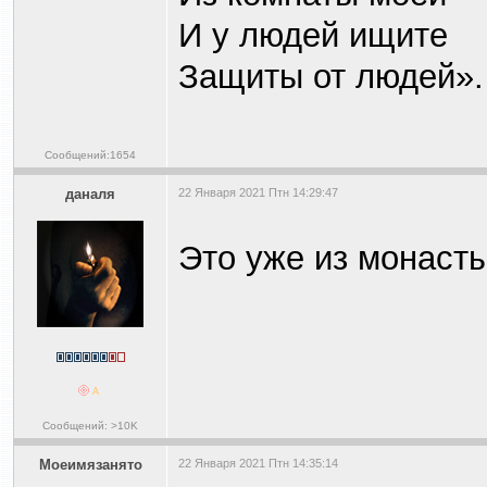
И у людей ищите
Защиты от людей».
Сообщений:1654
даналя
22 Января 2021 Птн 14:29:47
Это уже из монаст
Сообщений: >10K
Моеимязанято
22 Января 2021 Птн 14:35:14