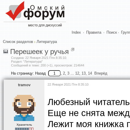
Index
·
Правила
·
Поиск
·
Груп
Список разделов
Литература
Перешеек у ручья
Создана:
22 Января 2021 Птн 8:35:10
.
Раздел: "Литература"
Сообщений в теме: 200 (+1), просмотров: 214644
На страницу:
Назад
,
2
,
3
...
12
,
13
,
14
Вперёд
tramov
22 Января 2021 Птн 8:35:10
Любезный читатель!
Еще не снята между
Лежит моя книжка 
Хранитель