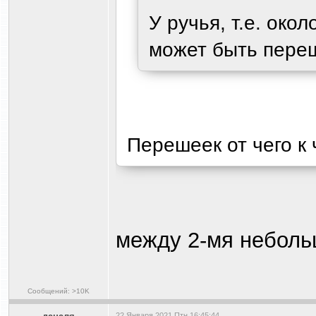
У ручья, т.е. окол
может быть пере
Перешеек от чего к
между 2-мя неболь
Сообщений: >10K
22 Января 2021 Птн 16:45:44