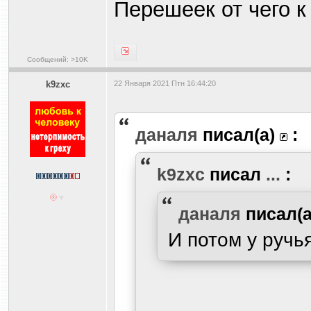
Перешеек от чего к
Сообщений: >10K
k9zxc
22 Января 2021 Птн 16:44:20
даналя
писал(а)
:
k9zxc
писал
...
:
даналя
писал(
И потом у ручь