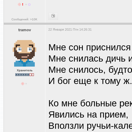
Сообщений: >10K
tramov
22 Января 2021 Птн 14:26:31
Мне сон приснился
Мне снилась дичь 
Мне снилось, будто
Хранитель
И бог еще к тому ж
Ко мне больные ре
Явились на прием,
Вползли ручьи-кал