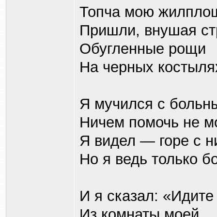
Топча мою жилпло
Пришли, внушая ст
Обугленные рощи
На черных костыля
Я мучился с боль
Ничем помочь не мо
Я видел — горе с н
Но я ведь только бо
И я сказал: «Идите
Из комнаты моей