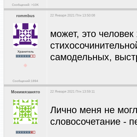
Сообщений: >10K
rommbus
22 Января 2021 Птн 13:50:08
может, это человек
стихосочинительной
Хранитель
самодельных, выст
Сообщений:1894
Моеимязанято
22 Января 2021 Птн 13:59:11
Лично меня не мог
словосочетание - п