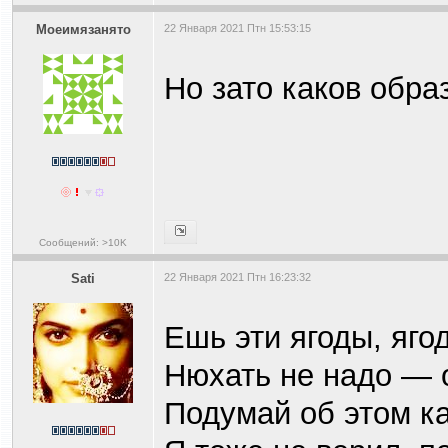
Моеимязанято
22 Января 2021 Птн 15:53:15
Но зато каков образ
Сообщений: >10K
Sati
22 Января 2021 Птн 16:23:32
Ешь эти ягоды, яго
Нюхать не надо — 
Подумай об этом ка