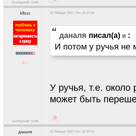
Сообщений: >10K
k9zxc
22 Января 2021 Птн 16:27:09
даналя
писал(а)
:
И потом у ручья не
У ручья, т.е. около
может быть переше
Сообщений: >10K
даналя
22 Января 2021 Птн 16:37:41