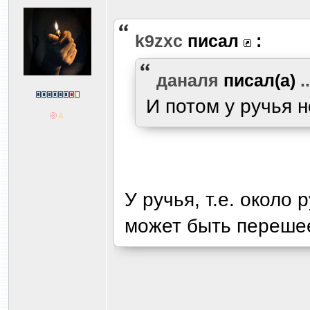
k9zxc
писал
:
даналя
писал(а)
..
И потом у ручья 
У ручья, т.е. около 
может быть переше