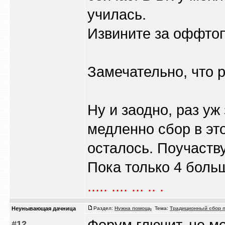
училась.
Извините за оффтоп,
Замечательно, что 
Ну и заодно, раз уж
медленно сбор в эт
осталось. Поучаств
Пока только 4 больш
..... .... ... .. .
Heyнывaющая дaчницa
Раздел:
Нужна помощь
Тема:
Традиционный сбор п
Форум глючит, не м
#12