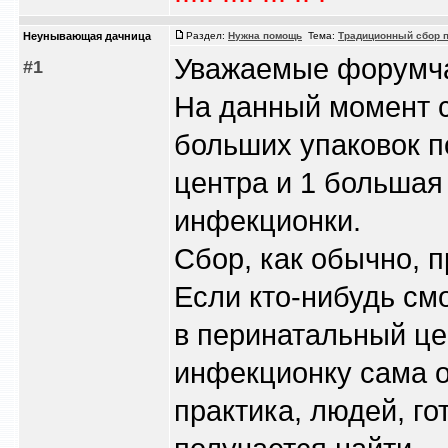
Heyнывaющая дaчницa
Раздел:
Нужна помощь
Тема:
Традиционный сбор п
Уважаемые форумча
#1
На данный момент с
больших упаковок п
центра и 1 большая
инфекционки.
Сбор, как обычно, п
Если кто-нибудь см
в перинатальный цен
инфекционку сама от
практика, людей, г