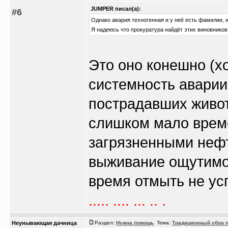
JUMPER писал(а):
#6
Однако авария техногенная и у неё есть фамилии, 
Я надеюсь что прокуратура найдёт этих виновников
Это оно конешно (х
системность аварии 
пострадавших живот
слишком мало време
загрязненными неф
выживание ощутимо 
время отмыть не усп
..... .... ... .. .
Heyнывaющая дaчницa
Раздел:
Нужна помощь
Тема:
Традиционный сбор п