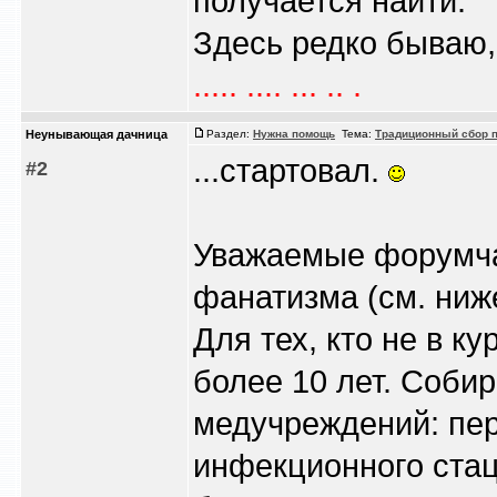
получается найти.
Здесь редко бываю, т
..... .... ... .. .
Heyнывaющая дaчницa
Раздел:
Нужна помощь
Тема:
Традиционный сбор п
...стартовал.
#2
Уважаемые форумчан
фанатизма (см. ниже
Для тех, кто не в к
более 10 лет. Соби
медучреждений: пер
инфекционного ста