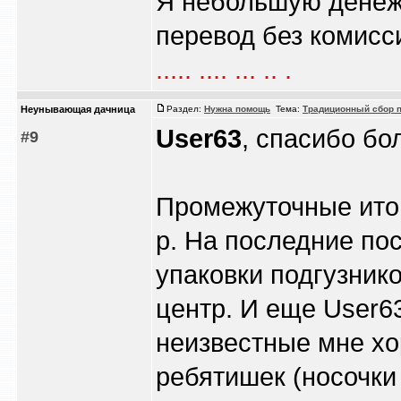
Я небольшую денежк
перевод без комиссии
..... .... ... .. .
Heyнывaющая дaчницa
Раздел:
Нужна помощь
Тема:
Традиционный сбор п
User63
, спасибо бо
#9
Промежуточные ито
р. На последние по
упаковки подгузнико
центр. И еще User63
неизвестные мне хо
ребятишек (носочки и