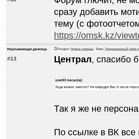
сразу добавить мо
тему (с фотоотчето
https://omsk.kz/view
Heyнывaющая дaчницa
Раздел:
Нужна помощь
Тема:
Традиционный сбор п
Централ
, спасибо 
#13
user63 писал(а):
Куда можно завезти? На кафедре Вас в числе персо
Так я же не персона
По ссылке в ВК все 