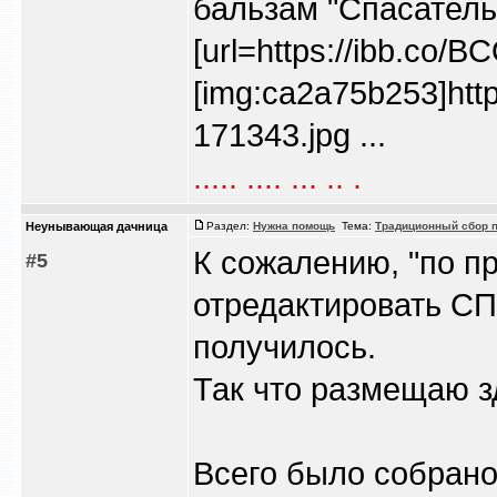
бальзам "Спасатель
[url=https://ibb.co/
[img:ca2a75b253]htt
171343.jpg ...
..... .... ... .. .
Heyнывaющая дaчницa
Раздел:
Нужна помощь
Тема:
Традиционный сбор п
К сожалению, "по п
#5
отредактировать СП 
получилось.
Так что размещаю з
Всего было собрано