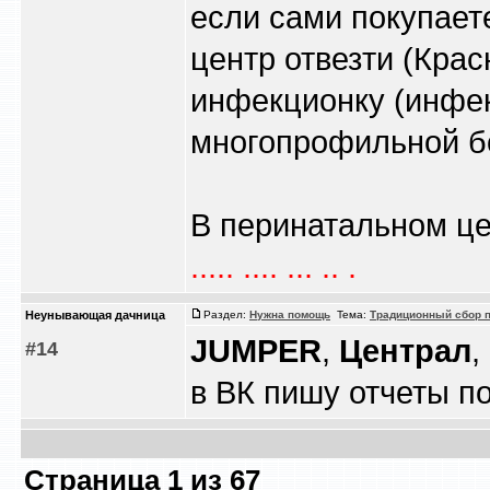
если сами покупает
центр отвезти (Крас
инфекционку (инфе
многопрофильной бо
В перинатальном цен
..... .... ... .. .
Heyнывaющая дaчницa
Раздел:
Нужна помощь
Тема:
Традиционный сбор п
JUMPER
,
Централ
,
#14
в ВК пишу отчеты п
Страница
1
из
67