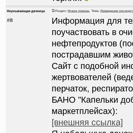
Heyнывaющая дaчницa
Раздел:
Нужна помощь
Тема:
Ликвидация последст
Информация для тех,
#8
поучаствовать в очи
нефтепродуктов (по
пострадавшим живо
Сайт с подобной ин
жертвователей (веде
перчаток, респирато
БАНО "Капельки доб
маркетплейсах):
[внешняя ссылка]