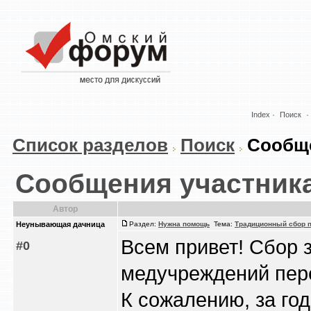
Index
Поиск
Список разделов
Поиск
Сообще
Сообщения участник
Автор
Heyнывaющая дaчницa
Раздел:
Нужна помощь
Тема:
Традиционный сбор п
Всем привет! Сбор 
#0
медучреждений пер
К сожалению, за го