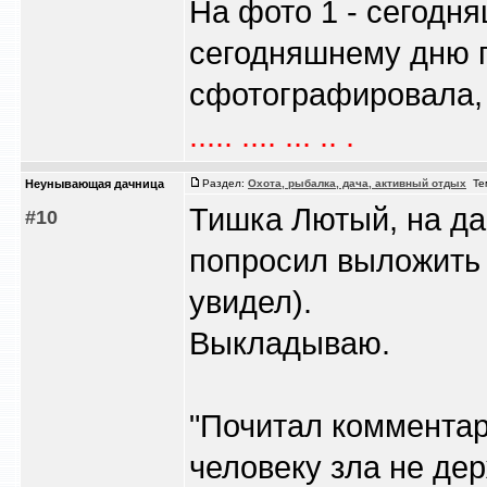
На фото 1 - сегодня
сегодняшнему дню п
сфотографировала, н
..... .... ... .. .
Heyнывaющая дaчницa
Раздел:
Охота, рыбалка, дача, активный отдых
Те
Тишка Лютый, на д
#10
попросил выложить 
увидел).
Выкладываю.
"Почитал комментари
человеку зла не дер