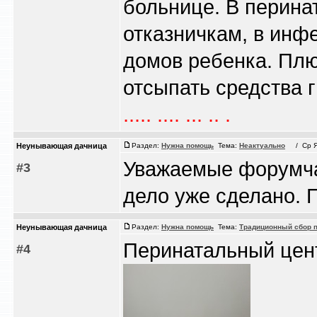
больнице. В перина
отказничкам, в инф
домов ребенка. Плю
отсыпать средства г
..... .... ... .. .
Heyнывaющая дaчницa
Раздел:
Нужна помощь
Тема:
Неактуально
/ Ср Ян
Уважаемые форумча
#3
дело уже сделано.
Heyнывaющая дaчницa
Раздел:
Нужна помощь
Тема:
Традиционный сбор п
Перинатальный центр
#4