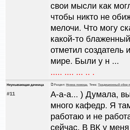
свои мысли как могл
чтобы никто не оби
мелочи. Что могу ск
какой-то блаженный
отметил создатель 
мире. Были у н ...
..... .... ... .. .
Heyнывaющая дaчницa
Раздел:
Нужна помощь
Тема:
Традиционный сбор п
А-а-а... ) Думала, 
#11
много кафедр. Я та
работаю и не работ
сейчас. В ВК у меня