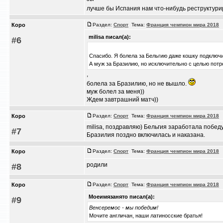
лучше бы Испания нам что-нибудь реструктур
Коро
Раздел:
Спорт
Тема:
Франция чемпион мира 2018
/
milisa писал(а):
#6
Спасибо. Я болела за Бельгию даже кошку подключ
А муж за Бразилию, но исключительно с целью потр
,
болела за Бразилию, но не вышло.
муж болел за меня))
Ждем завтрашний матч))
Коро
Раздел:
Спорт
Тема:
Франция чемпион мира 2018
/
milisa, поздравляю) Бельгия заработала победу
#7
Бразилия поздно включилась и наказана.
Коро
Раздел:
Спорт
Тема:
Франция чемпион мира 2018
/
родили
#8
Коро
Раздел:
Спорт
Тема:
Франция чемпион мира 2018
/
Моеимязанято писал(а):
#9
Венсеремос - мы победим!
Мочите англичан, наши латиносские братья!