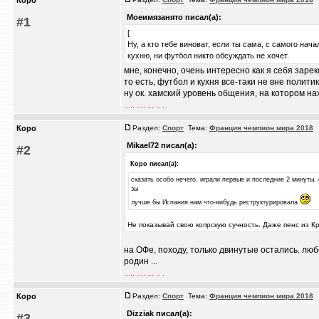
Коро
Моеимязанято писал(а):
#1
[
Ну, а кто тебе виноват, если ты сама, с самого на
кухню, ни футбол никто обсуждать не хочет.
мне, конечно, очень интересно как я себя зарек
то есть, футбол и кухня все-таки не вне полити
ну ок. хамский уровень общения, на котором нах
..... .... ... .. .
Коро
Раздел:
Спорт
Тема:
Франция чемпион мира 2018
/
Mikael72 писал(а):
#2
Коро писал(а):
сказать особо нечего. играли первые и последние 2 минуты.
зы
лучше бы Испания нам что-нибудь реструктурировала
Не показывай свою копрскую сучность. Даже пенс из К
на ОФе, походу, только двинутые остались. лю
родин ...
..... .... ... .. .
Коро
Раздел:
Спорт
Тема:
Франция чемпион мира 2018
/
Dizziak писал(а):
#3