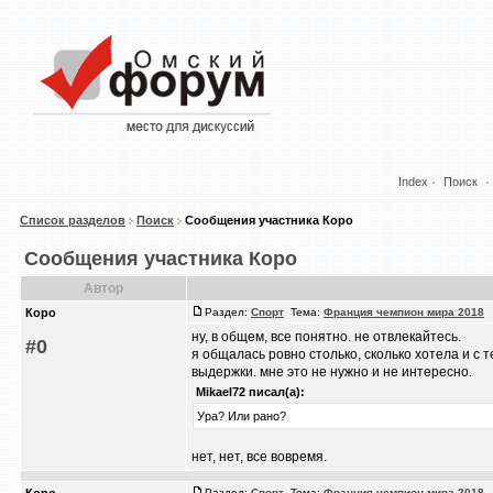
Index
Поиск
Список разделов
Поиск
Сообщения участника Коро
Сообщения участника Коро
Автор
Коро
Раздел:
Спорт
Тема:
Франция чемпион мира 2018
/
ну, в общем, все понятно. не отвлекайтесь.
#0
я общалась ровно столько, сколько хотела и с 
выдержки. мне это не нужно и не интересно.
Mikael72 писал(а):
Ура? Или рано?
нет, нет, все вовремя.
Раздел:
Спорт
Тема:
Франция чемпион мира 2018
/