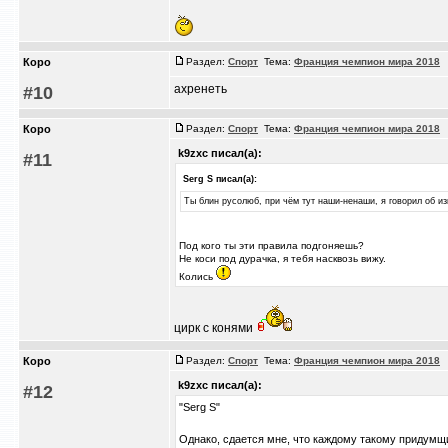
Коро
Раздел:
Спорт
Тема:
Франция чемпион мира 2018
/
ахренеть
#10
Коро
Раздел:
Спорт
Тема:
Франция чемпион мира 2018
/
k9zxc писал(а):
#11
Serg S писал(а):
Ты блин русолюб, при чём тут наши-ненаши, я говорил об и
Под кого ты эти правила подгоняешь?
Не коси под дурачка, я тебя насквозь вижу.
Колись
цирк с конями
Коро
Раздел:
Спорт
Тема:
Франция чемпион мира 2018
/
k9zxc писал(а):
#12
"Serg S"
Однако, сдается мне, что каждому такому придумщи