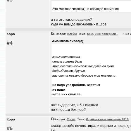
Это местная чмошка, не обращай внимания
а ты это как определил?
куда уж нам до вас-боевых п...сов.
Коро
Раздел:
Флейм
Тема:
Мне, и не поверили...
/ Вс Ию
Амонлюза писал(а):
#4
засыпает страна
стали синими дали
ярче светят кремлевских рубинов лучи
добрый вечер, друзья,
нас опять нае.али дорогие мои москвичи
не надо употреблять запятых
не надо
нет в них смысла
очень дорогие, я бы сказала.
но
кто нам доктор?
Коро
Раздел:
Спорт
Тема:
Франция чемпион мира 2018
/
сказать особо нечего. играли первые и послед
#5
зы