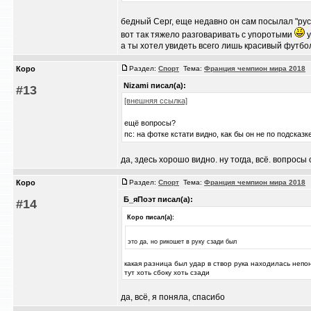
бедный Серг, еще недавно он сам посылал "р
вот так тяжело разговаривать с упоротыми
у
а ты хотел увидеть всего лишь красивый футбол 
Коро
Раздел:
Спорт
Тема:
Франция чемпион мира 2018
/
Nizami писал(а):
#13
[внешняя ссылка]
ещё вопросы?
пс: на фотке кстати видно, как бы он не по подсказк
да, здесь хорошо видно. ну тогда, всё. вопрос
Коро
Раздел:
Спорт
Тема:
Франция чемпион мира 2018
/
Б_яПоэт писал(а):
#14
Коро писал(а):
это да, но рикошет в руку сзади был
какая разница был удар в створ рука находилась непо
тут хоть сбоку хоть сзади
да, всё, я поняла, спасибо