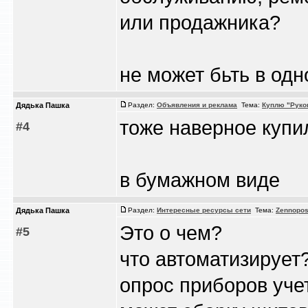
или продажника?
не может бьть в од
Дядька Пашка
Раздел:
Объявления и реклама
Тема:
Куплю "Руко
тоже наверное купил
#4
в бумажном виде
Дядька Пашка
Раздел:
Интересные ресурсы сети
Тема:
Zennopos
Это о чем?
#5
что автоматизирует
опрос приборов уче