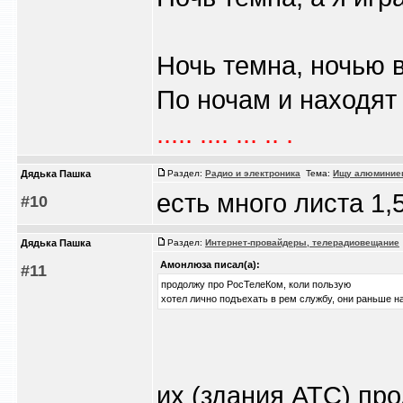
Ночь темна, ночью 
По ночам и находят и
..... .... ... .. .
Дядька Пашка
Раздел:
Радио и электроника
Тема:
Ищу алюминие
есть много листа 1
#10
Дядька Пашка
Раздел:
Интернет-провайдеры, телерадиовещание
Амонлюза писал(а):
#11
продолжу про РосТелеКом, коли пользую
хотел лично подъехать в рем службу, они раньше н
их (здания АТС) пр