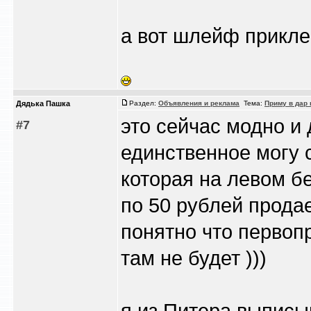
а вот шлейф приклеи
Дядька Пашка
Раздел:
Объявления и реклама
Тема:
Приму в дар
это сейчас модно и 
#7
единственное могу 
которая на левом бе
по 50 рублей продае
понятно что первоп
там не будет )))
я из Питера выписыв