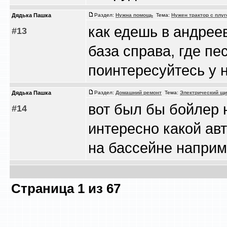
Дядька Пашка
Раздел:
Нужна помощь
Тема:
Нужен трактор с плу
как едешь в андреев
#13
база справа, где пес
поинтересуйтесь у 
Дядька Пашка
Раздел:
Домашний ремонт
Тема:
Электрический щи
вот был бы бойлер 
#14
интересно какой ав
на бассейне наприме
Страница
1
из
67