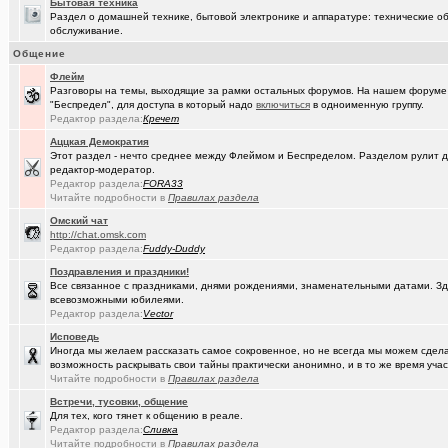
Бытовая техника
(DEMON)
.,.
+9
Раздел о домашней технике, бытовой электронике и аппаратуре: технические об
обслуживание.
(mannerman)
Техника и другие товары с гарантией в наличии и под заказ
Общение
(brugmann
Brugmann,VEKA,Gealan - надёжные Балконы и Окна ПВХ в Омске.
Флейм
Разговоры на темы, выходящие за рамки остальных форумов. На нашем форуме
(Pihlak)
День независимости маленькой, но гордой страны
+1613
"Беспредел", для доступа в который надо
включиться
в одноименную группу.
Редактор раздела:
Кречет
(AlexAdmin)
Добро пожаловать! Принципы общения на Омском форуме!
+
Аццкая Демократия
Этот раздел - нечто среднее между Флеймом и Беспределом. Разделом рулит
(омич)
Цифровое телевидение в Омске
+119
редактор-модератор.
Редактор раздела:
FORA33
(омич)
Песни об Омске
+234
Читайте подробности в
Правилах раздела
(омич)
Погода в Омске / Прогноз погоды в Омске
+4545
Oмский чат
http://chat.omsk.com
Редактор раздела:
Fuddy-Duddy
Поздравления и праздники!
Все связанное с праздниками, днями рождениями, знаменательными датами. Зде
всевозможными юбилеями.
Редактор раздела:
Vector
Исповедь
Иногда мы желаем рассказать самое сокровенное, но не всегда мы можем сделат
возможность раскрывать свои тайны практически анонимно, и в то же время участ
Читайте подробности в
Правилах раздела
Встречи, тусовки, общение
Для тех, кого тянет к общению в реале.
Редактор раздела:
Сливка
Читайте подробности в
Правилах раздела