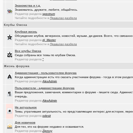
Знакомства и т.д.
Знакомьтесь, дружите, любите, общайтесь.
Редактор раздела:
spectrum
Читайте подробности в
Правилах раздела
Клубы Омска
Клубная жизнь
Обсуждение клубов, вечеринок, новостей, музыки, ди-джеев. Всего, что связанно 
Редактор раздела:
dj_Master
Читайте подробности в
Правилах раздела
Все клубы Омска
Сюда собраны все темы по клубам Омска.
Редактор раздела:
°
Жизнь форума
Администрация - пользователям форума
Когда администрации есть что сказать участникам форума - тогда в этом разде
Редактор раздела:
AlexAdmin
Пользователи - администрации форума
Ваши предложения, замечания, комментарии о форуме - пишите сюда. Админист
очередь.
Редактор раздела:
AlexAdmin
Не актуальное
Темы, утратившие актуальность, но представляющие интерес для истории, перен
Редактор раздела:
odesit
Для новичков
Для тех, кто на форуме недавно и осваивается.
Редактор раздела:
Ziproxy