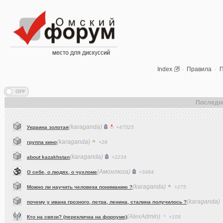
Index
·
Правила
·
П
Последн
(karaganda)
Украина золотая
+47525
(karaganda)
группа кино
+28
(karaganda)
about kazakhstan
+2234
(Амонлюза)
О себе, о людях, о чухломе
+3484
(karaganda)
Можно ли научить человека пониманию ?
+275
(karaganda)
почему у ивана грозного, петра, ленина, сталина получилось ?
(AlexAdmin)
Кто на связи? (перекличка на фороуме)
+109
(BestChan..)
Выгодные обмены с BestChange
+524