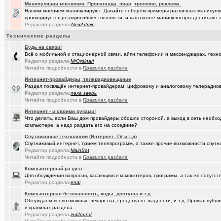
(Пасечник)
Мёд Пасеки Сибирское медовье.
+1268
Манипуляции мнениями. Пропаганда, пиар, троллинг, реклама.
Нашим мнением манипулируют. Давайте соберём примеры различных манипуляци
(Скоро же..)
провоцируется реакция общественности, и как в итоге манипуляторы достигают 
Начались продажи PC на базе процессоров Эльбрус-4С
+155
Редактор раздела:
AlexAdmin
(kinslayer)
Кто такой человек?
+64
Технические разделы
(елочник)
Будь на связи!
Фото форумчан
+4534
Всё о мобильной и стационарной связи, айпи телефонии и мессенджарах. техно
Редактор раздела:
MrOrdinari
(Павел Ur..)
От кукольного домика до дачного теремка
+254
Читайте подробности в
Правилах раздела
(Молодец.)
Старости Омска.
+159
Интернет-провайдеры, телерадиовещание
Раздел посвящён интернет-провайдерам, цифровому и аналоговому телерадио
(tramov)
Мьюинг за 3 минуты
Редактор раздела:
леха зверь
Читайте подробности в
Правилах раздела
(Альфия)
Красивая одежда для худеньких девушек (размер 40-42)
+23
Интернет - и своими руками!
Что делать, если Ваш дом провайдеры обошли стороной, а выход в сеть необхо
(Sxolastik)
В Сарове установлена лазерная термоядерная установка
+145
компьютере, а надо раздать его на соседние?
(Puzomax)
Забор из профнастила, как правильно?
Спутниковые технологии (Интернет, TV и т.д)
Спутниковый интернет, прием телепрограмм, а также прочие возможности спутни
(karaganda)
Редактор раздела:
MainSat
что такое русский особый путь ?
+42
Читайте подробности в
Правилах раздела
(Люля)
А у кого это сегодня День рождения?
+2
Компьютерный раздел
Для обсуждения вопросов, касающихся компьютеров, программ, а так же сопутст
(Винчесте..)
Восстановление информации с HDD, SSD, Flash. Ремонт HDD.
Редактор раздела:
endi
Компьютерная безопасность, коды, доступы и т.д.
(Sati)
Любимая Люлюня, с днём рождения!
+26
Обсуждаем всевозможные лекарства, средства от жадности, и т.д. Прямая публик
в правилах раздела.
(Лисовин)
чо наезд от "Городского центра учета"?
+147
Редактор раздела:
indifound