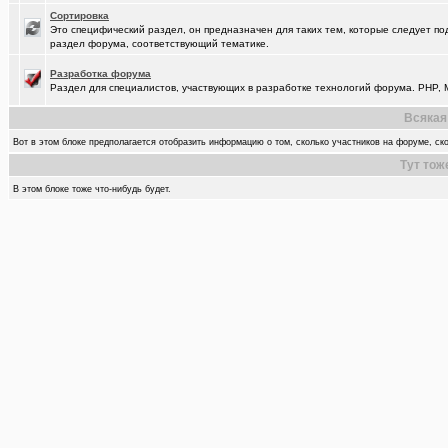
Сортировка
Это специфический раздел, он предназначен для таких тем, которые следует по
раздел форума, соответствующий тематике.
Разработка форума
Раздел для специалистов, участвующих в разработке технологий форума. PHP, M
Всякая
Вот в этом блоке предполагается отобразить информацию о том, сколько участников на форуме, ско
Тут тож
В этом блоке тоже что-нибудь будет.