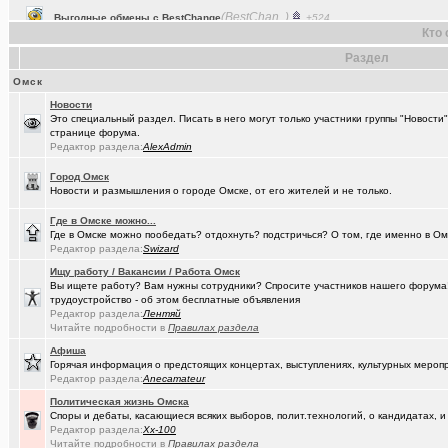
(dj_Master)
Что вы слушаете в данный момент (часть 2)?
+15190
Кто 
(Baryga i..)
Коррекция зрения в Омске
+416
Раздел
(Valera56..)
Омск
Услуги гравировки и лазерной резки.
+98
Новости
(AlexAdmin)
Технические работы на форуме
+299
Это специальный раздел. Писать в него могут только участники группы "Новости
странице форума.
(Павел Ur..)
Составить родословную по документам госархивов
+179
Редактор раздела:
AlexAdmin
(Raptorr)
Смысл жизни и наука
+369
Город Омск
Новости и размышления о городе Омске, от его жителей и не только.
(борец с ..)
Журналисты ngs55 берут новые высоты профессионализма.
Где в Омске можно...
(Kebbos)
Ваш топ исполнителей?
+1
Где в Омске можно пообедать? отдохнуть? подстричься? О том, где именно в Ом
Редактор раздела:
Swizard
(karaganda)
Сын думает куда пойти учиться
+14
Ищу работу / Вакансии / Работа Омск
Вы ищете работу? Вам нужны сотрудники? Спросите участников нашего форума! 
(cherms)
Респираторы и маски...Время пришло? Короновирус уже в Омске
трудоустройство - об этом бесплатные объявления
Редактор раздела:
Лентяй
(Aljexeй)
СИМ
+2
Читайте подробности в
Правилах раздела
(kakashtla)
Афиша
НЕ рекомендую из посл, просмотренного мной
+1230
Горячая информация о предстоящих концертах, выступлениях, культурных мероп
Редактор раздела:
Anecamateur
(наручник..)
Рекомендую из посл, просмотренного мной
+6509
Политическая жизнь Омска
(Phandorin)
Глубокий разряд тягового аккумулятора
Споры и дебаты, касающиеся всяких выборов, полит.технологий, о кандидатах, и
Редактор раздела:
Xx-100
(Justin)
_Автообъявления. Покупка / продажа авто.
+1286
Читайте подробности в
Правилах раздела