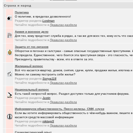
Страна и народ
(Амонлюза)
Музыкальный блог и 18+
+274
Политика
(Phandorin)
Социальная инженерия
О политике, в пределах дозволенного!
Редактор раздела:
Lоrdmаn
(tramov)
Читайте подробности в
Перешеек у ручья
Правилах раздела
+201
Армия и военное дело
(um5939)
СШ-5
+4
Для тех, кому предстоит служба в рядах, а так же для всех тех, кому есть что ска
Читайте подробности в
Правилах раздела
(RomanSim..)
Здоровье - это решение личных проблем
+6
Защита от гос.органов
Оборотни в погонах и галстуках - самые опасные государственные преступники. 
(tolik)
Сериалы - лучшие по вашему мнению?
+1984
беспредела. Единственное, чего боится эта преступная свора - это гласность, ч
Президенту, правительству - всем, кто в ответе за это.
(Молодец.)
Осведомлённый источник сообщает...
+221
Жилищный вопрос
(Pihlak)
Уходят лучшие
+572
Всё что касается квартир, домов, снятия, сдачи, купли, продажи жилья, ипотека
Можно ли самому построить себе жилье?
(Люля)
Кто что ест или пьёт прямо сейчас?
+24427
Редактор раздела:
Sonya118
Читайте подробности в
Правилах раздела
(Silverto..)
А помните в Омске...
+2741
Национальный вопрос
Есть такой непростой вопрос. Раздел доступен только для участников форума.
(рeдкий)
В ближайший месяц возможно произойдет то что затронет каждог
Редактор раздела:
Justin
Читайте подробности в
Правилах раздела
(Openair)
Ищу работу инженера конструктора/радиотехника (удаленно))
+
Информируем общественность. Пресс-релизы, СМИ, слухи
Если вы хотите информировать общественность о чём-нибудь важном, пишите в э
(linuxmas..)
Омские фотографы
+200
касается средств массовой информации
Редактор раздела:
nikitajxl3
(Павел Ur..)
Я люблю Омский драматический театр!
+169
Читайте подробности в
Правилах раздела
(омич)
Всё о транспорте: автобусы, троллейбусы, трамваи, маршрутки
+1
Социалистический опыт