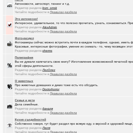
(Paranoid)
Какие буквы на гос. номере сейчас идут???
+487
Автоновости, автоспорт, тюнинг и т.д.
Редактор раздела:
bsm_omsk
(Kesha_OG..)
АКПП матиз. Ремонтировать или менять?
+4
Читайте подробности в
Правилах раздела
(Vector)
А ТЫ слепил снеговика?!!! :)))
+250
Это интересно!
Интересное, удивительное, то что полезно прочитать, узнать, ознакомиться. Пр
(Vector)
Редактор раздела:
Доброй ночи :)
AlexAdmin
+5218
Читайте подробности в
Правилах раздела
(Vector)
С наступающим 2026 годом!
Фото-раздел
Фотокамеры сейчас можно встретить почти в каждом телефоне, однако, иметь 
(anti a-d..)
Где можно отремонтировать вязаную варежку?
+3
Красивые, интересные фотографии, умение их снимать - то, чему посвящен этот
Редактор раздела:
cherms
(SD17)
Молодые таланты классической гитары - Майя Казарина
+4
Полиграфия
Вы не думали напечатать свою книгу? Изготовление всевозможной печатной прод
(Kebbos)
Музыкальные вкус - поговорим?
этой сферы деятельности.
Редактор раздела:
ЛегОлег
(t2)
Теле2 в Омске
+8155
Читайте подробности в
Правилах раздела
(JUMPER)
Залезть в древний нетбук
+186
О животных
Про животных домашних и диких тоже есть что обсудить.
(Ядаивсе)
Редактор раздела:
Doctorhorror
Ремонт квартир омск отзывы. любые строительные работы
Читайте подробности в
Правилах раздела
(Гормон р..)
Автофлудилка
+21803
Семья и дети
Дела семейные.
(Shell666)
коворкинг проекты
Редактор раздела:
даналя
Читайте подробности в
Правилах раздела
(seter91)
Betatransfer.net - прием платежей для HIGH RISK проектов
+51
Кухня съедобностей
Собственно говоря, тут будет раздел про всякую еду, о вкусной и здоровой пище,
(Люля)
Челлендж "Какой кофе ты сейчас пьёшь?"
+2722
Редактор раздела:
Люля
Читайте подробности в
Правилах раздела