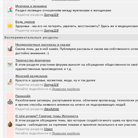
(Александ..)
Владимир Шандриков
Мужчина и женщина
(Alina Ki..)
Раздел посвящен отношениям между мужчинами и женщинами
7я.ТВ и Я.ru (Омские кабельные сети)
+19298
Редактор раздела:
Sonya118
(Александ..)
Ищу Маяк 205
Будь здоров
Здоровье - как его не потерять, укрепить, восстановить? Здесь же и медицинская
(Kebbos)
Преобразователь ПРЭМ ваше мнение?
+1
Редактор раздела:
Sonya118
Экспериментальные разделы
(Моеимяза..)
Доколе!?
+532
Неоднозначные рассказы и сказки
(BarVic19..)
Автоматизация домашнего учета ЖКХ и многое другое ...
+95
Сказка ложь, да в ней намёк. Публикуем рассказы и сказки как собственного соч
достойно внимания :-)
(drob_vv_..)
двойное гражданство
+14
Творчество форумчан
В этом разделе участники форума выносят на обсуждение общественности своё
(qwer5523)
Алтайский мед - в помощь здоровью!
+225
художественные произведения, и т.д.
(spyfreem..)
Задолбали расклейщики рекламы
+3
Женский раздельчик
Красота и здоровье, косметика, мода, ну и так далее
(JUMPER)
Как это понимать ?
+7
Редактор раздела:
Sonya118
Читайте подробности в
Правилах раздела
(Люля)
А что вы сейчас готовите?
+16109
Паранойя
Разоблачаем заговоры, распутываем козни, обличаем пропаганду, технологии 
(drob_vv_..)
прописка она же регистрация
+1
и прочие способы неявного влияния на ничего не подозревающих людей.
Редактор раздела:
AlexAdmin
(karaganda)
Роскосмос возвращается
+39
О чём шумим? Горячие темы Интернета
В этом разделе обсуждаем темы, про которые создаётся много шума на простора
(Демон ЖКХ)
Нерадивые расклейщики рекламы
+108
задача - наблюдение за горячими темами и принятие посильного в них участия.
Редактор раздела:
Vision
(gamefan)
ОК Восток-Запад - что это, кто это?!
+154
Читайте подробности в
Правилах раздела