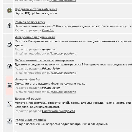
Читайте подробности в
Правилах раздела
(Artem178)
Авто под заказ по России
+12
Средства интернет-общения
(DEMON)
мнение оппозиции
+364
Skype, ICQ, jabber, и т.д. и т.п.
(tramov)
Как вставать в 5 утра без вреда для здоровья?
+410
Розыск всяких штук
Не можете что-либо найти? Поинтересуйтесь здесь, может быть, вам помогут те
(avd173791)
Обсуждения фотографий форумчан (на позитивной волне) - 4
Редактор раздела:
OmskLis
Интересные ресурсы сети
(омич)
FM-радиостанции в Омске и Омской области
+882
Сайтов в Интернете много, но очень немногие из них действительно интересн
здесь.
(Кречет)
Посоветуйте хорошего массажиста.
+56
Редактор раздела:
gespenst
Читайте подробности в
Правилах раздела
(ZerG)
Что вы сейчас смотрите?
+840
Веб-строительство и интернет-проекты
(tramov)
Где хорошие кроссовки купить?
+42
Думаете о создании нового интернет-ресурса? Интересуетесь, как создавать в
Редактор раздела:
Private Joker
(Portishe..)
Читайте подробности в
Правилах раздела
Леонид Полежаев возращается на пост губернатора!
+1
Интернет-флейм
(k9zxc)
клипы, поднимающие русский (российский) дух.
+245
Описание этого раздела будет придумано позже.
Редактор раздела:
Private Joker
(tramov)
На что обратить внимание при выборе жены?
+4
Читайте подробности в
Правилах раздела
Домашний ремонт
(5555)
Zennoposter мой опыт использования
Молоток, плоскогубцы, отвертки, клей, дрель, шурупы, гвозди... Вам знакомы э
Заходите, обменяемся опытом.
(5555)
!
Редактор раздела:
Сантехник-экстремал
(Alex4114)
Где купить ?
+1
Радио и электроника
Раздел посвященный вопросам радиоэлектроники и электроники
(gorbunov..)
Лицензионные слоты и live игры от Lotos Casino!