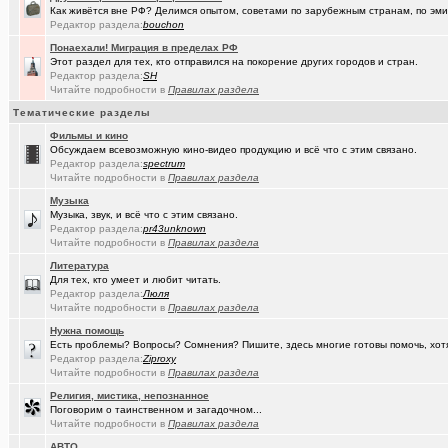
Как живётся вне РФ? Делимся опытом, советами по зарубежным странам, по эмиг
Редактор раздела:
bouchon
(Ярославч..)
Ремонт окон ПВХ. К кому обратиться?
Понаехали! Миграция в пределах РФ
(Kebbos)
Индивидуальный тепловой пункт (ИТП)
Этот раздел для тех, кто отправился на покорение других городов и стран.
Редактор раздела:
SH
(Кенёша)
Читайте подробности в
Ключ дверной цилиндрический сделать
Правилах раздела
Тематические разделы
(xXBHB)
Пластмассовый мир победил.
+1556
Фильмы и кино
(халвамес)
Обсуждаем всевозможную кино-видео продукцию и всё что с этим связано.
ищу риэдтора
Редактор раздела:
spectrum
Читайте подробности в
Правилах раздела
(falcon)
Консультация по конфигурации ПК
+3
Музыка
(халвамес)
Жилищный вопрос
Музыка, звук, и всё что с этим связано.
Редактор раздела:
pr43unknown
(Google-M..)
Где ремонтируют Oculus Quest?
Читайте подробности в
Правилах раздела
Литература
(Igorillo)
Почему в городе не отключают отопление?
+126
Для тех, кто умеет и любит читать.
Редактор раздела:
Люля
(slavonik)
Какое выбрать отопление для частного дома?
+60
Читайте подробности в
Правилах раздела
(karaganda)
механика интеллекта
+4
Нужна помощь
Есть проблемы? Вопросы? Сомнения? Пишите, здесь многие готовы помочь, хот
(Heyнывaю.
Редактор раздела:
Ziproxy
Традиционный сбор памперсов для перинатального центра 2025
Читайте подробности в
Правилах раздела
(FdOOcHЪ)
поворот на лето!
+136
Религия, мистика, непознанное
Поговорим о таинственном и загадочном...
(интересу..)
Самогоноварение. Кто как?
+1956
Читайте подробности в
Правилах раздела
АВТО