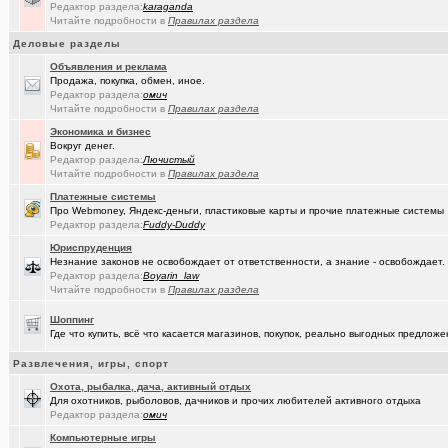
(JUMPER)
Редактор раздела:
karaganda
Импланты,импланты...
+18
Читайте подробности в
Правилах раздела
(Амонлюза)
Дубль
+273
Деловые разделы
(Рябина)
Объявления и реклама
С Днём Победы!
+141
Продажа, покупка, обмен, иное.
Редактор раздела:
омич
(ctrafict)
Кровельные и фасадные работы в Омске и области
+443
Читайте подробности в
Правилах раздела
(Коро)
Интересное просто так
+2173
Экономика и бизнес
Вокруг денег.
(омич)
GPON (FTTx) от омского филиала «Ростелеком-Сибирь»
+7287
Редактор раздела:
Лючистый
Читайте подробности в
Правилах раздела
(ParIS)
Что вы сейчас читаете?
+4923
Платежные системы
Про Webmoney, Яндекс-деньги, пластиковые карты и прочие платежные системы
(Kebbos
Девушка на заметку: насколько эффективны аппараты фотоэпиляц
Редактор раздела:
Fuddy-Duddy
(Kebbos
Юриспруденция
Девушка на заметку: насколько эффективны аппараты фотоэпиляц
Незнание законов не освобождает от ответственности, а знание - освобождает.
Редактор раздела:
Boyarin_law
(Pihlak)
И опять движуха вокруг Капитолия.
+1055
Читайте подробности в
Правилах раздела
(Kebbos)
Кто ставил тепловычислитель ВКТ-9?
Шоппинг
Где что купить, всё что касается магазинов, покупок, реально выгодных предло
(Kebbos)
Кто ставил тепловычислитель ВКТ-9?
Развлечения, игры, спорт
(Kebbos)
Тепловычислители ВКТ-9 от "Теплоком-Сервис Москва"
Охота, рыбалка, дача, активный отдых
(Passiona..)
Конституция социалистической России (проект)
+8
Для охотников, рыболовов, дачников и прочих любителей активного отдыха
Редактор раздела:
омич
(MSeni)
Предложения турфирм и подбор туров
+20015
Компьютерные игры