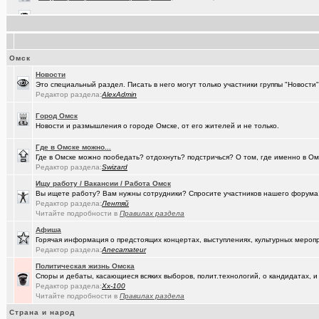
(AlexAdmin)
Технические работы на форуме
+299
(karaganda)
Можно ли научить человека пониманию ?
+274
(Павел Ur..)
Составить родословную по документам госархивов
+179
Омск
(Raptorr)
Смысл жизни и наука
+369
Новости
Это специальный раздел. Писать в него могут только участники группы "Новост
(борец с ..)
Журналисты ngs55 берут новые высоты профессионализма.
Редактор раздела:
AlexAdmin
(Kebbos)
Ваш топ исполнителей?
+1
Город Омск
Новости и размышления о городе Омске, от его жителей и не только.
(karaganda)
Сын думает куда пойти учиться
+14
Где в Омске можно...
(cherms)
Респираторы и маски...Время пришло? Короновирус уже в Омске
Где в Омске можно пообедать? отдохнуть? подстричься? О том, где именно в Ом
Редактор раздела:
Swizard
(Aljexeй)
СИМ
+2
Ищу работу / Вакансии / Работа Омск
Вы ищете работу? Вам нужны сотрудники? Спросите участников нашего форума! 
(kakashtla)
НЕ рекомендую из посл, просмотренного мной
+1230
Редактор раздела:
Лентяй
Читайте подробности в
Правилах раздела
(наручник..)
Рекомендую из посл, просмотренного мной
+6509
Афиша
(Phandorin)
Глубокий разряд тягового аккумулятора
Горячая информация о предстоящих концертах, выступлениях, культурных мероп
Редактор раздела:
Anecamateur
(Justin)
_Автообъявления. Покупка / продажа авто.
+1286
Политическая жизнь Омска
Споры и дебаты, касающиеся всяких выборов, полит.технологий, о кандидатах, и
(karaganda)
группа кино
+27
Редактор раздела:
Xx-100
Читайте подробности в
Правилах раздела
(Амонлюза)
Музыкальный блог и 18+
+274
Страна и народ