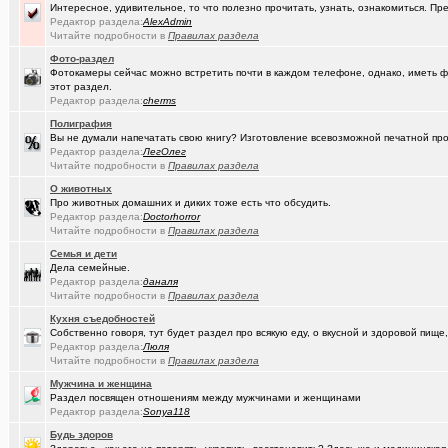
Интересное, удивительное, то что полезно прочитать, узнать, ознакомиться. Пр
(Kesha_OG..)
АКПП матиз. Ремонтировать или менять?
+4
Редактор раздела:
AlexAdmin
Читайте подробности в
Правилах раздела
(Vector)
А ТЫ слепил снеговика?!!! :)))
+250
Фото-раздел
(Vector)
Фотокамеры сейчас можно встретить почти в каждом телефоне, однако, иметь ф
Доброй ночи :)
+5218
этот раздел.
Редактор раздела:
cherms
(Vector)
С наступающим 2026 годом!
Полиграфия
(anti a-d..)
Где можно отремонтировать вязаную варежку?
+3
Вы не думали напечатать свою книгу? Изготовление всевозможной печатной прод
Редактор раздела:
ЛегОлег
(SD17)
Молодые таланты классической гитары - Майя Казарина
+4
Читайте подробности в
Правилах раздела
О животных
(Kebbos)
Музыкальные вкус - поговорим?
Про животных домашних и диких тоже есть что обсудить.
Редактор раздела:
Doctorhorror
(t2)
Теле2 в Омске
+8155
Читайте подробности в
Правилах раздела
(JUMPER)
Семья и дети
Залезть в древний нетбук
+186
Дела семейные.
Редактор раздела:
даналя
(Ядаивсе)
Ремонт квартир омск отзывы. любые строительные работы
Читайте подробности в
Правилах раздела
(Гормон р..)
Автофлудилка
+21803
Кухня съедобностей
Собственно говоря, тут будет раздел про всякую еду, о вкусной и здоровой пище,
(Shell666)
коворкинг проекты
Редактор раздела:
Люля
Читайте подробности в
Правилах раздела
(seter91)
Betatransfer.net - прием платежей для HIGH RISK проектов
+51
Мужчина и женщина
Раздел посвящен отношениям между мужчинами и женщинами
(Люля)
Челлендж "Какой кофе ты сейчас пьёшь?"
+2722
Редактор раздела:
Sonya118
(Александ..)
Владимир Шандриков
Будь здоров