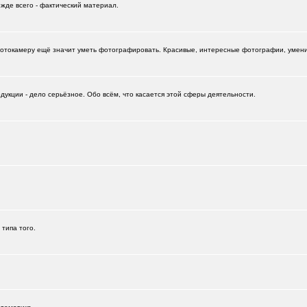
ежде всего - фактический материал.
отокамеру ещё значит уметь фотографировать. Красивые, интересные фотографии, умение
укции - дело серьёзное. Обо всём, что касается этой сферы деятельности.
+532
 типа того.