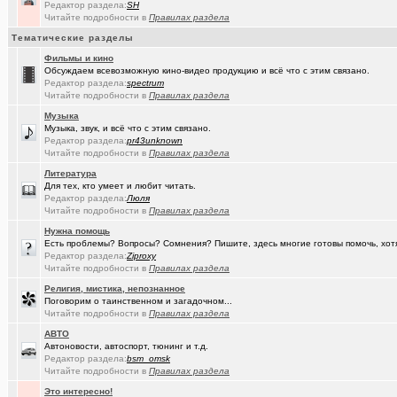
Редактор раздела:
SH
(Ярославч..)
Ремонт окон ПВХ. К кому обратиться?
Читайте подробности в
Правилах раздела
(Kebbos)
Индивидуальный тепловой пункт (ИТП)
Тематические разделы
Фильмы и кино
(Кенёша)
Ключ дверной цилиндрический сделать
Обсуждаем всевозможную кино-видео продукцию и всё что с этим связано.
Редактор раздела:
spectrum
(xXBHB)
Пластмассовый мир победил.
+1556
Читайте подробности в
Правилах раздела
(халвамес)
Музыка
ищу риэдтора
Музыка, звук, и всё что с этим связано.
Редактор раздела:
pr43unknown
(falcon)
Консультация по конфигурации ПК
+3
Читайте подробности в
Правилах раздела
(халвамес)
Жилищный вопрос
Литература
Для тех, кто умеет и любит читать.
(Google-M..)
Где ремонтируют Oculus Quest?
Редактор раздела:
Люля
Читайте подробности в
Правилах раздела
(Igorillo)
Почему в городе не отключают отопление?
+126
Нужна помощь
Есть проблемы? Вопросы? Сомнения? Пишите, здесь многие готовы помочь, хот
(slavonik)
Какое выбрать отопление для частного дома?
+60
Редактор раздела:
Ziproxy
Читайте подробности в
Правилах раздела
(karaganda)
механика интеллекта
+4
Религия, мистика, непознанное
Поговорим о таинственном и загадочном...
(Heyнывaю.
Традиционный сбор памперсов для перинатального центра 2025
Читайте подробности в
Правилах раздела
(FdOOcHЪ)
поворот на лето!
+136
АВТО
Автоновости, автоспорт, тюнинг и т.д.
(интересу..)
Самогоноварение. Кто как?
+1956
Редактор раздела:
bsm_omsk
Читайте подробности в
Правилах раздела
(Paranoid)
Какие буквы на гос. номере сейчас идут???
+487
Это интересно!