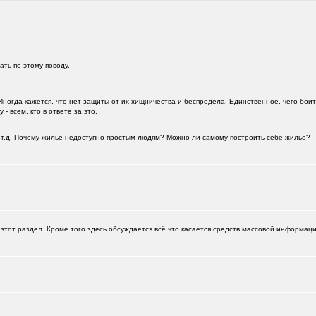
зать по этому поводу.
Иногда кажется, что нет защиты от их хищничества и беспредела. Единственное, чего боитс
- всем, кто в ответе за это.
а и т.д. Почему жилье недоступно простым людям? Можно ли самому построить себе жилье?
+125
112
этот раздел. Кроме того здесь обсуждается всё что касается средств массовой информац
0651