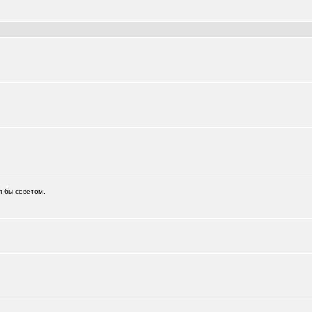
я бы советом.
.)
+6