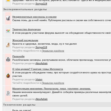
Здоровье - как его не потерять, укрепить, восстановить? Здесь же и медицинская
(Alina Ki..)
Редактор раздела:
Sonya118
7я.ТВ и Я.ru (Омские кабельные сети)
+19298
Экспериментальные разделы
(Александ..)
Ищу Маяк 205
Неоднозначные рассказы и сказки
(Kebbos)
Преобразователь ПРЭМ ваше мнение?
+1
Сказка ложь, да в ней намёк. Публикуем рассказы и сказки как собственного сочи
(Моеимяза..)
Доколе!?
+532
Творчество форумчан
В этом разделе участники форума выносят на обсуждение общественности своё 
(BarVic19..)
Автоматизация домашнего учета ЖКХ и многое другое ...
+95
Женский раздельчик
(drob_vv_..)
двойное гражданство
+14
Красота и здоровье, косметика, мода, ну и так далее
Редактор раздела:
Sonya118
(qwer5523)
Алтайский мед - в помощь здоровью!
+225
Читайте подробности в
Правилах раздела
(spyfreem..)
Задолбали расклейщики рекламы
+3
Паранойя
Разоблачаем заговоры, распутываем козни, обличаем пропаганду, технологии 
(JUMPER)
Редактор раздела:
Как это понимать ?
AlexAdmin
+7
О чём шумим? Горячие темы Интернета
(Люля)
А что вы сейчас готовите?
+16109
В этом разделе обсуждаем темы, про которые создаётся много шума на простора
участия.
(drob_vv_..)
прописка она же регистрация
+1
Редактор раздела:
Vision
Читайте подробности в
Правилах раздела
(karaganda)
Роскосмос возвращается
+39
Манипуляции мнениями. Пропаганда, пиар, троллинг, реклама.
Нашим мнением манипулируют. Давайте соберём примеры различных манипуляций
(Демон ЖКХ)
Нерадивые расклейщики рекламы
+108
своих целей.
Редактор раздела:
AlexAdmin
(gamefan)
ОК Восток-Запад - что это, кто это?!
+154
Технические разделы
(Пасечник)
Мёд Пасеки Сибирское медовье.
+1268
Будь на связи!