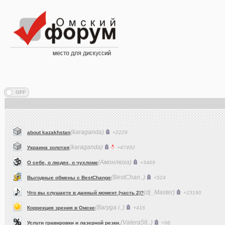
(karaganda)
about kazakhstan
+2229
(karaganda)
Украина золотая
+47492
(Амонлюза)
О себе, о людях, о чухломе
+3469
(BestChan..)
Выгодные обмены с BestChange
+524
(dj_Master)
Что вы слушаете в данный момент (часть 2)?
+15190
(Baryga i..)
Коррекция зрения в Омске
+416
(Valera56..)
Услуги гравировки и лазерной резки.
+98