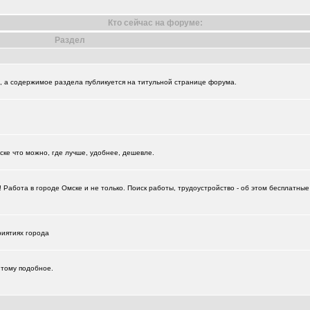
Кто сейчас на форуме:
Раздел
и", а содержимое раздела публикуется на титульной странице форума.
+874
+18729
ске что можно, где лучше, удобнее, дешевле.
Работа в городе Омске и не только. Поиск работы, трудоустройство - об этом бесплатны
риятиях города
 тому подобное.