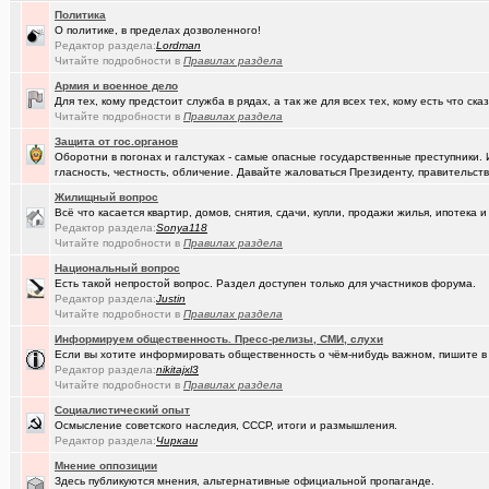
(Phandorin)
Социальная инженерия
Политика
О политике, в пределах дозволенного!
(tramov)
Перешеек у ручья
+201
Редактор раздела:
Lоrdmаn
Читайте подробности в
Правилах раздела
(um5939)
СШ-5
+4
Армия и военное дело
Для тех, кому предстоит служба в рядах, а так же для всех тех, кому есть что ска
(RomanSim..)
Здоровье - это решение личных проблем
+6
Читайте подробности в
Правилах раздела
(tolik)
Сериалы - лучшие по вашему мнению?
+1984
Защита от гос.органов
Оборотни в погонах и галстуках - самые опасные государственные преступники. 
(Молодец.)
Осведомлённый источник сообщает...
+221
гласность, честность, обличение. Давайте жаловаться Президенту, правительству 
Жилищный вопрос
(Pihlak)
Уходят лучшие
+572
Всё что касается квартир, домов, снятия, сдачи, купли, продажи жилья, ипотек
Редактор раздела:
Sonya118
(Люля)
Кто что ест или пьёт прямо сейчас?
+24427
Читайте подробности в
Правилах раздела
(Silverto..)
Национальный вопрос
А помните в Омске...
+2741
Есть такой непростой вопрос. Раздел доступен только для участников форума.
Редактор раздела:
Justin
(рeдкий)
В ближайший месяц возможно произойдет то что затронет каждог
Читайте подробности в
Правилах раздела
(Openair)
Ищу работу инженера конструктора/радиотехника (удаленно))
+
Информируем общественность. Пресс-релизы, СМИ, слухи
Если вы хотите информировать общественность о чём-нибудь важном, пишите в 
(linuxmas..)
Омские фотографы
+200
Редактор раздела:
nikitajxl3
Читайте подробности в
Правилах раздела
(Павел Ur..)
Я люблю Омский драматический театр!
+169
Социалистический опыт
Осмысление советского наследия, СССР, итоги и размышления.
(AlexAdmin)
Кто на связи? (перекличка на фороуме)
+105
Редактор раздела:
Чиркаш
(омич)
Всё о транспорте: автобусы, троллейбусы, трамваи, маршрутки
+1
Мнение оппозиции
Здесь публикуются мнения, альтернативные официальной пропаганде.