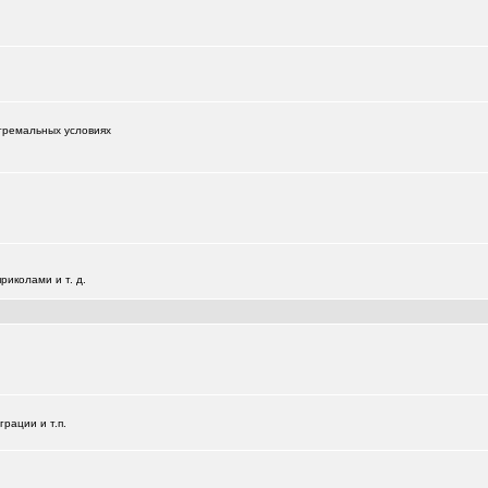
тремальных условиях
иколами и т. д.
+181
рации и т.п.