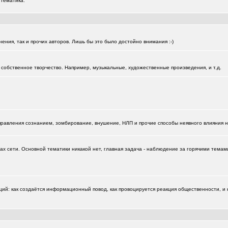
 тематика.
нения, так и прочих авторов. Лишь бы это было достойно внимания :-)
собственное творчество. Например, музыкальные, художественные произведения, и т.д.
управления сознанием, зомбирование, внушение, НЛП и прочие способы неявного влияния 
х сети. Основной тематики никакой нет, главная задача - наблюдение за горячими темами
: как создаётся информационный повод, как провоцируется реакция общественности, и к