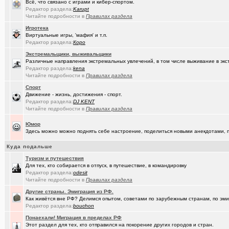
Всё, что связано с играми и кибер-спортом.
(Sinmaster)
Случайные фото с мобильника
+6031
Редактор раздела:
Karupt
Читайте подробности в
Правилах раздела
(Домкрат ..)
Санкции: что нравится и что не нравится
+5767
Игротека
(Молодец.)
Виртуальные игры, 'мафия' и т.п.
Энциклопедия Омской области онлайн.
+175
Редактор раздела:
Коро
(wvladimi..)
Диалог с ИИ о романе «Мастер и Маргарита».
Экстремальщики, выживальщики
Различные направления экстремальных увлечений, в том числе выживание в экс
(Snarkens..)
А вы уже переобулись?
+5163
Редактор раздела:
kena
Читайте подробности в
Правилах раздела
(karaganda)
неприятие к русским у меня
+5
Спорт
Движение - жизнь, достижения - спорт.
(tramov)
Покупка ботинок по моральным соображениям
+8
Редактор раздела:
DJ KENT
Читайте подробности в
Правилах раздела
(wvladimi..)
100% женщин!.
+3
Юмор
(Kebbos)
Специалист по эрбиевым лазерам
+8
Здесь можно можно поднять себе настроение, поделиться новыми анекдотами, пр
(Злыдня)
Реально полезные гаджеты для кухни
+8850
Куда подальше
(Кристи55)
Туризм и путешествия
Ремонт квартир/ванных комнат! Высококачественная отделка.
Для тех, кто собирается в отпуск, в путешествие, в командировку
Редактор раздела:
odesit
(Zheka)
И это все то, на что способен omsk.com???
+13
Читайте подробности в
Правилах раздела
(wvladimi..)
Кон Русов
+60
Другие страны. Эмиграция из РФ.
Как живётся вне РФ? Делимся опытом, советами по зарубежным странам, по эмиг
(wvladimi..)
Живопись Воронина В.Н.
Редактор раздела:
bouchon
Понаехали! Миграция в пределах РФ
(tramov)
Дарю гениальную идею
+18
Этот раздел для тех, кто отправился на покорение других городов и стран.