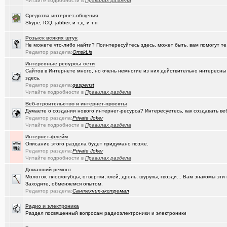
(Artem178)
Читайте подробности в
Правилах раздела
Авто под заказ по России
+12
(DEMON)
Средства интернет-общения
мнение оппозиции
+364
Skype, ICQ, jabber, и т.д. и т.п.
(tramov)
Как вставать в 5 утра без вреда для здоровья?
+410
Розыск всяких штук
Не можете что-либо найти? Поинтересуйтесь здесь, может быть, вам помогут те
(avd173791)
Обсуждения фотографий форумчан (на позитивной волне) - 4
Редактор раздела:
OmskLis
(омич)
FM-радиостанции в Омске и Омской области
+882
Интересные ресурсы сети
Сайтов в Интернете много, но очень немногие из них действительно интересн
(Кречет)
Посоветуйте хорошего массажиста.
+56
здесь.
Редактор раздела:
gespenst
(ZerG)
Читайте подробности в
Что вы сейчас смотрите?
Правилах раздела
+840
Веб-строительство и интернет-проекты
(tramov)
Где хорошие кроссовки купить?
+42
Думаете о создании нового интернет-ресурса? Интересуетесь, как создавать в
Редактор раздела:
Private Joker
(Portishe..)
Леонид Полежаев возращается на пост губернатора!
+1
Читайте подробности в
Правилах раздела
Интернет-флейм
(k9zxc)
клипы, поднимающие русский (российский) дух.
+245
Описание этого раздела будет придумано позже.
Редактор раздела:
Private Joker
(tramov)
На что обратить внимание при выборе жены?
+4
Читайте подробности в
Правилах раздела
(5555)
Zennoposter мой опыт использования
Домашний ремонт
Молоток, плоскогубцы, отвертки, клей, дрель, шурупы, гвозди... Вам знакомы э
(5555)
!
Заходите, обменяемся опытом.
Редактор раздела:
Сантехник-экстремал
(Alex4114)
Где купить ?
+1
Радио и электроника
(gorbunov..)
Раздел посвященный вопросам радиоэлектроники и электроники
Лицензионные слоты и live игры от Lotos Casino!