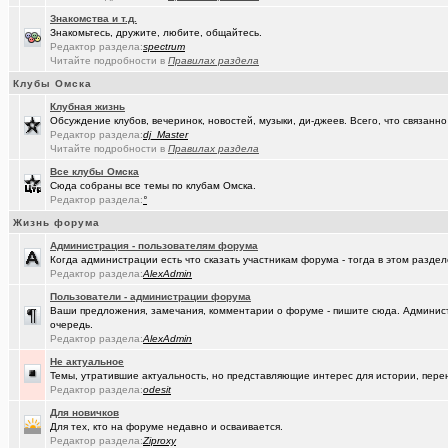
Знакомства и т.д.
Знакомьтесь, дружите, любите, общайтесь.
Редактор раздела:
spectrum
Читайте подробности в
Правилах раздела
Клубы Омска
Клубная жизнь
Обсуждение клубов, вечеринок, новостей, музыки, ди-джеев. Всего, что связанно 
Редактор раздела:
dj_Master
Читайте подробности в
Правилах раздела
Все клубы Омска
Сюда собраны все темы по клубам Омска.
Редактор раздела:
°
Жизнь форума
Администрация - пользователям форума
Когда администрации есть что сказать участникам форума - тогда в этом разде
Редактор раздела:
AlexAdmin
Пользователи - администрации форума
Ваши предложения, замечания, комментарии о форуме - пишите сюда. Админист
очередь.
Редактор раздела:
AlexAdmin
Не актуальное
Темы, утратившие актуальность, но представляющие интерес для истории, перен
Редактор раздела:
odesit
Для новичков
Для тех, кто на форуме недавно и осваивается.
Редактор раздела:
Ziproxy