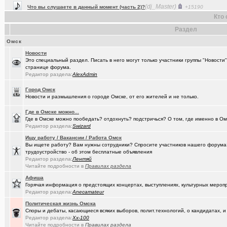
(Baryga i..)
Коррекция зрения в Омске
+416
Кто 
(Valera56..)
Услуги гравировки и лазерной резки.
+98
Раздел
(AlexAdmin)
Технические работы на форуме
+299
Омск
(Павел Ur..)
Новости
Составить родословную по документам госархивов
+179
Это специальный раздел. Писать в него могут только участники группы "Новости
странице форума.
(Raptorr)
Смысл жизни и наука
+369
Редактор раздела:
AlexAdmin
(борец с ..)
Журналисты ngs55 берут новые высоты профессионализма.
Город Омск
Новости и размышления о городе Омске, от его жителей и не только.
(Kebbos)
Ваш топ исполнителей?
+1
Где в Омске можно...
(karaganda)
Сын думает куда пойти учиться
+14
Где в Омске можно пообедать? отдохнуть? подстричься? О том, где именно в Ом
Редактор раздела:
Swizard
(cherms)
Респираторы и маски...Время пришло? Короновирус уже в Омске
Ищу работу / Вакансии / Работа Омск
(Aljexeй)
Вы ищете работу? Вам нужны сотрудники? Спросите участников нашего форума! 
СИМ
+2
трудоустройство - об этом бесплатные объявления
Редактор раздела:
Лентяй
(kakashtla)
НЕ рекомендую из посл, просмотренного мной
+1230
Читайте подробности в
Правилах раздела
(наручник..)
Рекомендую из посл, просмотренного мной
+6509
Афиша
Горячая информация о предстоящих концертах, выступлениях, культурных мероп
(Phandorin)
Глубокий разряд тягового аккумулятора
Редактор раздела:
Anecamateur
Политическая жизнь Омска
(Justin)
_Автообъявления. Покупка / продажа авто.
+1286
Споры и дебаты, касающиеся всяких выборов, полит.технологий, о кандидатах, и
Редактор раздела:
Xx-100
(karaganda)
группа кино
+27
Читайте подробности в
Правилах раздела