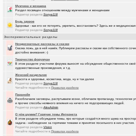
Мужчина и женщина
(Alina Ki..)
7я.ТВ и Я.ru (Омские кабельные сети)
+19298
Раздел посвящен отношениям между мужчинами и женщинами
Редактор раздела:
Sonya118
(Александ..)
Ищу Маяк 205
Будь здоров
Здоровье - как его не потерять, укрепить, восстановить? Здесь же и медицинская
(Kebbos)
Преобразователь ПРЭМ ваше мнение?
+1
Редактор раздела:
Sonya118
(Моеимяза..)
Доколе!?
+532
Экспериментальные разделы
Неоднозначные рассказы и сказки
(BarVic19..)
Автоматизация домашнего учета ЖКХ и многое другое ...
+95
Сказка ложь, да в ней намёк. Публикуем рассказы и сказки как собственного соч
достойно внимания :-)
(drob_vv_..)
двойное гражданство
+14
Творчество форумчан
(qwer5523)
Алтайский мед - в помощь здоровью!
+225
В этом разделе участники форума выносят на обсуждение общественности своё
художественные произведения, и т.д.
(spyfreem..)
Задолбали расклейщики рекламы
+3
Женский раздельчик
Красота и здоровье, косметика, мода, ну и так далее
(JUMPER)
Как это понимать ?
+7
Редактор раздела:
Sonya118
Читайте подробности в
Правилах раздела
(Люля)
А что вы сейчас готовите?
+16109
Паранойя
Разоблачаем заговоры, распутываем козни, обличаем пропаганду, технологии 
(drob_vv_..)
прописка она же регистрация
+1
и прочие способы неявного влияния на ничего не подозревающих людей.
Редактор раздела:
AlexAdmin
(karaganda)
Роскосмос возвращается
+39
О чём шумим? Горячие темы Интернета
(Демон ЖКХ)
Нерадивые расклейщики рекламы
+108
В этом разделе обсуждаем темы, про которые создаётся много шума на простора
задача - наблюдение за горячими темами и принятие посильного в них участия.
(gamefan)
ОК Восток-Запад - что это, кто это?!
+154
Редактор раздела:
Vision
Читайте подробности в
Правилах раздела
(Пасечник)
Мёд Пасеки Сибирское медовье.
+1268