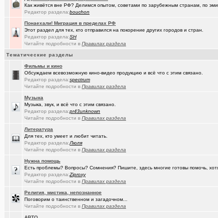
Как живётся вне РФ? Делимся опытом, советами по зарубежным странам, по эмиг
(Ярославч..)
Ремонт окон ПВХ. К кому обратиться?
Редактор раздела:
bouchon
Понаехали! Миграция в пределах РФ
(Kebbos)
Индивидуальный тепловой пункт (ИТП)
Этот раздел для тех, кто отправился на покорение других городов и стран.
Редактор раздела:
SH
(Кенёша)
Ключ дверной цилиндрический сделать
Читайте подробности в
Правилах раздела
(xXBHB)
Тематические разделы
Пластмассовый мир победил.
+1556
Фильмы и кино
(халвамес)
ищу риэдтора
Обсуждаем всевозможную кино-видео продукцию и всё что с этим связано.
Редактор раздела:
spectrum
(falcon)
Консультация по конфигурации ПК
+3
Читайте подробности в
Правилах раздела
Музыка
(халвамес)
Жилищный вопрос
Музыка, звук, и всё что с этим связано.
Редактор раздела:
pr43unknown
(Google-M..)
Где ремонтируют Oculus Quest?
Читайте подробности в
Правилах раздела
(Igorillo)
Почему в городе не отключают отопление?
+126
Литература
Для тех, кто умеет и любит читать.
(slavonik)
Редактор раздела:
Какое выбрать отопление для частного дома?
Люля
+60
Читайте подробности в
Правилах раздела
(karaganda)
механика интеллекта
+4
Нужна помощь
Есть проблемы? Вопросы? Сомнения? Пишите, здесь многие готовы помочь, хот
(Heyнывaю.
Традиционный сбор памперсов для перинатального центра 2025
Редактор раздела:
Ziproxy
Читайте подробности в
Правилах раздела
(FdOOcHЪ)
поворот на лето!
+136
Религия, мистика, непознанное
Поговорим о таинственном и загадочном...
(интересу..)
Самогоноварение. Кто как?
+1956
Читайте подробности в
Правилах раздела
(Paranoid)
Какие буквы на гос. номере сейчас идут???
+487
АВТО