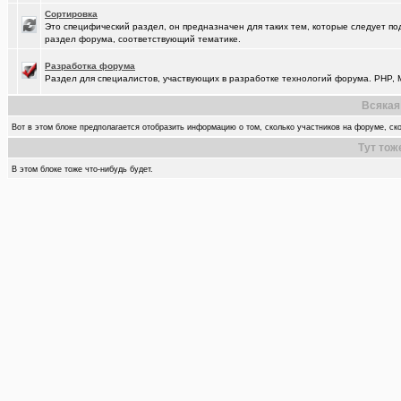
Сортировка
Это специфический раздел, он предназначен для таких тем, которые следует по
раздел форума, соответствующий тематике.
Разработка форума
Раздел для специалистов, участвующих в разработке технологий форума. PHP, M
Всякая
Вот в этом блоке предполагается отобразить информацию о том, сколько участников на форуме, ско
Тут тож
В этом блоке тоже что-нибудь будет.