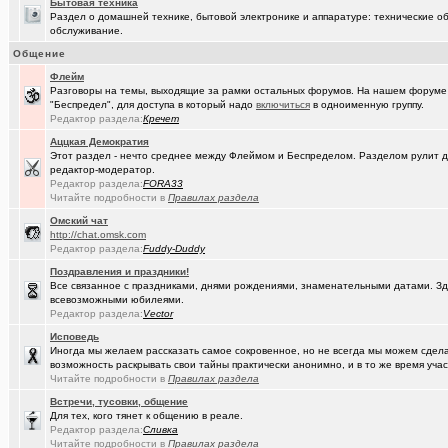
(DEMON)
Бытовая техника
.,.
+9
Раздел о домашней технике, бытовой электронике и аппаратуре: технические об
обслуживание.
(mannerman)
Техника и другие товары с гарантией в наличии и под заказ
Общение
(brugmann
Brugmann,VEKA,Gealan - надёжные Балконы и Окна ПВХ в Омске.
Флейм
Разговоры на темы, выходящие за рамки остальных форумов. На нашем форуме
(Pihlak)
День независимости маленькой, но гордой страны
+1613
"Беспредел", для доступа в который надо
включиться
в одноименную группу.
Редактор раздела:
Кречет
(AlexAdmin)
Добро пожаловать! Принципы общения на Омском форуме!
+
Аццкая Демократия
(омич)
Цифровое телевидение в Омске
+119
Этот раздел - нечто среднее между Флеймом и Беспределом. Разделом рулит
редактор-модератор.
(омич)
Редактор раздела:
Песни об Омске
FORA33
+234
Читайте подробности в
Правилах раздела
(омич)
Погода в Омске / Прогноз погоды в Омске
+4545
Oмский чат
http://chat.omsk.com
Редактор раздела:
Fuddy-Duddy
Поздравления и праздники!
Все связанное с праздниками, днями рождениями, знаменательными датами. Зде
всевозможными юбилеями.
Редактор раздела:
Vector
Исповедь
Иногда мы желаем рассказать самое сокровенное, но не всегда мы можем сделат
возможность раскрывать свои тайны практически анонимно, и в то же время участ
Читайте подробности в
Правилах раздела
Встречи, тусовки, общение
Для тех, кого тянет к общению в реале.
Редактор раздела:
Сливка
Читайте подробности в
Правилах раздела