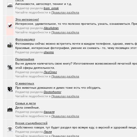
Автоновости, автоспорт, тюнинг и т.д.
(Kesha_OG..)
АКПП матиз. Ремонтировать или менять?
+4
Редактор раздела:
bsm_omsk
Читайте подробности в
Правилах раздела
(Vector)
А ТЫ слепил снеговика?!!! :)))
+250
Это интересно!
Интересное, удивительное, то что полезно прочитать, узнать, ознакомиться. Пр
(Vector)
Доброй ночи :)
+5218
Редактор раздела:
AlexAdmin
Читайте подробности в
Правилах раздела
(Vector)
С наступающим 2026 годом!
Фото-раздел
Фотокамеры сейчас можно встретить почти в каждом телефоне, однако, иметь 
(anti a-d..)
Где можно отремонтировать вязаную варежку?
+3
Красивые, интересные фотографии, умение их снимать - то, чему посвящен этот
Редактор раздела:
cherms
(SD17)
Молодые таланты классической гитары - Майя Казарина
+4
Полиграфия
(Kebbos)
Музыкальные вкус - поговорим?
Вы не думали напечатать свою книгу? Изготовление всевозможной печатной прод
этой сферы деятельности.
(t2)
Редактор раздела:
Теле2 в Омске
ЛегОлег
+8155
Читайте подробности в
Правилах раздела
(JUMPER)
Залезть в древний нетбук
+186
О животных
Про животных домашних и диких тоже есть что обсудить.
(Ядаивсе)
Ремонт квартир омск отзывы. любые строительные работы
Редактор раздела:
Doctorhorror
Читайте подробности в
Правилах раздела
(Гормон р..)
Автофлудилка
+21803
Семья и дети
Дела семейные.
(Shell666)
коворкинг проекты
Редактор раздела:
даналя
Читайте подробности в
Правилах раздела
(seter91)
Betatransfer.net - прием платежей для HIGH RISK проектов
+51
Кухня съедобностей
(Люля)
Челлендж "Какой кофе ты сейчас пьёшь?"
+2722
Собственно говоря, тут будет раздел про всякую еду, о вкусной и здоровой пище,
Редактор раздела:
Люля
(Александ..)
Читайте подробности в
Правилах раздела
Владимир Шандриков