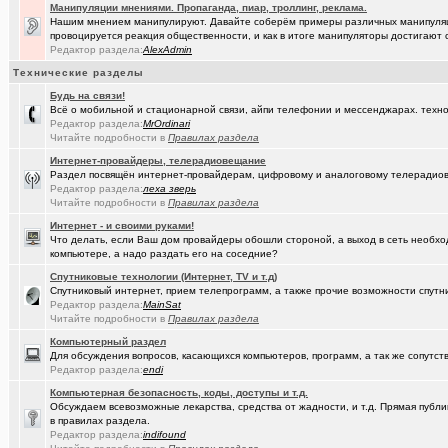
Манипуляции мнениями. Пропаганда, пиар, троллинг, реклама.
Нашим мнением манипулируют. Давайте соберём примеры различных манипуляци
(Скоро же..)
Начались продажи PC на базе процессоров Эльбрус-4С
+155
провоцируется реакция общественности, и как в итоге манипуляторы достигают 
Редактор раздела:
AlexAdmin
(kinslayer)
Кто такой человек?
+64
Технические разделы
(елочник)
Фото форумчан
+4534
Будь на связи!
Всё о мобильной и стационарной связи, айпи телефонии и мессенджарах. техно
(Павел Ur..)
От кукольного домика до дачного теремка
+254
Редактор раздела:
MrOrdinari
Читайте подробности в
Правилах раздела
(Молодец.)
Старости Омска.
+159
Интернет-провайдеры, телерадиовещание
Раздел посвящён интернет-провайдерам, цифровому и аналоговому телерадио
(tramov)
Мьюинг за 3 минуты
Редактор раздела:
леха зверь
Читайте подробности в
Правилах раздела
(Альфия)
Красивая одежда для худеньких девушек (размер 40-42)
+23
Интернет - и своими руками!
(Sxolastik)
Что делать, если Ваш дом провайдеры обошли стороной, а выход в сеть необхо
В Сарове установлена лазерная термоядерная установка
+145
компьютере, а надо раздать его на соседние?
(Puzomax)
Забор из профнастила, как правильно?
Спутниковые технологии (Интернет, TV и т.д)
Спутниковый интернет, прием телепрограмм, а также прочие возможности спутни
(karaganda)
что такое русский особый путь ?
+42
Редактор раздела:
MainSat
Читайте подробности в
Правилах раздела
(Люля)
А у кого это сегодня День рождения?
+2
Компьютерный раздел
Для обсуждения вопросов, касающихся компьютеров, программ, а так же сопутст
(Винчесте..)
Восстановление информации с HDD, SSD, Flash. Ремонт HDD.
Редактор раздела:
endi
(Sati)
Любимая Люлюня, с днём рождения!
+26
Компьютерная безопасность, коды, доступы и т.д.
Обсуждаем всевозможные лекарства, средства от жадности, и т.д. Прямая публик
(Лисовин)
чо наезд от "Городского центра учета"?
+147
в правилах раздела.
Редактор раздела:
indifound