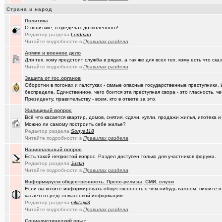
(Амонлюза)
Музыкальный блог и 18+
+274
Страна и народ
Политика
(Phandorin)
Социальная инженерия
О политике, в пределах дозволенного!
Редактор раздела:
Lоrdmаn
(tramov)
Перешеек у ручья
+201
Читайте подробности в
Правилах раздела
(um5939)
Армия и военное дело
СШ-5
+4
Для тех, кому предстоит служба в рядах, а так же для всех тех, кому есть что ска
Читайте подробности в
Правилах раздела
(RomanSim..)
Здоровье - это решение личных проблем
+6
Защита от гос.органов
(tolik)
Сериалы - лучшие по вашему мнению?
+1984
Оборотни в погонах и галстуках - самые опасные государственные преступники. 
беспредела. Единственное, чего боится эта преступная свора - это гласность, ч
(Молодец.)
Осведомлённый источник сообщает...
+221
Президенту, правительству - всем, кто в ответе за это.
Жилищный вопрос
(Pihlak)
Уходят лучшие
+572
Всё что касается квартир, домов, снятия, сдачи, купли, продажи жилья, ипотека
Можно ли самому построить себе жилье?
(Люля)
Кто что ест или пьёт прямо сейчас?
+24427
Редактор раздела:
Sonya118
Читайте подробности в
Правилах раздела
(Silverto..)
А помните в Омске...
+2741
Национальный вопрос
Есть такой непростой вопрос. Раздел доступен только для участников форума.
(рeдкий)
В ближайший месяц возможно произойдет то что затронет каждог
Редактор раздела:
Justin
Читайте подробности в
Правилах раздела
(Openair)
Ищу работу инженера конструктора/радиотехника (удаленно))
+
Информируем общественность. Пресс-релизы, СМИ, слухи
(linuxmas..)
Омские фотографы
+200
Если вы хотите информировать общественность о чём-нибудь важном, пишите в э
касается средств массовой информации
(Павел Ur..)
Я люблю Омский драматический театр!
+169
Редактор раздела:
nikitajxl3
Читайте подробности в
Правилах раздела
(омич)
Всё о транспорте: автобусы, троллейбусы, трамваи, маршрутки
+1
Социалистический опыт