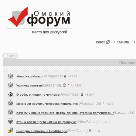
Index
·
Правила
·
П
Последн
(karaganda)
about kazakhstan
+2234
(karaganda)
Украина золотая
+47503
(Амонлюза)
О себе, о людях, о чухломе
+3484
(karaganda)
Можно ли научить человека пониманию ?
+275
(karaganda)
почему у ивана грозного, петра, ленина, сталина получилось ?
(AlexAdmin)
Кто на связи? (перекличка на фороуме)
+109
(BestChan..)
Выгодные обмены с BestChange
+524
(dj_Master)
Что вы слушаете в данный момент (часть 2)?
+15190