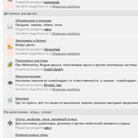
Редактор раздела:
karaganda
Читайте подробности в
Правилах раздела
(JUMPER)
Импланты,импланты...
+18
Деловые разделы
(Амонлюза)
Дубль
+273
Объявления и реклама
Продажа, покупка, обмен, иное.
(Рябина)
С Днём Победы!
+141
Редактор раздела:
омич
Читайте подробности в
Правилах раздела
(ctrafict)
Кровельные и фасадные работы в Омске и области
+443
Экономика и бизнес
Вокруг денег.
(Коро)
Интересное просто так
+2173
Редактор раздела:
Лючистый
Читайте подробности в
Правилах раздела
(омич)
GPON (FTTx) от омского филиала «Ростелеком-Сибирь»
+7287
Платежные системы
(ParIS)
Что вы сейчас читаете?
+4923
Про Webmoney, Яндекс-деньги, пластиковые карты и прочие платежные системы
Редактор раздела:
Fuddy-Duddy
(Kebbos
Девушка на заметку: насколько эффективны аппараты фотоэпиляц
Юриспруденция
Незнание законов не освобождает от ответственности, а знание - освобождает.
(Kebbos
Девушка на заметку: насколько эффективны аппараты фотоэпиляц
Редактор раздела:
Boyarin_law
Читайте подробности в
Правилах раздела
(Pihlak)
И опять движуха вокруг Капитолия.
+1055
Шоппинг
(Kebbos)
Кто ставил тепловычислитель ВКТ-9?
Где что купить, всё что касается магазинов, покупок, реально выгодных предло
(Kebbos)
Кто ставил тепловычислитель ВКТ-9?
Развлечения, игры, спорт
Охота, рыбалка, дача, активный отдых
(Kebbos)
Тепловычислители ВКТ-9 от "Теплоком-Сервис Москва"
Для охотников, рыболовов, дачников и прочих любителей активного отдыха
Редактор раздела:
омич
(Passiona..)
Конституция социалистической России (проект)
+8
Компьютерные игры