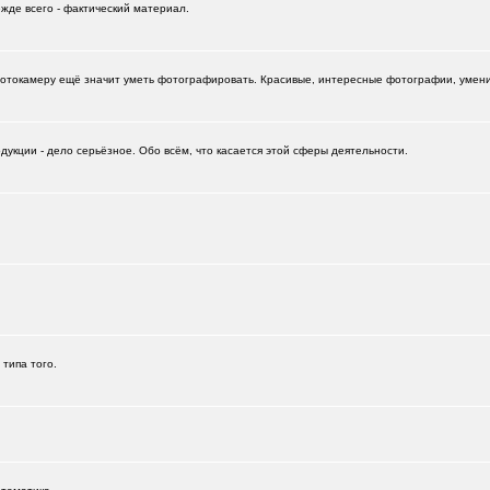
ежде всего - фактический материал.
отокамеру ещё значит уметь фотографировать. Красивые, интересные фотографии, умение
укции - дело серьёзное. Обо всём, что касается этой сферы деятельности.
+532
 типа того.