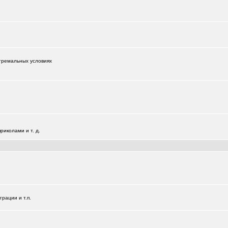
тремальных условиях
иколами и т. д.
+181
рации и т.п.