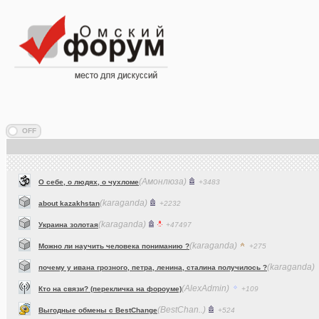
(Амонлюза)
О себе, о людях, о чухломе
+3483
(karaganda)
about kazakhstan
+2232
(karaganda)
Украина золотая
+47497
(karaganda)
Можно ли научить человека пониманию ?
+275
(karaganda)
почему у ивана грозного, петра, ленина, сталина получилось ?
(AlexAdmin)
Кто на связи? (перекличка на фороуме)
+109
(BestChan..)
Выгодные обмены с BestChange
+524
(dj_Master)
Что вы слушаете в данный момент (часть 2)?
+15190