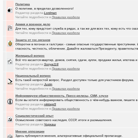
Политика
(Амонлюза)
О политике, в пределах дозволенного!
Музыкальный блог и 18+
+274
Редактор раздела:
Lоrdmаn
Читайте подробности в
Правилах раздела
(Phandorin)
Социальная инженерия
Армия и военное дело
(tramov)
Перешеек у ручья
+201
Для тех, кому предстоит служба в рядах, а так же для всех тех, кому есть что ска
Читайте подробности в
Правилах раздела
(um5939)
СШ-5
+4
Защита от гос.органов
Оборотни в погонах и галстуках - самые опасные государственные преступники. 
(RomanSim..)
Здоровье - это решение личных проблем
+6
гласность, честность, обличение. Давайте жаловаться Президенту, правительству 
(tolik)
Сериалы - лучшие по вашему мнению?
+1984
Жилищный вопрос
Всё что касается квартир, домов, снятия, сдачи, купли, продажи жилья, ипотек
(Молодец.)
Осведомлённый источник сообщает...
+221
Редактор раздела:
Sonya118
Читайте подробности в
Правилах раздела
(Pihlak)
Уходят лучшие
+572
Национальный вопрос
Есть такой непростой вопрос. Раздел доступен только для участников форума.
(Люля)
Кто что ест или пьёт прямо сейчас?
+24427
Редактор раздела:
Justin
Читайте подробности в
Правилах раздела
(Silverto..)
А помните в Омске...
+2741
Информируем общественность. Пресс-релизы, СМИ, слухи
Если вы хотите информировать общественность о чём-нибудь важном, пишите в 
(рeдкий)
В ближайший месяц возможно произойдет то что затронет каждог
Редактор раздела:
nikitajxl3
Читайте подробности в
Правилах раздела
(Openair)
Ищу работу инженера конструктора/радиотехника (удаленно))
+
Социалистический опыт
(linuxmas..)
Омские фотографы
+200
Осмысление советского наследия, СССР, итоги и размышления.
Редактор раздела:
Чиркаш
(Павел Ur..)
Я люблю Омский драматический театр!
+169
Мнение оппозиции
Здесь публикуются мнения, альтернативные официальной пропаганде.
(омич)
Всё о транспорте: автобусы, троллейбусы, трамваи, маршрутки
+1