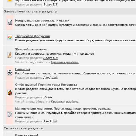
Здоровье - как его не потерять, укрепить, восстановить? Здесь же и медицинская
(Александ..)
Владимир Шандриков
Редактор раздела:
Sonya118
(Alina Ki..)
Экспериментальные разделы
7я.ТВ и Я.ru (Омские кабельные сети)
+19298
(Александ..)
Неоднозначные рассказы и сказки
Ищу Маяк 205
Сказка ложь, да в ней намёк. Публикуем рассказы и сказки как собственного сочи
(Kebbos)
Преобразователь ПРЭМ ваше мнение?
+1
Творчество форумчан
(Моеимяза..)
Доколе!?
+532
В этом разделе участники форума выносят на обсуждение общественности своё 
(BarVic19..)
Автоматизация домашнего учета ЖКХ и многое другое ...
+95
Женский раздельчик
Красота и здоровье, косметика, мода, ну и так далее
(drob_vv_..)
двойное гражданство
+14
Редактор раздела:
Sonya118
Читайте подробности в
Правилах раздела
(qwer5523)
Алтайский мед - в помощь здоровью!
+225
Паранойя
Разоблачаем заговоры, распутываем козни, обличаем пропаганду, технологии 
(spyfreem..)
Задолбали расклейщики рекламы
+3
Редактор раздела:
AlexAdmin
(JUMPER)
Как это понимать ?
+7
О чём шумим? Горячие темы Интернета
В этом разделе обсуждаем темы, про которые создаётся много шума на простора
(Люля)
участия.
А что вы сейчас готовите?
+16109
Редактор раздела:
Vision
Читайте подробности в
Правилах раздела
(drob_vv_..)
прописка она же регистрация
+1
Манипуляции мнениями. Пропаганда, пиар, троллинг, реклама.
(karaganda)
Роскосмос возвращается
+39
Нашим мнением манипулируют. Давайте соберём примеры различных манипуляций
своих целей.
(Демон ЖКХ)
Нерадивые расклейщики рекламы
+108
Редактор раздела:
AlexAdmin
Технические разделы
(gamefan)
ОК Восток-Запад - что это, кто это?!
+154
Будь на связи!