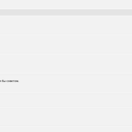
я бы советом.
.)
+6