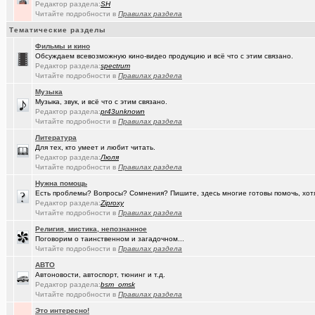
(tramov)
Дарю гениальную идею
+18
Редактор раздела:
SH
Читайте подробности в
Правилах раздела
(Ярославч..)
Ремонт окон ПВХ. К кому обратиться?
Тематические разделы
(Kebbos)
Индивидуальный тепловой пункт (ИТП)
Фильмы и кино
Обсуждаем всевозможную кино-видео продукцию и всё что с этим связано.
(Кенёша)
Редактор раздела:
Ключ дверной цилиндрический сделать
spectrum
Читайте подробности в
Правилах раздела
(xXBHB)
Пластмассовый мир победил.
+1556
Музыка
Музыка, звук, и всё что с этим связано.
(халвамес)
ищу риэдтора
Редактор раздела:
pr43unknown
Читайте подробности в
Правилах раздела
(falcon)
Консультация по конфигурации ПК
+3
Литература
Для тех, кто умеет и любит читать.
(халвамес)
Жилищный вопрос
Редактор раздела:
Люля
Читайте подробности в
Правилах раздела
(Google-M..)
Где ремонтируют Oculus Quest?
Нужна помощь
(Igorillo)
Почему в городе не отключают отопление?
+126
Есть проблемы? Вопросы? Сомнения? Пишите, здесь многие готовы помочь, хот
Редактор раздела:
Ziproxy
(slavonik)
Читайте подробности в
Правилах раздела
Какое выбрать отопление для частного дома?
+60
Религия, мистика, непознанное
(karaganda)
механика интеллекта
+4
Поговорим о таинственном и загадочном...
Читайте подробности в
Правилах раздела
(Heyнывaю.
Традиционный сбор памперсов для перинатального центра 2025
АВТО
Автоновости, автоспорт, тюнинг и т.д.
(FdOOcHЪ)
поворот на лето!
+136
Редактор раздела:
bsm_omsk
Читайте подробности в
Правилах раздела
(интересу..)
Самогоноварение. Кто как?
+1956
Это интересно!