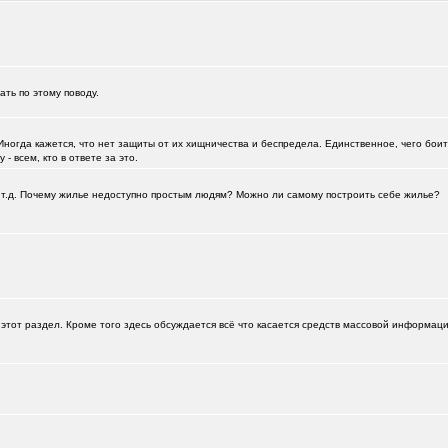
зать по этому поводу.
Иногда кажется, что нет защиты от их хищничества и беспредела. Единственное, чего боитс
- всем, кто в ответе за это.
а и т.д. Почему жилье недоступно простым людям? Можно ли самому построить себе жилье?
этот раздел. Кроме того здесь обсуждается всё что касается средств массовой информац
+125
112
0651