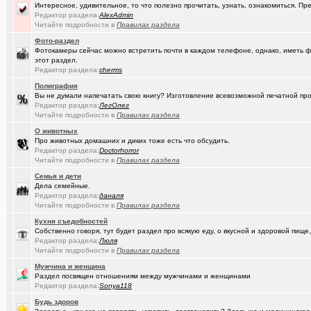
(Paranoid)
Какие буквы на гос. номере сейчас идут???
+487
Интересное, удивительное, то что полезно прочитать, узнать, ознакомиться. Пр
Редактор раздела:
AlexAdmin
(Kesha_OG..)
Читайте подробности в
АКПП матиз. Ремонтировать или менять?
Правилах раздела
+4
Фото-раздел
(Vector)
А ТЫ слепил снеговика?!!! :)))
+250
Фотокамеры сейчас можно встретить почти в каждом телефоне, однако, иметь ф
этот раздел.
(Vector)
Доброй ночи :)
+5218
Редактор раздела:
cherms
Полиграфия
(Vector)
С наступающим 2026 годом!
Вы не думали напечатать свою книгу? Изготовление всевозможной печатной прод
Редактор раздела:
ЛегОлег
(anti a-d..)
Где можно отремонтировать вязаную варежку?
+3
Читайте подробности в
Правилах раздела
(SD17)
Молодые таланты классической гитары - Майя Казарина
+4
О животных
Про животных домашних и диких тоже есть что обсудить.
(Kebbos)
Музыкальные вкус - поговорим?
Редактор раздела:
Doctorhorror
Читайте подробности в
Правилах раздела
(t2)
Теле2 в Омске
+8155
Семья и дети
Дела семейные.
(JUMPER)
Залезть в древний нетбук
+186
Редактор раздела:
даналя
Читайте подробности в
Правилах раздела
(Ядаивсе)
Ремонт квартир омск отзывы. любые строительные работы
Кухня съедобностей
Собственно говоря, тут будет раздел про всякую еду, о вкусной и здоровой пище,
(Гормон р..)
Автофлудилка
+21803
Редактор раздела:
Люля
Читайте подробности в
Правилах раздела
(Shell666)
коворкинг проекты
Мужчина и женщина
(seter91)
Betatransfer.net - прием платежей для HIGH RISK проектов
+51
Раздел посвящен отношениям между мужчинами и женщинами
Редактор раздела:
Sonya118
(Люля)
Челлендж "Какой кофе ты сейчас пьёшь?"
+2722
Будь здоров