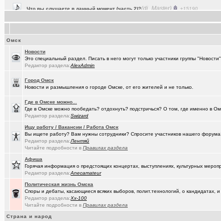
(Baryga i..)
Коррекция зрения в Омске
+416
(Valera56..)
Услуги гравировки и лазерной резки.
+98
Омск
(AlexAdmin)
Технические работы на форуме
+299
Новости
(Павел Ur..)
Составить родословную по документам госархивов
+179
Это специальный раздел. Писать в него могут только участники группы "Новост
Редактор раздела:
AlexAdmin
(Raptorr)
Смысл жизни и наука
+369
Город Омск
(борец с ..)
Журналисты ngs55 берут новые высоты профессионализма.
Новости и размышления о городе Омске, от его жителей и не только.
(Kebbos)
Ваш топ исполнителей?
+1
Где в Омске можно...
Где в Омске можно пообедать? отдохнуть? подстричься? О том, где именно в Ом
(karaganda)
Редактор раздела:
Swizard
Сын думает куда пойти учиться
+14
Ищу работу / Вакансии / Работа Омск
(cherms)
Респираторы и маски...Время пришло? Короновирус уже в Омске
Вы ищете работу? Вам нужны сотрудники? Спросите участников нашего форума! 
Редактор раздела:
Лентяй
(Aljexeй)
СИМ
+2
Читайте подробности в
Правилах раздела
Афиша
(kakashtla)
НЕ рекомендую из посл, просмотренного мной
+1230
Горячая информация о предстоящих концертах, выступлениях, культурных мероп
Редактор раздела:
Anecamateur
(наручник..)
Рекомендую из посл, просмотренного мной
+6509
Политическая жизнь Омска
(Phandorin)
Глубокий разряд тягового аккумулятора
Споры и дебаты, касающиеся всяких выборов, полит.технологий, о кандидатах, и
Редактор раздела:
Xx-100
(Justin)
Читайте подробности в
_Автообъявления. Покупка / продажа авто.
Правилах раздела
+1286
Страна и народ
(karaganda)
группа кино
+27