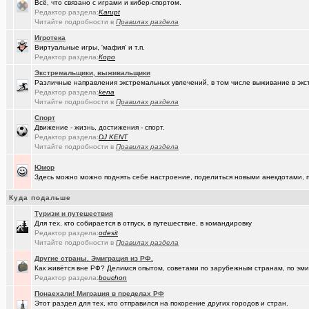
(MSeni)
Предложения турфирм и подбор туров
+20015
Всё, что связано с играми и кибер-спортом.
Редактор раздела:
Karupt
(Sinmaster)
Читайте подробности в
Случайные фото с мобильника
Правилах раздела
+6031
Игротека
(Домкрат ..)
Санкции: что нравится и что не нравится
+5767
Виртуальные игры, 'мафия' и т.п.
Редактор раздела:
Коро
(Молодец.)
Энциклопедия Омской области онлайн.
+175
Экстремальщики, выживальщики
Различные направления экстремальных увлечений, в том числе выживание в экс
(wvladimi..)
Диалог с ИИ о романе «Мастер и Маргарита».
Редактор раздела:
kena
Читайте подробности в
Правилах раздела
(Snarkens..)
А вы уже переобулись?
+5163
Спорт
(karaganda)
неприятие к русским у меня
+5
Движение - жизнь, достижения - спорт.
Редактор раздела:
DJ KENT
(tramov)
Покупка ботинок по моральным соображениям
+8
Читайте подробности в
Правилах раздела
(wvladimi..)
100% женщин!.
+3
Юмор
Здесь можно можно поднять себе настроение, поделиться новыми анекдотами, пр
(Kebbos)
Специалист по эрбиевым лазерам
+8
Куда подальше
(Злыдня)
Реально полезные гаджеты для кухни
+8850
Туризм и путешествия
Для тех, кто собирается в отпуск, в путешествие, в командировку
(Кристи55)
Ремонт квартир/ванных комнат! Высококачественная отделка.
Редактор раздела:
odesit
Читайте подробности в
Правилах раздела
(Zheka)
И это все то, на что способен omsk.com???
+13
Другие страны. Эмиграция из РФ.
Как живётся вне РФ? Делимся опытом, советами по зарубежным странам, по эмиг
(wvladimi..)
Кон Русов
+60
Редактор раздела:
bouchon
(wvladimi..)
Живопись Воронина В.Н.
Понаехали! Миграция в пределах РФ
Этот раздел для тех, кто отправился на покорение других городов и стран.