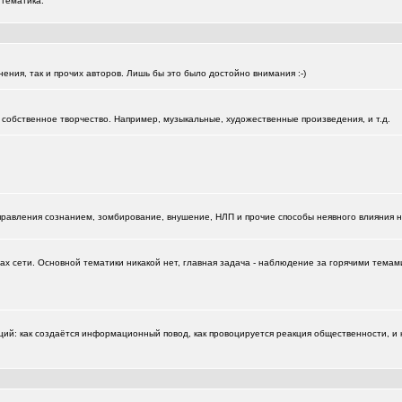
 тематика.
нения, так и прочих авторов. Лишь бы это было достойно внимания :-)
собственное творчество. Например, музыкальные, художественные произведения, и т.д.
управления сознанием, зомбирование, внушение, НЛП и прочие способы неявного влияния 
х сети. Основной тематики никакой нет, главная задача - наблюдение за горячими темами
: как создаётся информационный повод, как провоцируется реакция общественности, и к