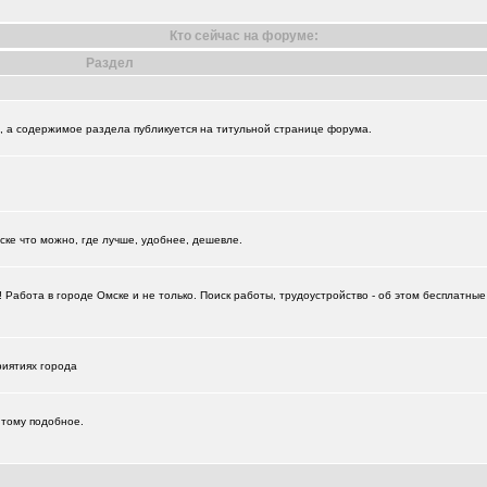
Кто сейчас на форуме:
Раздел
и", а содержимое раздела публикуется на титульной странице форума.
+874
ске что можно, где лучше, удобнее, дешевле.
+18729
Работа в городе Омске и не только. Поиск работы, трудоустройство - об этом бесплатны
риятиях города
 тому подобное.