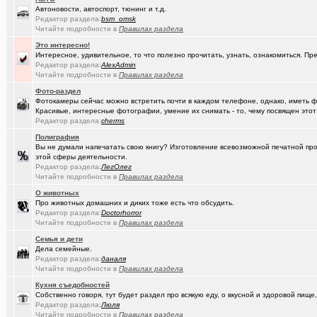
Автоновости, автоспорт, тюнинг и т.д.
(Kesha_OG..)
АКПП матиз. Ремонтировать или менять?
+4
Редактор раздела:
bsm_omsk
Читайте подробности в
Правилах раздела
(Vector)
А ТЫ слепил снеговика?!!! :)))
+250
Это интересно!
Интересное, удивительное, то что полезно прочитать, узнать, ознакомиться. Пр
(Vector)
Доброй ночи :)
+5218
Редактор раздела:
AlexAdmin
Читайте подробности в
Правилах раздела
(Vector)
С наступающим 2026 годом!
Фото-раздел
Фотокамеры сейчас можно встретить почти в каждом телефоне, однако, иметь 
(anti a-d..)
Где можно отремонтировать вязаную варежку?
+3
Красивые, интересные фотографии, умение их снимать - то, чему посвящен этот
Редактор раздела:
cherms
(SD17)
Молодые таланты классической гитары - Майя Казарина
+4
Полиграфия
(Kebbos)
Музыкальные вкус - поговорим?
Вы не думали напечатать свою книгу? Изготовление всевозможной печатной прод
этой сферы деятельности.
(t2)
Редактор раздела:
Теле2 в Омске
ЛегОлег
+8155
Читайте подробности в
Правилах раздела
(JUMPER)
Залезть в древний нетбук
+186
О животных
Про животных домашних и диких тоже есть что обсудить.
(Ядаивсе)
Ремонт квартир омск отзывы. любые строительные работы
Редактор раздела:
Doctorhorror
Читайте подробности в
Правилах раздела
(Гормон р..)
Автофлудилка
+21803
Семья и дети
Дела семейные.
(Shell666)
коворкинг проекты
Редактор раздела:
даналя
Читайте подробности в
Правилах раздела
(seter91)
Betatransfer.net - прием платежей для HIGH RISK проектов
+51
Кухня съедобностей
(Люля)
Челлендж "Какой кофе ты сейчас пьёшь?"
+2722
Собственно говоря, тут будет раздел про всякую еду, о вкусной и здоровой пище,
Редактор раздела:
Люля
(Александ..)
Читайте подробности в
Правилах раздела
Владимир Шандриков