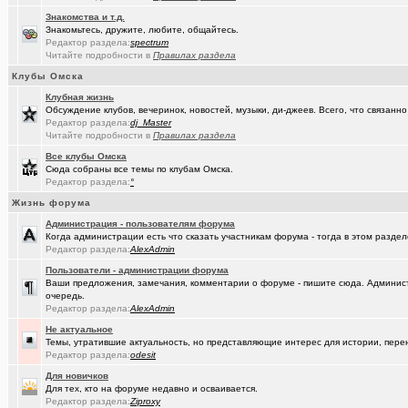
Знакомства и т.д.
Знакомьтесь, дружите, любите, общайтесь.
Редактор раздела:
spectrum
Читайте подробности в
Правилах раздела
Клубы Омска
Клубная жизнь
Обсуждение клубов, вечеринок, новостей, музыки, ди-джеев. Всего, что связанно 
Редактор раздела:
dj_Master
Читайте подробности в
Правилах раздела
Все клубы Омска
Сюда собраны все темы по клубам Омска.
Редактор раздела:
°
Жизнь форума
Администрация - пользователям форума
Когда администрации есть что сказать участникам форума - тогда в этом разде
Редактор раздела:
AlexAdmin
Пользователи - администрации форума
Ваши предложения, замечания, комментарии о форуме - пишите сюда. Админист
очередь.
Редактор раздела:
AlexAdmin
Не актуальное
Темы, утратившие актуальность, но представляющие интерес для истории, перен
Редактор раздела:
odesit
Для новичков
Для тех, кто на форуме недавно и осваивается.
Редактор раздела:
Ziproxy