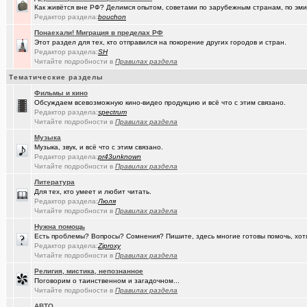
Как живётся вне РФ? Делимся опытом, советами по зарубежным странам, по эмиг
(Ярославч..)
Ремонт окон ПВХ. К кому обратиться?
Редактор раздела:
bouchon
Понаехали! Миграция в пределах РФ
(Kebbos)
Индивидуальный тепловой пункт (ИТП)
Этот раздел для тех, кто отправился на покорение других городов и стран.
Редактор раздела:
SH
(Кенёша)
Ключ дверной цилиндрический сделать
Читайте подробности в
Правилах раздела
(xXBHB)
Тематические разделы
Пластмассовый мир победил.
+1556
Фильмы и кино
(халвамес)
ищу риэдтора
Обсуждаем всевозможную кино-видео продукцию и всё что с этим связано.
Редактор раздела:
spectrum
(falcon)
Консультация по конфигурации ПК
+3
Читайте подробности в
Правилах раздела
Музыка
(халвамес)
Жилищный вопрос
Музыка, звук, и всё что с этим связано.
Редактор раздела:
pr43unknown
(Google-M..)
Где ремонтируют Oculus Quest?
Читайте подробности в
Правилах раздела
(Igorillo)
Почему в городе не отключают отопление?
+126
Литература
Для тех, кто умеет и любит читать.
(slavonik)
Редактор раздела:
Какое выбрать отопление для частного дома?
Люля
+60
Читайте подробности в
Правилах раздела
(karaganda)
механика интеллекта
+4
Нужна помощь
Есть проблемы? Вопросы? Сомнения? Пишите, здесь многие готовы помочь, хот
(Heyнывaю.
Традиционный сбор памперсов для перинатального центра 2025
Редактор раздела:
Ziproxy
Читайте подробности в
Правилах раздела
(FdOOcHЪ)
поворот на лето!
+136
Религия, мистика, непознанное
Поговорим о таинственном и загадочном...
(интересу..)
Самогоноварение. Кто как?
+1956
Читайте подробности в
Правилах раздела
(Paranoid)
Какие буквы на гос. номере сейчас идут???
+487
АВТО