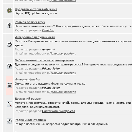
(Artem178)
Читайте подробности в
Правилах раздела
Авто под заказ по России
+12
(DEMON)
Средства интернет-общения
мнение оппозиции
+364
Skype, ICQ, jabber, и т.д. и т.п.
(tramov)
Как вставать в 5 утра без вреда для здоровья?
+410
Розыск всяких штук
Не можете что-либо найти? Поинтересуйтесь здесь, может быть, вам помогут те
(avd173791)
Обсуждения фотографий форумчан (на позитивной волне) - 4
Редактор раздела:
OmskLis
(омич)
FM-радиостанции в Омске и Омской области
+882
Интересные ресурсы сети
Сайтов в Интернете много, но очень немногие из них действительно интересн
(Кречет)
Посоветуйте хорошего массажиста.
+56
здесь.
Редактор раздела:
gespenst
(ZerG)
Читайте подробности в
Что вы сейчас смотрите?
Правилах раздела
+840
Веб-строительство и интернет-проекты
(tramov)
Где хорошие кроссовки купить?
+42
Думаете о создании нового интернет-ресурса? Интересуетесь, как создавать в
Редактор раздела:
Private Joker
(Portishe..)
Леонид Полежаев возращается на пост губернатора!
+1
Читайте подробности в
Правилах раздела
Интернет-флейм
(k9zxc)
клипы, поднимающие русский (российский) дух.
+245
Описание этого раздела будет придумано позже.
Редактор раздела:
Private Joker
(tramov)
На что обратить внимание при выборе жены?
+4
Читайте подробности в
Правилах раздела
(5555)
Zennoposter мой опыт использования
Домашний ремонт
Молоток, плоскогубцы, отвертки, клей, дрель, шурупы, гвозди... Вам знакомы э
(5555)
!
Заходите, обменяемся опытом.
Редактор раздела:
Сантехник-экстремал
(Alex4114)
Где купить ?
+1
Радио и электроника
(gorbunov..)
Раздел посвященный вопросам радиоэлектроники и электроники
Лицензионные слоты и live игры от Lotos Casino!