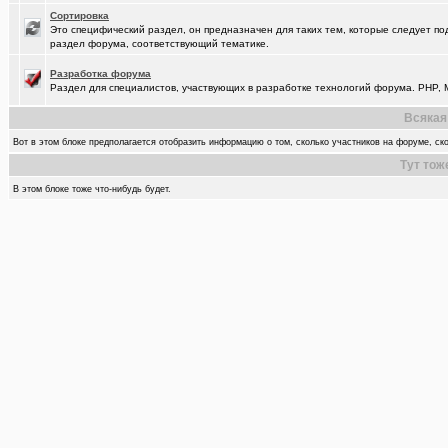
Сортировка
Это специфический раздел, он предназначен для таких тем, которые следует по
раздел форума, соответствующий тематике.
Разработка форума
Раздел для специалистов, участвующих в разработке технологий форума. PHP, M
Всякая
Вот в этом блоке предполагается отобразить информацию о том, сколько участников на форуме, ско
Тут тож
В этом блоке тоже что-нибудь будет.