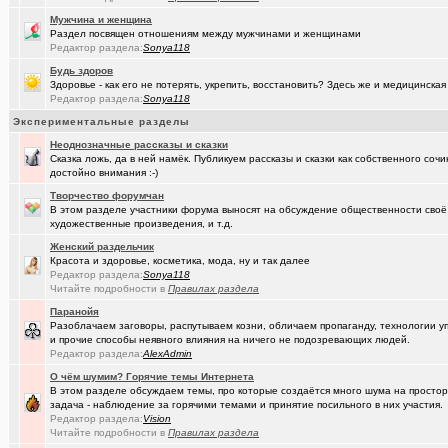
Мужчина и женщина
(Alina Ki..)
7я.ТВ и Я.ru (Омские кабельные сети)
+19298
Раздел посвящен отношениям между мужчинами и женщинами
Редактор раздела:
Sonya118
(Александ..)
Ищу Маяк 205
Будь здоров
Здоровье - как его не потерять, укрепить, восстановить? Здесь же и медицинская
(Kebbos)
Преобразователь ПРЭМ ваше мнение?
+1
Редактор раздела:
Sonya118
(Моеимяза..)
Доколе!?
+532
Экспериментальные разделы
Неоднозначные рассказы и сказки
(BarVic19..)
Автоматизация домашнего учета ЖКХ и многое другое ...
+95
Сказка ложь, да в ней намёк. Публикуем рассказы и сказки как собственного соч
достойно внимания :-)
(drob_vv_..)
двойное гражданство
+14
Творчество форумчан
(qwer5523)
Алтайский мед - в помощь здоровью!
+225
В этом разделе участники форума выносят на обсуждение общественности своё
художественные произведения, и т.д.
(spyfreem..)
Задолбали расклейщики рекламы
+3
Женский раздельчик
Красота и здоровье, косметика, мода, ну и так далее
(JUMPER)
Как это понимать ?
+7
Редактор раздела:
Sonya118
Читайте подробности в
Правилах раздела
(Люля)
А что вы сейчас готовите?
+16109
Паранойя
Разоблачаем заговоры, распутываем козни, обличаем пропаганду, технологии 
(drob_vv_..)
прописка она же регистрация
+1
и прочие способы неявного влияния на ничего не подозревающих людей.
Редактор раздела:
AlexAdmin
(karaganda)
Роскосмос возвращается
+39
О чём шумим? Горячие темы Интернета
(Демон ЖКХ)
Нерадивые расклейщики рекламы
+108
В этом разделе обсуждаем темы, про которые создаётся много шума на простора
задача - наблюдение за горячими темами и принятие посильного в них участия.
(gamefan)
ОК Восток-Запад - что это, кто это?!
+154
Редактор раздела:
Vision
Читайте подробности в
Правилах раздела
(Пасечник)
Мёд Пасеки Сибирское медовье.
+1268