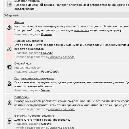
(DEMON)
Бытовая техника
.,.
+9
Раздел о домашней технике, бытовой электронике и аппаратуре: технические об
обслуживание.
(mannerman)
Техника и другие товары с гарантией в наличии и под заказ
Общение
(brugmann
Brugmann,VEKA,Gealan - надёжные Балконы и Окна ПВХ в Омске.
Флейм
Разговоры на темы, выходящие за рамки остальных форумов. На нашем форуме
(Pihlak)
День независимости маленькой, но гордой страны
+1613
"Беспредел", для доступа в который надо
включиться
в одноименную группу.
Редактор раздела:
Кречет
(AlexAdmin)
Добро пожаловать! Принципы общения на Омском форуме!
+
Аццкая Демократия
(омич)
Цифровое телевидение в Омске
+119
Этот раздел - нечто среднее между Флеймом и Беспределом. Разделом рулит
редактор-модератор.
(омич)
Редактор раздела:
Песни об Омске
FORA33
+234
Читайте подробности в
Правилах раздела
(омич)
Погода в Омске / Прогноз погоды в Омске
+4545
Oмский чат
http://chat.omsk.com
Редактор раздела:
Fuddy-Duddy
Поздравления и праздники!
Все связанное с праздниками, днями рождениями, знаменательными датами. Зде
всевозможными юбилеями.
Редактор раздела:
Vector
Исповедь
Иногда мы желаем рассказать самое сокровенное, но не всегда мы можем сделат
возможность раскрывать свои тайны практически анонимно, и в то же время участ
Читайте подробности в
Правилах раздела
Встречи, тусовки, общение
Для тех, кого тянет к общению в реале.
Редактор раздела:
Сливка
Читайте подробности в
Правилах раздела