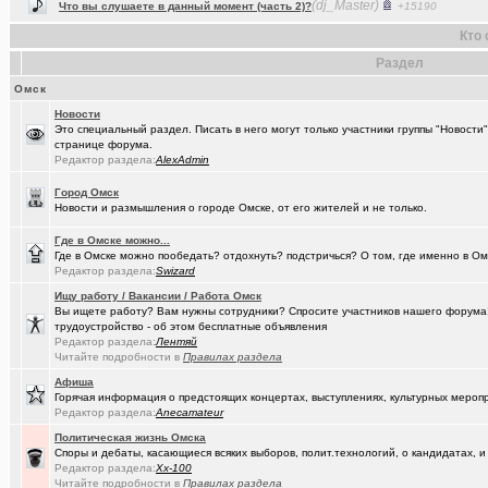
(Baryga i..)
Коррекция зрения в Омске
+416
Кто 
(Valera56..)
Услуги гравировки и лазерной резки.
+98
Раздел
(AlexAdmin)
Технические работы на форуме
+299
Омск
(Павел Ur..)
Новости
Составить родословную по документам госархивов
+179
Это специальный раздел. Писать в него могут только участники группы "Новости
странице форума.
(Raptorr)
Смысл жизни и наука
+369
Редактор раздела:
AlexAdmin
(борец с ..)
Журналисты ngs55 берут новые высоты профессионализма.
Город Омск
Новости и размышления о городе Омске, от его жителей и не только.
(Kebbos)
Ваш топ исполнителей?
+1
Где в Омске можно...
(karaganda)
Сын думает куда пойти учиться
+14
Где в Омске можно пообедать? отдохнуть? подстричься? О том, где именно в Ом
Редактор раздела:
Swizard
(cherms)
Респираторы и маски...Время пришло? Короновирус уже в Омске
Ищу работу / Вакансии / Работа Омск
(Aljexeй)
Вы ищете работу? Вам нужны сотрудники? Спросите участников нашего форума! 
СИМ
+2
трудоустройство - об этом бесплатные объявления
Редактор раздела:
Лентяй
(kakashtla)
НЕ рекомендую из посл, просмотренного мной
+1230
Читайте подробности в
Правилах раздела
(наручник..)
Рекомендую из посл, просмотренного мной
+6509
Афиша
Горячая информация о предстоящих концертах, выступлениях, культурных мероп
(Phandorin)
Глубокий разряд тягового аккумулятора
Редактор раздела:
Anecamateur
Политическая жизнь Омска
(Justin)
_Автообъявления. Покупка / продажа авто.
+1286
Споры и дебаты, касающиеся всяких выборов, полит.технологий, о кандидатах, и
Редактор раздела:
Xx-100
(karaganda)
группа кино
+27
Читайте подробности в
Правилах раздела