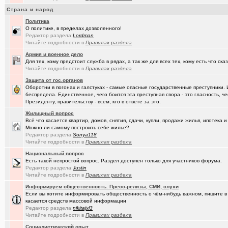
(Амонлюза)
Музыкальный блог и 18+
+274
Страна и народ
Политика
(Phandorin)
Социальная инженерия
О политике, в пределах дозволенного!
Редактор раздела:
Lоrdmаn
(tramov)
Перешеек у ручья
+201
Читайте подробности в
Правилах раздела
(um5939)
Армия и военное дело
СШ-5
+4
Для тех, кому предстоит служба в рядах, а так же для всех тех, кому есть что ска
Читайте подробности в
Правилах раздела
(RomanSim..)
Здоровье - это решение личных проблем
+6
Защита от гос.органов
(tolik)
Сериалы - лучшие по вашему мнению?
+1984
Оборотни в погонах и галстуках - самые опасные государственные преступники. 
беспредела. Единственное, чего боится эта преступная свора - это гласность, ч
(Молодец.)
Осведомлённый источник сообщает...
+221
Президенту, правительству - всем, кто в ответе за это.
Жилищный вопрос
(Pihlak)
Уходят лучшие
+572
Всё что касается квартир, домов, снятия, сдачи, купли, продажи жилья, ипотека
Можно ли самому построить себе жилье?
(Люля)
Кто что ест или пьёт прямо сейчас?
+24427
Редактор раздела:
Sonya118
Читайте подробности в
Правилах раздела
(Silverto..)
А помните в Омске...
+2741
Национальный вопрос
Есть такой непростой вопрос. Раздел доступен только для участников форума.
(рeдкий)
В ближайший месяц возможно произойдет то что затронет каждог
Редактор раздела:
Justin
Читайте подробности в
Правилах раздела
(Openair)
Ищу работу инженера конструктора/радиотехника (удаленно))
+
Информируем общественность. Пресс-релизы, СМИ, слухи
(linuxmas..)
Омские фотографы
+200
Если вы хотите информировать общественность о чём-нибудь важном, пишите в э
касается средств массовой информации
(Павел Ur..)
Я люблю Омский драматический театр!
+169
Редактор раздела:
nikitajxl3
Читайте подробности в
Правилах раздела
(омич)
Всё о транспорте: автобусы, троллейбусы, трамваи, маршрутки
+1
Социалистический опыт