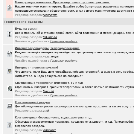
Манипуляции мнениями. Пропаганда, пиар, троллинг, реклама.
Нашим мнением манипулируют. Давайте соберём примеры различных манипуляци
(Скоро же..)
Начались продажи PC на базе процессоров Эльбрус-4С
+155
провоцируется реакция общественности, и как в итоге манипуляторы достигают 
Редактор раздела:
AlexAdmin
(kinslayer)
Кто такой человек?
+64
Технические разделы
(елочник)
Фото форумчан
+4534
Будь на связи!
Всё о мобильной и стационарной связи, айпи телефонии и мессенджарах. техно
(Павел Ur..)
От кукольного домика до дачного теремка
+254
Редактор раздела:
MrOrdinari
Читайте подробности в
Правилах раздела
(Молодец.)
Старости Омска.
+159
Интернет-провайдеры, телерадиовещание
Раздел посвящён интернет-провайдерам, цифровому и аналоговому телерадио
(tramov)
Мьюинг за 3 минуты
Редактор раздела:
леха зверь
Читайте подробности в
Правилах раздела
(Альфия)
Красивая одежда для худеньких девушек (размер 40-42)
+23
Интернет - и своими руками!
(Sxolastik)
Что делать, если Ваш дом провайдеры обошли стороной, а выход в сеть необхо
В Сарове установлена лазерная термоядерная установка
+145
компьютере, а надо раздать его на соседние?
(Puzomax)
Забор из профнастила, как правильно?
Спутниковые технологии (Интернет, TV и т.д)
Спутниковый интернет, прием телепрограмм, а также прочие возможности спутни
(karaganda)
что такое русский особый путь ?
+42
Редактор раздела:
MainSat
Читайте подробности в
Правилах раздела
(Люля)
А у кого это сегодня День рождения?
+2
Компьютерный раздел
Для обсуждения вопросов, касающихся компьютеров, программ, а так же сопутст
(Винчесте..)
Восстановление информации с HDD, SSD, Flash. Ремонт HDD.
Редактор раздела:
endi
(Sati)
Любимая Люлюня, с днём рождения!
+26
Компьютерная безопасность, коды, доступы и т.д.
Обсуждаем всевозможные лекарства, средства от жадности, и т.д. Прямая публик
(Лисовин)
чо наезд от "Городского центра учета"?
+147
в правилах раздела.
Редактор раздела:
indifound