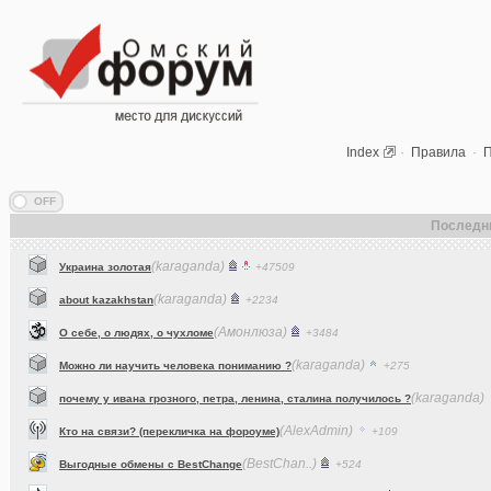
Index
·
Правила
·
П
Последн
(karaganda)
Украина золотая
+47509
(karaganda)
about kazakhstan
+2234
(Амонлюза)
О себе, о людях, о чухломе
+3484
(karaganda)
Можно ли научить человека пониманию ?
+275
(karaganda)
почему у ивана грозного, петра, ленина, сталина получилось ?
(AlexAdmin)
Кто на связи? (перекличка на фороуме)
+109
(BestChan..)
Выгодные обмены с BestChange
+524
(dj_Master)
Что вы слушаете в данный момент (часть 2)?
+15190