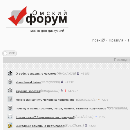
Index
·
Правила
·
П
Последн
(Амонлюза)
О себе, о людях, о чухломе
+3483
(karaganda)
about kazakhstan
+2232
(karaganda)
Украина золотая
+47497
(karaganda)
Можно ли научить человека пониманию ?
+275
(karaganda)
почему у ивана грозного, петра, ленина, сталина получилось ?
(AlexAdmin)
Кто на связи? (перекличка на фороуме)
+109
(BestChan..)
Выгодные обмены с BestChange
+524
(dj_Master)
Что вы слушаете в данный момент (часть 2)?
+15190