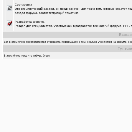
Сортировка
Это специфический раздел, он предназначен для таких тем, которые следует по
раздел форума, соответствующий тематике.
Разработка форума
Раздел для специалистов, участвующих в разработке технологий форума. PHP, M
Всякая
Вот в этом блоке предполагается отобразить информацию о том, сколько участников на форуме, ско
Тут тож
В этом блоке тоже что-нибудь будет.