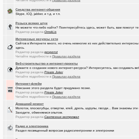
Читайте подробности в
Правилах раздела
(Artem178)
Авто под заказ по России
+12
Средства интернет-общения
(DEMON)
мнение оппозиции
+364
Skype, ICQ, jabber, и т.д. и т.п.
(tramov)
Как вставать в 5 утра без вреда для здоровья?
+410
Розыск всяких штук
Не можете что-либо найти? Поинтересуйтесь здесь, может быть, вам помогут те
(avd173791)
Обсуждения фотографий форумчан (на позитивной волне) - 4
Редактор раздела:
OmskLis
(омич)
FM-радиостанции в Омске и Омской области
+882
Интересные ресурсы сети
Сайтов в Интернете много, но очень немногие из них действительно интересн
(Кречет)
здесь.
Посоветуйте хорошего массажиста.
+56
Редактор раздела:
gespenst
Читайте подробности в
Правилах раздела
(ZerG)
Что вы сейчас смотрите?
+840
Веб-строительство и интернет-проекты
(tramov)
Где хорошие кроссовки купить?
+42
Думаете о создании нового интернет-ресурса? Интересуетесь, как создавать в
Редактор раздела:
Private Joker
(Portishe..)
Леонид Полежаев возращается на пост губернатора!
+1
Читайте подробности в
Правилах раздела
Интернет-флейм
(k9zxc)
клипы, поднимающие русский (российский) дух.
+245
Описание этого раздела будет придумано позже.
Редактор раздела:
Private Joker
(tramov)
На что обратить внимание при выборе жены?
+4
Читайте подробности в
Правилах раздела
(5555)
Zennoposter мой опыт использования
Домашний ремонт
Молоток, плоскогубцы, отвертки, клей, дрель, шурупы, гвозди... Вам знакомы э
(5555)
Заходите, обменяемся опытом.
!
Редактор раздела:
Сантехник-экстремал
(Alex4114)
Где купить ?
+1
Радио и электроника
Раздел посвященный вопросам радиоэлектроники и электроники
(gorbunov..)
Лицензионные слоты и live игры от Lotos Casino!