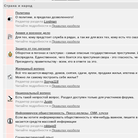
(Амонлюза)
Страна и народ
Музыкальный блог и 18+
+274
Политика
(Phandorin)
Социальная инженерия
О политике, в пределах дозволенного!
Редактор раздела:
Lоrdmаn
(tramov)
Перешеек у ручья
+201
Читайте подробности в
Правилах раздела
Армия и военное дело
(um5939)
СШ-5
+4
Для тех, кому предстоит служба в рядах, а так же для всех тех, кому есть что ска
Читайте подробности в
Правилах раздела
(RomanSim..)
Здоровье - это решение личных проблем
+6
Защита от гос.органов
(tolik)
Сериалы - лучшие по вашему мнению?
+1984
Оборотни в погонах и галстуках - самые опасные государственные преступники. 
беспредела. Единственное, чего боится эта преступная свора - это гласность, ч
(Молодец.)
Президенту, правительству - всем, кто в ответе за это.
Осведомлённый источник сообщает...
+221
Жилищный вопрос
(Pihlak)
Уходят лучшие
+572
Всё что касается квартир, домов, снятия, сдачи, купли, продажи жилья, ипотека
Можно ли самому построить себе жилье?
(Люля)
Кто что ест или пьёт прямо сейчас?
+24427
Редактор раздела:
Sonya118
Читайте подробности в
Правилах раздела
(Silverto..)
А помните в Омске...
+2741
Национальный вопрос
Есть такой непростой вопрос. Раздел доступен только для участников форума.
(рeдкий)
В ближайший месяц возможно произойдет то что затронет каждог
Редактор раздела:
Justin
Читайте подробности в
Правилах раздела
(Openair)
Ищу работу инженера конструктора/радиотехника (удаленно))
+
Информируем общественность. Пресс-релизы, СМИ, слухи
(linuxmas..)
Омские фотографы
+200
Если вы хотите информировать общественность о чём-нибудь важном, пишите в э
касается средств массовой информации
(Павел Ur..)
Редактор раздела:
nikitajxl3
Я люблю Омский драматический театр!
+169
Читайте подробности в
Правилах раздела
(омич)
Всё о транспорте: автобусы, троллейбусы, трамваи, маршрутки
+1
Социалистический опыт