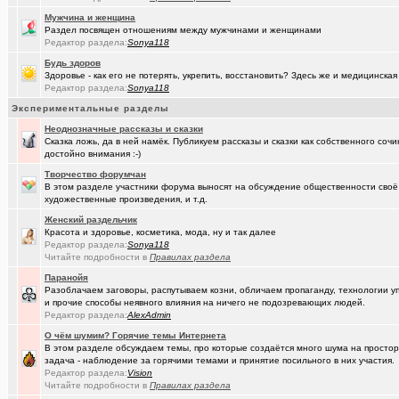
Мужчина и женщина
(Alina Ki..)
7я.ТВ и Я.ru (Омские кабельные сети)
+19298
Раздел посвящен отношениям между мужчинами и женщинами
Редактор раздела:
Sonya118
(Александ..)
Ищу Маяк 205
Будь здоров
Здоровье - как его не потерять, укрепить, восстановить? Здесь же и медицинская
(Kebbos)
Преобразователь ПРЭМ ваше мнение?
+1
Редактор раздела:
Sonya118
(Моеимяза..)
Доколе!?
+532
Экспериментальные разделы
Неоднозначные рассказы и сказки
(BarVic19..)
Автоматизация домашнего учета ЖКХ и многое другое ...
+95
Сказка ложь, да в ней намёк. Публикуем рассказы и сказки как собственного соч
достойно внимания :-)
(drob_vv_..)
двойное гражданство
+14
Творчество форумчан
(qwer5523)
В этом разделе участники форума выносят на обсуждение общественности своё
Алтайский мед - в помощь здоровью!
+225
художественные произведения, и т.д.
(spyfreem..)
Задолбали расклейщики рекламы
+3
Женский раздельчик
Красота и здоровье, косметика, мода, ну и так далее
(JUMPER)
Как это понимать ?
+7
Редактор раздела:
Sonya118
Читайте подробности в
Правилах раздела
(Люля)
А что вы сейчас готовите?
+16109
Паранойя
Разоблачаем заговоры, распутываем козни, обличаем пропаганду, технологии 
(drob_vv_..)
прописка она же регистрация
+1
и прочие способы неявного влияния на ничего не подозревающих людей.
Редактор раздела:
AlexAdmin
(karaganda)
Роскосмос возвращается
+39
О чём шумим? Горячие темы Интернета
(Демон ЖКХ)
Нерадивые расклейщики рекламы
+108
В этом разделе обсуждаем темы, про которые создаётся много шума на простора
задача - наблюдение за горячими темами и принятие посильного в них участия.
(gamefan)
Редактор раздела:
Vision
ОК Восток-Запад - что это, кто это?!
+154
Читайте подробности в
Правилах раздела