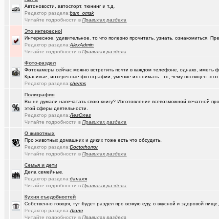
Автоновости, автоспорт, тюнинг и т.д.
(Kesha_OG..)
Редактор раздела:
bsm_omsk
АКПП матиз. Ремонтировать или менять?
+4
Читайте подробности в
Правилах раздела
(Vector)
А ТЫ слепил снеговика?!!! :)))
+250
Это интересно!
Интересное, удивительное, то что полезно прочитать, узнать, ознакомиться. Пр
(Vector)
Доброй ночи :)
+5218
Редактор раздела:
AlexAdmin
Читайте подробности в
Правилах раздела
(Vector)
С наступающим 2026 годом!
Фото-раздел
Фотокамеры сейчас можно встретить почти в каждом телефоне, однако, иметь 
(anti a-d..)
Где можно отремонтировать вязаную варежку?
+3
Красивые, интересные фотографии, умение их снимать - то, чему посвящен этот
Редактор раздела:
cherms
(SD17)
Молодые таланты классической гитары - Майя Казарина
+4
Полиграфия
(Kebbos)
Вы не думали напечатать свою книгу? Изготовление всевозможной печатной прод
Музыкальные вкус - поговорим?
этой сферы деятельности.
Редактор раздела:
(t2)
ЛегОлег
Теле2 в Омске
+8155
Читайте подробности в
Правилах раздела
(JUMPER)
Залезть в древний нетбук
+186
О животных
Про животных домашних и диких тоже есть что обсудить.
(Ядаивсе)
Ремонт квартир омск отзывы. любые строительные работы
Редактор раздела:
Doctorhorror
Читайте подробности в
Правилах раздела
(Гормон р..)
Автофлудилка
+21803
Семья и дети
Дела семейные.
(Shell666)
коворкинг проекты
Редактор раздела:
даналя
Читайте подробности в
Правилах раздела
(seter91)
Betatransfer.net - прием платежей для HIGH RISK проектов
+51
Кухня съедобностей
(Люля)
Собственно говоря, тут будет раздел про всякую еду, о вкусной и здоровой пище,
Челлендж "Какой кофе ты сейчас пьёшь?"
+2722
Редактор раздела:
Люля
Читайте подробности в
Правилах раздела
(Александ..)
Владимир Шандриков