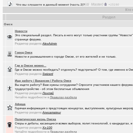
(Baryga i..)
Коррекция зрения в Омске
+416
Кто 
(Valera56..)
Услуги гравировки и лазерной резки.
+98
Раздел
(AlexAdmin)
Технические работы на форуме
+299
Омск
Новости
(Павел Ur..)
Составить родословную по документам госархивов
+179
Это специальный раздел. Писать в него могут только участники группы "Новости
странице форума.
(Raptorr)
Смысл жизни и наука
+369
Редактор раздела:
AlexAdmin
(борец с ..)
Журналисты ngs55 берут новые высоты профессионализма.
Город Омск
Новости и размышления о городе Омске, от его жителей и не только.
(Kebbos)
Ваш топ исполнителей?
+1
Где в Омске можно...
(karaganda)
Сын думает куда пойти учиться
+14
Где в Омске можно пообедать? отдохнуть? подстричься? О том, где именно в Ом
Редактор раздела:
Swizard
(cherms)
Респираторы и маски...Время пришло? Короновирус уже в Омске
Ищу работу / Вакансии / Работа Омск
Вы ищете работу? Вам нужны сотрудники? Спросите участников нашего форума! 
(Aljexeй)
СИМ
+2
трудоустройство - об этом бесплатные объявления
Редактор раздела:
Лентяй
(kakashtla)
НЕ рекомендую из посл, просмотренного мной
+1230
Читайте подробности в
Правилах раздела
(наручник..)
Рекомендую из посл, просмотренного мной
+6509
Афиша
Горячая информация о предстоящих концертах, выступлениях, культурных мероп
(Phandorin)
Глубокий разряд тягового аккумулятора
Редактор раздела:
Anecamateur
Политическая жизнь Омска
(Justin)
_Автообъявления. Покупка / продажа авто.
+1286
Споры и дебаты, касающиеся всяких выборов, полит.технологий, о кандидатах, и
Редактор раздела:
Xx-100
(karaganda)
группа кино
+27
Читайте подробности в
Правилах раздела