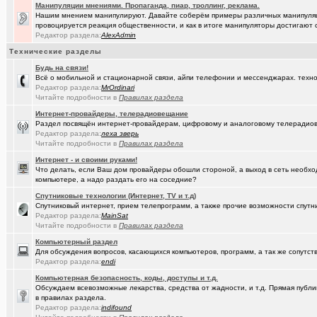
(Пасечник)
Мёд Пасеки Сибирское медовье.
+1268
Манипуляции мнениями. Пропаганда, пиар, троллинг, реклама.
Нашим мнением манипулируют. Давайте соберём примеры различных манипуляци
(Скоро же..)
Начались продажи PC на базе процессоров Эльбрус-4С
+155
провоцируется реакция общественности, и как в итоге манипуляторы достигают 
Редактор раздела:
AlexAdmin
(kinslayer)
Кто такой человек?
+64
Технические разделы
(елочник)
Фото форумчан
+4534
Будь на связи!
Всё о мобильной и стационарной связи, айпи телефонии и мессенджарах. техно
(Павел Ur..)
От кукольного домика до дачного теремка
+254
Редактор раздела:
MrOrdinari
Читайте подробности в
Правилах раздела
(Молодец.)
Старости Омска.
+159
Интернет-провайдеры, телерадиовещание
Раздел посвящён интернет-провайдерам, цифровому и аналоговому телерадио
(tramov)
Мьюинг за 3 минуты
Редактор раздела:
леха зверь
Читайте подробности в
Правилах раздела
(Альфия)
Красивая одежда для худеньких девушек (размер 40-42)
+23
Интернет - и своими руками!
Что делать, если Ваш дом провайдеры обошли стороной, а выход в сеть необхо
(Sxolastik)
В Сарове установлена лазерная термоядерная установка
+145
компьютере, а надо раздать его на соседние?
(Puzomax)
Забор из профнастила, как правильно?
Спутниковые технологии (Интернет, TV и т.д)
Спутниковый интернет, прием телепрограмм, а также прочие возможности спутни
(karaganda)
что такое русский особый путь ?
+42
Редактор раздела:
MainSat
Читайте подробности в
Правилах раздела
(Люля)
А у кого это сегодня День рождения?
+2
Компьютерный раздел
Для обсуждения вопросов, касающихся компьютеров, программ, а так же сопутст
(Винчесте..)
Восстановление информации с HDD, SSD, Flash. Ремонт HDD.
Редактор раздела:
endi
(Sati)
Любимая Люлюня, с днём рождения!
+26
Компьютерная безопасность, коды, доступы и т.д.
Обсуждаем всевозможные лекарства, средства от жадности, и т.д. Прямая публик
(Лисовин)
в правилах раздела.
чо наезд от "Городского центра учета"?
+147
Редактор раздела:
indifound