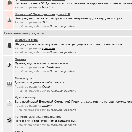
Как живётся вне РФ? Делимся опытом, советами по зарубежным странам, по эмиг
(Ярославч..)
Редактор раздела:
bouchon
Ремонт окон ПВХ. К кому обратиться?
Понаехали! Миграция в пределах РФ
(Kebbos)
Индивидуальный тепловой пункт (ИТП)
Этот раздел для тех, кто отправился на покорение других городов и стран.
Редактор раздела:
SH
(Кенёша)
Ключ дверной цилиндрический сделать
Читайте подробности в
Правилах раздела
Тематические разделы
(xXBHB)
Пластмассовый мир победил.
+1556
Фильмы и кино
(халвамес)
ищу риэдтора
Обсуждаем всевозможную кино-видео продукцию и всё что с этим связано.
Редактор раздела:
spectrum
(falcon)
Консультация по конфигурации ПК
+3
Читайте подробности в
Правилах раздела
Музыка
(халвамес)
Жилищный вопрос
Музыка, звук, и всё что с этим связано.
Редактор раздела:
pr43unknown
(Google-M..)
Где ремонтируют Oculus Quest?
Читайте подробности в
Правилах раздела
(Igorillo)
Литература
Почему в городе не отключают отопление?
+126
Для тех, кто умеет и любит читать.
Редактор раздела:
Люля
(slavonik)
Какое выбрать отопление для частного дома?
+60
Читайте подробности в
Правилах раздела
(karaganda)
механика интеллекта
+4
Нужна помощь
Есть проблемы? Вопросы? Сомнения? Пишите, здесь многие готовы помочь, хот
(Heyнывaю.
Традиционный сбор памперсов для перинатального центра 2025
Редактор раздела:
Ziproxy
Читайте подробности в
Правилах раздела
(FdOOcHЪ)
поворот на лето!
+136
Религия, мистика, непознанное
Поговорим о таинственном и загадочном...
(интересу..)
Самогоноварение. Кто как?
+1956
Читайте подробности в
Правилах раздела
(Paranoid)
Какие буквы на гос. номере сейчас идут???
+487
АВТО