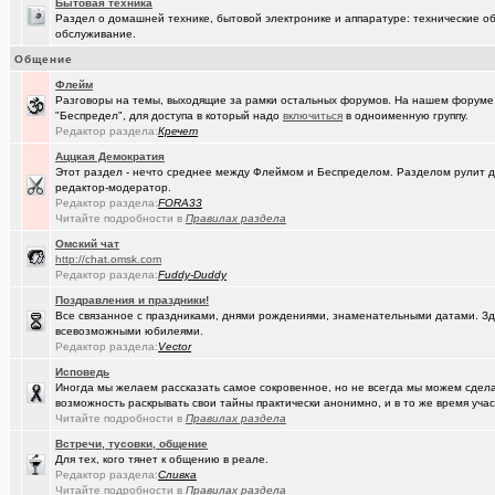
Бытовая техника
(DEMON)
.,.
+9
Раздел о домашней технике, бытовой электронике и аппаратуре: технические об
обслуживание.
(mannerman)
Техника и другие товары с гарантией в наличии и под заказ
Общение
(brugmann
Brugmann,VEKA,Gealan - надёжные Балконы и Окна ПВХ в Омске.
Флейм
Разговоры на темы, выходящие за рамки остальных форумов. На нашем форуме
(Pihlak)
День независимости маленькой, но гордой страны
+1613
"Беспредел", для доступа в который надо
включиться
в одноименную группу.
Редактор раздела:
Кречет
(AlexAdmin)
Добро пожаловать! Принципы общения на Омском форуме!
+
Аццкая Демократия
(омич)
Этот раздел - нечто среднее между Флеймом и Беспределом. Разделом рулит
Цифровое телевидение в Омске
+119
редактор-модератор.
Редактор раздела:
(омич)
FORA33
Песни об Омске
+234
Читайте подробности в
Правилах раздела
(омич)
Погода в Омске / Прогноз погоды в Омске
+4545
Oмский чат
http://chat.omsk.com
Редактор раздела:
Fuddy-Duddy
Поздравления и праздники!
Все связанное с праздниками, днями рождениями, знаменательными датами. Зде
всевозможными юбилеями.
Редактор раздела:
Vector
Исповедь
Иногда мы желаем рассказать самое сокровенное, но не всегда мы можем сделат
возможность раскрывать свои тайны практически анонимно, и в то же время участ
Читайте подробности в
Правилах раздела
Встречи, тусовки, общение
Для тех, кого тянет к общению в реале.
Редактор раздела:
Сливка
Читайте подробности в
Правилах раздела