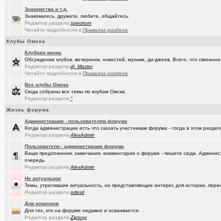
Знакомства и т.д.
Знакомьтесь, дружите, любите, общайтесь.
Редактор раздела:
spectrum
Читайте подробности в
Правилах раздела
Клубы Омска
Клубная жизнь
Обсуждение клубов, вечеринок, новостей, музыки, ди-джеев. Всего, что связанно 
Редактор раздела:
dj_Master
Читайте подробности в
Правилах раздела
Все клубы Омска
Сюда собраны все темы по клубам Омска.
Редактор раздела:
°
Жизнь форума
Администрация - пользователям форума
Когда администрации есть что сказать участникам форума - тогда в этом разде
Редактор раздела:
AlexAdmin
Пользователи - администрации форума
Ваши предложения, замечания, комментарии о форуме - пишите сюда. Админист
очередь.
Редактор раздела:
AlexAdmin
Не актуальное
Темы, утратившие актуальность, но представляющие интерес для истории, перен
Редактор раздела:
odesit
Для новичков
Для тех, кто на форуме недавно и осваивается.
Редактор раздела:
Ziproxy