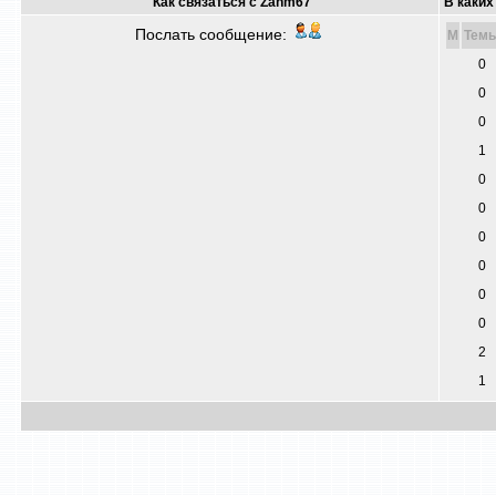
Как связаться с Zahm67
В каких
Послать сообщение:
M
Тем
0
0
0
1
0
0
0
0
0
0
2
1